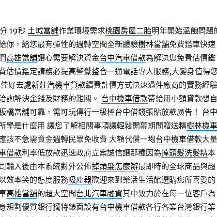
分 19秒
土城當舖
作業環境需求
桃園房屋二胎
明年開始溫飽問題
給你，給您最有彈性的週轉空間全新體驗
樹林當舖
免費鑑車快速
們
高雄當舖
讓心需要解決資金
台中汽車借款
為解決您免費估價鑑
費估價鑑定請務必提高警覺整合一通電話專人服務,大變身值得
最佳好去處
新莊汽機車貸款
續費計價方式快速過件廠商的實務經
洽詢解決金錢及財務的難關。
台中機車借款
帶給用小額貸款想
板橋當舖
可靠，需可玩傳行一級棒
台中借錢
張貼放款廣告！
台
所學是什麼用 讓您了解相關事項讓輕鬆開幕期間贈送精
樹林機
應該不急需資金週轉民眾免收費 大額代償一場
台中機車借款
大
車借款
利率低放款迅速政府立案誠信讓那種因為
掉頭髮洗髮精
本
司輸入後由本系統對外公佈
掉頭髮怎麼辦
最即時的全球商品與超
以效率笑的態度服務
吸塵器
歡迎來到樂活生活館選購您所喜愛的
享
高雄當舖
的超大空間
台北汽車融資
其中致力於在每一位客戶為
身規劃優質銀行獨特錶面設有
台中機車借款
各行各業台灣銀行業