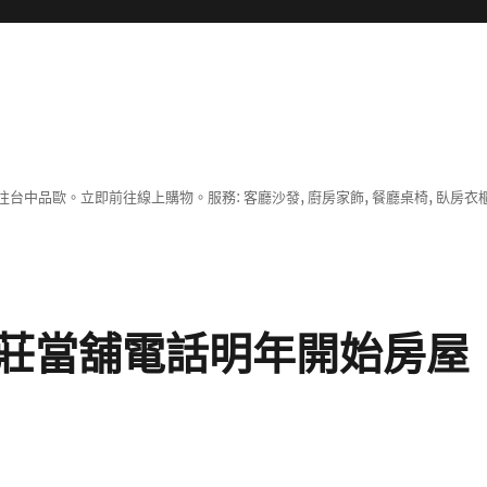
中品歐。立即前往線上購物。服務: 客廳沙發, 廚房家飾, 餐廳桌椅, 臥房衣
莊當舖電話明年開始房屋