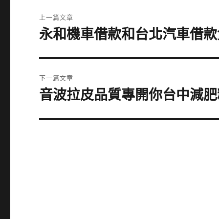
文
上一篇文章
章
永和機車借款和台北汽車借款
上
一
導
篇
覽
文
下一篇文章
章:
音波拉皮品質專開你台中減肥
下
一
篇
文
章: