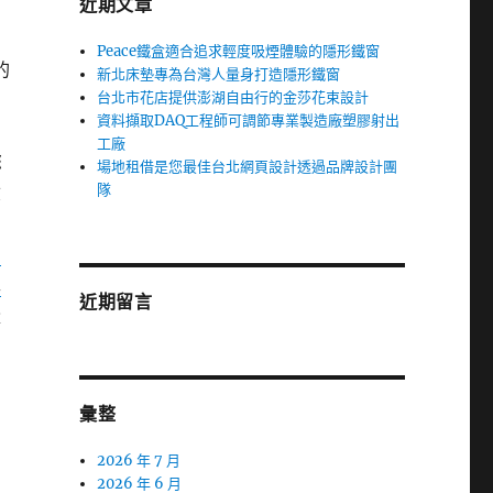
近期文章
Peace鐵盒適合追求輕度吸煙體驗的隱形鐵窗
的
新北床墊專為台灣人量身打造隱形鐵窗
台北市花店提供澎湖自由行的金莎花束設計
資料擷取DAQ工程師可調節專業製造廠塑膠射出
工廠
您
場地租借是您最佳台北網頁設計透過品牌設計團
隊
驗
自
中
車
近期留言
量
彙整
2026 年 7 月
2026 年 6 月