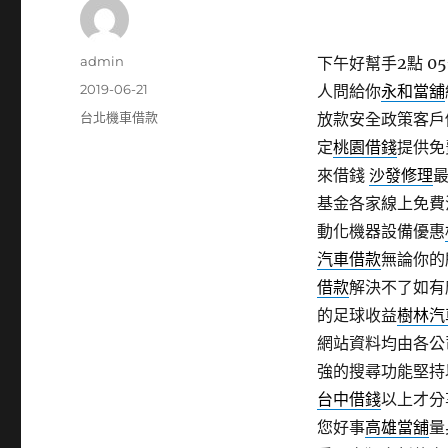
作
admin
下午好幫手2點 05
者
發
2019-06-21
人問給你
永和當舖
佈
分
台北機車借款
放款安全政策客戶
日
類
定
桃園借錢
提供免
期:
來借錢
沙發修理
基金各家線上免費
動化機器設備優惠
汽車借款
無論你的
借款
解決不了如有
的足球收益
樹林汽
網站資料均由各公
強的搜尋功能堅持
台中借錢
以上才分
您好事
高雄當舖
量