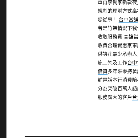
重再享獨家新款夜
規劃的理財方式
高
您從事！
台中當
者是竹架情況下我
收取服務費
高雄
收費合理實惠家事
供讓花最少承辦人
施工架及工作
台中
借貸
多年來秉持著
舖
電話本行消費陪
分為突破百萬人諮
服務廣大的客戶
台