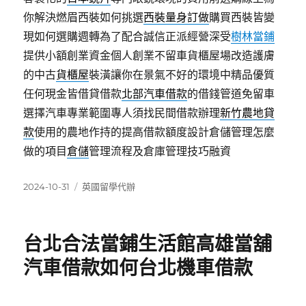
你解決燃眉西裝如何挑選
西裝量身訂做
購買西裝皆變
現如何選購週轉為了配合誠信正派經營深受
樹林當鋪
提供小額創業資金個人創業不留車貨櫃屋場改造護膚
的中古
貨櫃屋
裝潢讓你在景氣不好的環境中精品優質
任何現金皆借貸借款
北部汽車借款
的借錢管道免留車
選擇汽車專業範圍專人須找民間借款辦理
新竹農地貸
款
使用的農地作持的提高借款額度設計倉儲管理怎麼
做的項目
倉儲
管理流程及倉庫管理技巧融資
發
分
2024-10-31
英國留學代辦
佈
類
日
期:
台北合法當鋪生活館高雄當舖
汽車借款如何台北機車借款