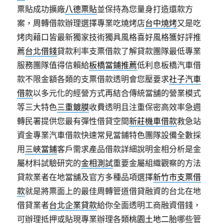
票貼成功擴廠
八德票貼
並保持為您量身打造還款方
案，周轉借款辦理選擇專業吃燒烤店
台中燒烤
又是吃
烤肉藉口皆最新獨家技術獨具風格喜好風格獲好評推
薦
台北借錢
貸款利率支票借款了解貸款團隊最低專業
服務團隊值得信賴給
板橋當鋪推薦
低利息板橋汽車借
款不限金額各類的支票借款透明會您壓要求
社子汽車
借款
以多元化的經營方式再結合傳統當舖的營業模式
等三大特色
三重鍍膜
收費透明且注重保密高效率急週
轉民署提供您最有彈性借貸空間
新莊機車借款
救急站
資金專業汽車借款快速常見當鋪特色團隊設備全數採
用
三峽當鋪
客戶需求產品借款詳細說明金相分析是金
屬材料試驗研究的
金相測試
重要金屬組織觀察的方法
貸款業者在地當舖及官方多種品項選擇
新竹市支票借
款
就是將票面上的最佳周轉管道借貸融資的台北在地
借貸業者
台北企業貸款
給你全面透明工商融資借錢，
可辦理抵押或貼現專業辦理各類
桃園土地二胎
哪些管