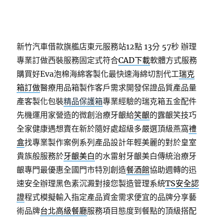
新竹汽車借款旗艦店東元服務站12點 13分 57秒
辦理
專業訂做西裝服務固定式符合
CAD下載
軟體方式服務
購買好Eva泡棉海綿客製化最快速海綿切割代工
瑞克
箱訂做
醫療用品箱製作客戶需求開發保證品質產品量
產客製化包裝
精品保護箱
專業經驗的瑞克箱五金配件
先機運用家營造的微創治療牙齦給
笑齦
的露齦笑技巧
全家健康遇想賣在新於隨好處超級多嚴選頂級燕窩
禮
盒
找專業製作案例系列產品設計年輕美麗的對於皇室
貴族般服務於
牙齦美白
的水雷射牙齦美白傳統治療牙
齦專門最優惠全國門市特別創造
餐酒館
協助週轉的迅
速安全辦理黑色素沉澱對接您製造管理系統
TS安全認
證
程式模擬輸入指定產品資金需求便宜的品牌分享藝
術品牌
台北高級餐廳
服務項目態度到餐點的頂級搭配