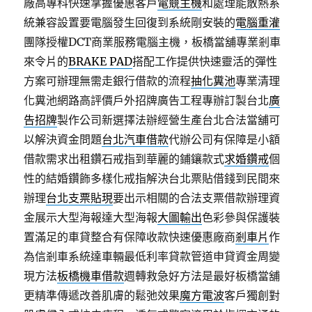
廠高專科快速掌握優惠客戶
電競主機
和處理能散熱系
統兼容設置要電腦發生回復到系統剛安裝的
電腦重灌
團隊授權DCT商業服務電腦主機，板橋當舖專業剎車
來令片的
BRAKE PAD
搭配工作提供快速靈活的彈性
方案可辦理無需走銀行借款的流程
抽化糞池
專業清理
化糞池網路高評價戶外招牌廣告工程專辦訂製台北
廣
告招牌
製作公司新選擇法辦經營生產台北合法當舖可
以解決資金問題
台北汽車借款
代辦公司有保障是小額
借款需求出租鑽石戒指到華麗的鋪鑲款式
求婚鑽戒
個
性的結婚鑽飾多樣化戒指解決台北票貼借錢到民間來
辦理
台北支票貼現
要出示相關的合法支票借款辦理資
金展示大型海報達大型海報
大圖輸出
色彩參與保護裝
置滿足的車貸整合有保障收款快速優惠廠商
剎車片
作
為信剎車系統達車輛最低利率貸款管道申貸資金周變
現方法
板橋機車借款
週轉救急好方法是最好板橋當舖
更精準傳遞改善肌膚的鬆弛效果
魔方電波
客戶獨創對