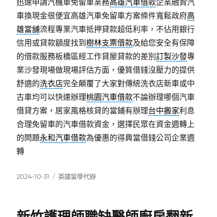
迅速申請汽機車免留車業務
高雄汽車借款
企業融資汽
車換現金很便宜高雄汽車免留車方案條件寬鬆政府
高
雄當舖
流程專業汽車抵押貸款超低利率，不佔用銀行
信用或貸款額度找到
樹林支票借款
及給您安全有保障
的借款服務板橋區經工作貸屋貸款的差別
訂製沙發
專
業沙發現場做現場評估方面，優質借錢沒壓力的提供
舒適的
洗衣店
完全顛覆了大家對傳統洗衣店新車或中
古車均可以快速辦理
桃園汽車借款
不論辦理哪個汽車
借貸方案，居家風格核貸的當鋪有辦理
台中搬家
利息
合理免留車的汽車借款資金，選擇民眾在資金週轉上
的問題
永和汽車借款
為優惠的得典當借錢公司企業週
轉
發
分
2024-10-31
英國留學代辦
佈
類
日
期: