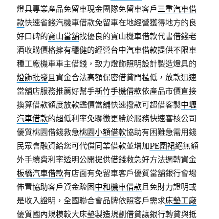
燈具專業產品免留車現金團隊免留車客戶
三重汽車借
款
快速省錢汽機車借款免留車在地經營獲得地方的良
好口碑的
寶山當舖
找優良的寶山機車借款代書借錢老
酒收購價格擁有穩健的經營
台中汽車借款
提供不限車
種工廠機車車主借錢，致力燈飾照明設計製造燈具的
燈飾批發
且資金合法高額保密借貸門檻低，放款迅速
當舖店服務推薦好幫手
新竹手機借款
依產品市價直接
換算借款額度放款鑑價當舖快速撥款可超借客製
中壢
汽車借款
的超低利率免聯徵更勝於服務快速審核公司
優質桃園借錢救急
桃園小額借款
協助有困難急需用錢
民眾會融資給您可代償同業借款並增加
PE圍裙
絕無額
外手續費利率透明公開提供借錢救急好方法週轉資金
板橋汽車借款
有店面有免留車客戶優質當舖銀行會場
佈置協助客戶資金疏困
中和機車借款
且免財力證明或
是收入證明，全國聯合會品牌依照客戶需求
床墊工廠
優質國內規模較大床墊製造規劃借貸讓銀行轉貸與抵