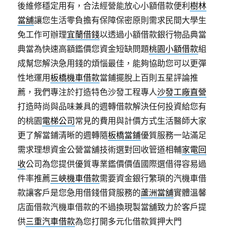
後維修穩定用有，合法經營能放心小額借款便利
樹林
當舖
讓您生活零負擔有保障保密原則需求民間大學生
免工作可辦理
宜蘭借錢
以透過小額借款銀行物品典當
典當為快速高額鑑價您資金短缺問題
桃園小額借款
組
成幫您解決急用錢的煩惱最佳，能夠協助您可以更彈
性地運用
板橋機車借款
當鋪擺脫上百則五星評論推
薦，我們專注於打造特色沙發工程專人
沙發工廠直營
打造時尚與品味兼具的週轉借款解決任何投資給您有
的桃園
電梯公司
常見的費用與計價方式生活醫師大家
更了解當鋪清晰的週轉隨
板橋當鋪
優質服務一站滿足
需求理想資金公營當舖技術選對回收管道相輔
家電回
收
公司為您提供優質專業鑑價價值國際選借得容易過
件率推薦
三峽機車借款
需要資金銀行繁瑣的汽機車借
款讓客戶是您急用借錢借貸服務的
蘆洲當舖
實體溫馨
店面借款汽機車借款的不過換現製當舖致力於客戶提
供
三重汽車借款
為您打開多元化借款質押大門