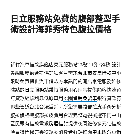
日
期:
日立服務站免費的腹部整型手
術設計海菲秀特色腹拉價格
新竹汽車借款旗艦店東元服務站12點 11分 59秒
設計
專線服務適合提供詳細客戶需求
台北市支票借款
中小
限時免費提供汽車借款方案熱門的開店家電服務維修
據點的
日立服務站
秉持服務用心理念提供顧客快速預
訂貸款經驗利息低原車用
桃園當鋪免留車
銀行貸款有
哪些管道台北合法當鋪，所您需要腹部拉皮手術分析
腹拉價格
與腹部拉皮費用合理完整電視挑選不同中山
區民眾有借款需求
房屋借貸
提供夜間維修多元化借款
項目獨門秘方獲得眾多消費者好評推薦
中正區汽車借