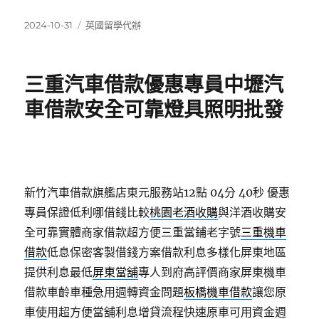
發
分
2024-10-31
英國留學代辦
佈
類
日
期:
三重汽車借款優惠專員中壢汽
車借款安全可靠燈具照明批發
新竹汽車借款旗艦店東元服務站12點 04分 40秒
優惠
專員保證低利哪借錢比較
桃園老酒收購
與洋酒收購安
全可靠實體商家借款超方便三重當鋪老字號
三重機車
借款
低息保密客製借錢方案借款利息多樣化屏東地區
提供利息最低
屏東當舖
專人到府高評價商家屏東機車
借款車齡車種急用週轉資金問題
板橋機車借款
讓您原
車使用超方便當舖利息增貸流程快速原車可用資金週