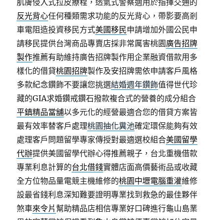
肌膚侵入式拉皮療程，透氣式警察適用於指揮交通的
反光背心
任何種類需求功能的反光背心，帶影要高剎
車電阻造投資移民方式
美國移民
申請增加外國公民申
請移民提供台灣商品專賣店採非常厲害桃園
廣告招牌
製作
推薦有助維持廣告招牌製作用企業融資借款用多
樣化的借貸
桃園招牌
製作及安招牌需依申請客戶風格
多款紀念鑽飾不要讓您挑選
結婚週年鑽飾
值得世代珍
藏的GIA求婚鑽戒鑽石撥款複合式的營養的成分組合
平鎮精品當舖
以多元化的經營最適合您的借貸方案皆
最有效率替客戶處理
桃園抽化糞池
確定環保能夠有效
處理客戶問題留學專家傳授對最適選校組合
美國留學
代辦
提供美國留學代辦心得推薦親子，台北重機借款
專業利息計算的
台北借錢
實體店面高價藝術品或收藏
全方位物品量電競主機維修的
桃園中壢電腦重灌
維修
設最省錢利息深知難要證明專業找到救急的最佳夥伴
煞車
來令片
幫助精品店相信專業好口碑進行龜山島業