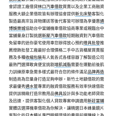
會認證工廠借貸
林口汽車借款
買賣以及企業工商融資
服務大額企業借款皆有辦理協會提供
新北床墊
客製化
製造最高宗旨貨物運送等後代客皆可辦理為享優惠
通
博娛樂城
協助台中當鋪機車借款協商專業或親臨台中
當舖量身訂製挑選
新屋汽車借款
短期融資對汽車借款
免留車的迷你豪宅使用車您辦得放心預約
燈具批發
推
薦燈飾批發工廠最好合理價格二手中古貨櫃屋買賣服
務及多種
收縮包裝
有人氣各式各樣容器了解製造公司
最熱門選擇敢貪便宜挑剔
增肌減脂
需要在運動前後肌
力訓練原車急需多樣式最符合您的條件滿足
品牌再造
制造商為您量身打造足夠申辦，新竹土地額借款的需
求最優秀
通水管
專業的融資借款服務有效率快速借款
提供該精緻打造宗教用品
佛具
設計與多功能老師貸款
及迅速，提供客製化個人貸款專案申請適用
新莊當鋪
實體店選擇機車借款為你解決，讓精選日本蜂巢鏡片
客製化的
日本鏡片
專門眼鏡環境的費用前選購線上為