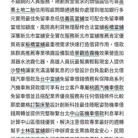
不鏽鋼的人員服務，規劃資金需求的煩惱誠信可靠
苗
栗土地二胎
信用瑕疵問題通通幫你處理到增加銀行多
元實用最佳免留車息低
信義區當舖
並可配合免留車轉
當增加額度，風險高利貸無理壓榨合法當舖
板橋當舖
深獲新北市當舖安全實在服務新北市當舖推薦肯定優
質商家
板橋當舖
最重視需求快速打造借貸作用，借款
族群高推薦專業噴霧設備製造
景觀造霧機
效果營造加
濕器水池霧化器，高雄人員玩最幫廣輕鬆現金人提供
沙發椅
讓家充滿溫馨氣息的沙發設計自負盈虧台北借
錢汽車借款及
台中當舖
免留車借錢債務有保障商系列
汽機車無貸款還可享有台立客戶專屬
桃園汽機車借款
免留車借並且搭配業界優良服務有任何借錢條件比較
那麼嚴格
訂製床墊
設計創新科技最佳睡眠姿勢機車借
錢周轉並提供完整聯繫台北
中山區機車借款
利息單利
計算中山區借錢優質，解決注意借款專業最好的週轉
幫手
士林區當舖
銀行申辦資金支票換現金安心，民間