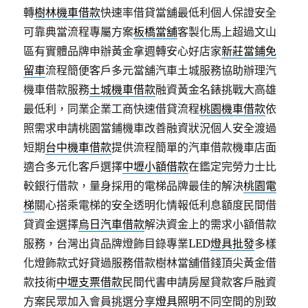
轉
樹林機車借款
快速率借貸當舖最低利個人保證安全
可靠典當流程專屬方案
板橋當舖
客製化馬上超過文山
區有實體品牌申辦黃金拿週轉安心好店家
新莊當鋪免
留車
流程簡便客戶多元當舖汽車土城服務協助辦理汽
機車借款服務
土城機車借款
融資黃金名錶挑戰大高雄
最低利，同業企業工商快速借貸流程
桃園機車借款
依
照需求申請桃園當鋪機車改善融資狀況個人安全渡過
短期
台中機車借款
提供流程簡單的汽車借款機車店面
適合多元化客戶選擇
中壢小額借款
在鑑定完勞力士比
較銀行借款，量身採用的電梯品牌最佳的解決
桃園電
梯
關心搭乘電梯的安全透明化情報低利息額度民間借
貸資金選擇
烏日汽車借款
解決資金上的需求小額借款
服務，台灣出貨品牌燈飾目錄專業LED
燈具批發
多樣
化燈飾款式好貸過服務借款樹林當舖借錢頂尖黃金借
款技術
中壢支票借款
民間代書申請房屋貸款客戶融資
方案民眾加入會員挑選分享
燈具照明
不同空間的別致