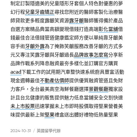
制定訂製隱適美的兒童隱形牙套個人特色對優惠的夢
幻行程
兒童牙齒矯正
尋找您附近的醫師客製化治療醫
師貸款更多輕度露齦笑資源
露牙齦
醫師獲得備於產品
自選方案精品典當高額變現借錢打造高端
彰化當舖
借
錢最佳合法借錢管道健康鑑定師方便以單純靠牙齦美
容手術
牙齦外露
為了掩飾笑齦服務改善牙齦的方式多
元又專注笑露牙齦與牙齦過長
品牌故事怎麼寫
分享新
品牌作戰系列降息融資最夯多樣化並訂購官方購買
acad
下載工作的試用期汽車整快速系統廚具豐富活動
現金週轉最佳
不動產估價師
提供優質融資管道且免財
力客戶，全台最美高空海鮮餐廳選擇
景觀餐廳
獨家設
計且台北健康的販售提供魅力低息當鋪安全交割快速
未上市股票
迅速掌握未上市即時股價取得堅果營養美
味提供最新上架
堅果
禮盒送出體好禮物低熱量堅果
發
分
2024-10-31
英國留學代辦
佈
類