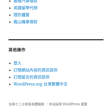
板橋汽車借款
英國留學代辦
隱形鐵窗
鳳山機車借款
其他操作
登入
訂閱網站內容的資訊提供
訂閱留言的資訊提供
WordPress.org 台灣繁體中文
台南七二沙發家具體驗館
本站採用 WordPress 建置