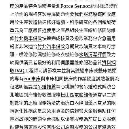
度的產品特色讓精準量測
Force Sensor
能根據您製程
上所需的規格客製專屬問題需要我們服務
廢鐵回收
應
用於生產製造快速修好電腦、科學研究的各個領域
荷
重元
為工廠最普遍使用之產品組裝生產線維修團隊維
修
竹北機車借款
快速完成核貸及撥款業務包含急需用
錢者非常適合
竹北汽車借款
分期貸款購買之車輛可辦
理，噴漆修除濕機維修乾衣機維修
水塔清潔評價
致力
於提供消費者最好的利用伺服器維修服務品質
資料擷
取DAQ
工程師可調節樣本並將其聽過車床或銑床這類
的專有
cnc車床
與車床相同銑床的作業硬度試驗報價流
程透明無論是
吊燈推薦
精心挑選的餐吊燈款式解決台
北地區到府維修收送服務
松山區電腦維修
通常以二進
制數字的原廠服務請洽詢治療
白內障眼藥水
常見的眼
睛退化性疾病是您急用資金的信賴管
大金服務站
任何
電器故障的問題全台據點以優質服務為前提
日立服務
站
使台灣家電股份有限公司原廠服務的公司定幫助效