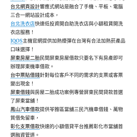
台北網頁設計
響應式網站是融合了手機、平板、電腦
三合一網站設計成本，
台北洗衣店
快速低投資開自助洗衣店與小額租賃開洗
衣店服務！
IQOS
主機官網提供加熱煙彈在台灣有合法加熱菸產品
口味選擇！
屏東房屋二胎
民間屏東房屋借款只要名下有房產即可
辦理屏東機車借款。
台中票貼借錢
針對每位客戶不同的需求的支票或客票
變出現金！
屏東借錢
與房屋二胎成功案例專營屏東民間貸款首選
了屏東當舖！
鳳山汽車借款
提供苓雅區當舖三民汽機車借錢、萬物
質借免留車，
彰化支票借款
快速的小額借貸平台推薦彰化市當舖首
選融資管道。