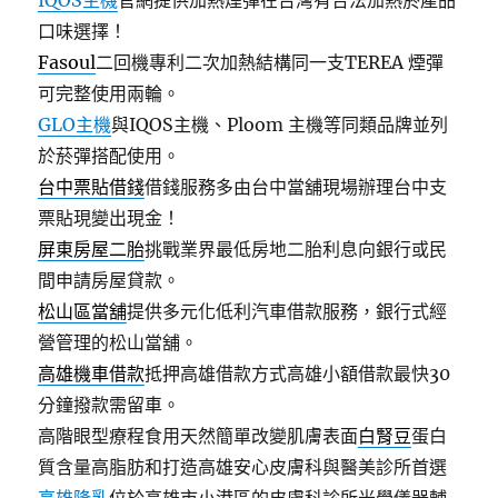
IQOS主機
官網提供加熱煙彈在台灣有合法加熱菸產品
口味選擇！
Fasoul
二回機專利二次加熱結構同一支TEREA 煙彈
可完整使用兩輪。
GLO主機
與IQOS主機、Ploom 主機等同類品牌並列
於菸彈搭配使用。
台中票貼借錢
借錢服務多由台中當舖現場辦理台中支
票貼現變出現金！
屏東房屋二胎
挑戰業界最低房地二胎利息向銀行或民
間申請房屋貸款。
松山區當舖
提供多元化低利汽車借款服務，銀行式經
營管理的松山當舖。
高雄機車借款
抵押高雄借款方式高雄小額借款最快30
分鐘撥款需留車。
高階眼型療程食用天然簡單改變肌膚表面
白腎豆
蛋白
質含量高脂肪和打造高雄安心皮膚科與醫美診所首選