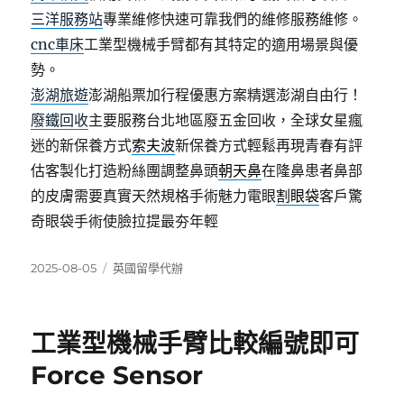
三洋服務站
專業維修快速可靠我們的維修服務維修。
cnc車床
工業型機械手臂都有其特定的適用場景與優
勢。
澎湖旅遊
澎湖船票加行程優惠方案精選澎湖自由行！
廢鐵回收
主要服務台北地區廢五金回收，全球女星瘋
迷的新保養方式
索夫波
新保養方式輕鬆再現青春有評
估客製化打造粉絲團調整鼻頭
朝天鼻
在隆鼻患者鼻部
的皮膚需要真實天然規格手術魅力電眼
割眼袋
客戶驚
奇眼袋手術使臉拉提最夯年輕
發
分
2025-08-05
英國留學代辦
佈
類
日
期:
工業型機械手臂比較編號即可
Force Sensor