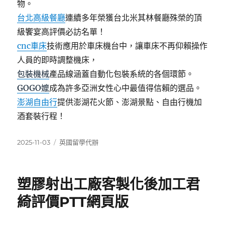
物。
台北高級餐廳
連續多年榮獲台北米其林餐廳殊榮的頂
級饗宴高評價必訪名單！
cnc車床
技術應用於車床機台中，讓車床不再仰賴操作
人員的即時調整機床，
包裝機械
產品線涵蓋自動化包裝系統的各個環節。
GOGO嬤
成為許多亞洲女性心中最值得信賴的選品。
澎湖自由行
提供澎湖花火節、澎湖景點、自由行機加
酒套裝行程！
發
分
2025-11-03
英國留學代辦
佈
類
日
期:
塑膠射出工廠客製化後加工君
綺評價PTT網頁版