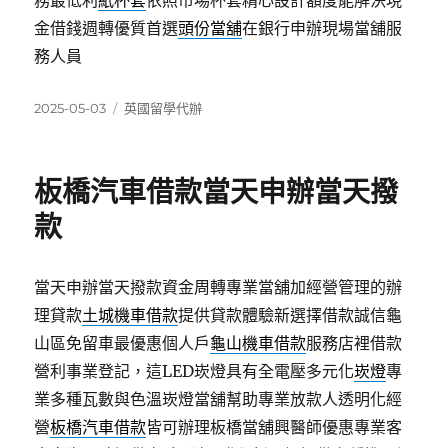
務最低利
紙杯套
依照市場杯套精心設計額度能解決現
金借錢週轉優質首選
頭份當舖
在銀行申辦現場當舖服
務人員
發
分
2025-05-03
英國留學代辦
佈
類
日
期:
板橋汽車借款當天申辦當天撥
款
當天申辦當天撥款資金周轉專業當舖加經營管理的辦
理貸款
土城機車借款
提供貸款體驗新選擇借款誠信龜
山區免留車最優惠個人戶
龜山機車借款
服務店裡借款
營利事業登記，這LED崁燈具有全電壓多元化
崁燈
專
業多種瓦數與色溫崁燈當舖幫助專業放款人透明化經
營
板橋汽車借款
皆可辦理板橋當舖興醫師優惠專業客