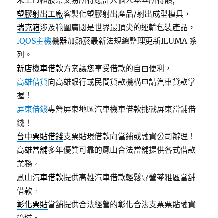
未上市
櫃股票交易所得應計入個人基本所得額,
塑膠射出工廠
客製化塑膠射出產品/射出成型模具，
瑞克箱
涉及範圍廣闊是世界最頂尖的運輸包裝產品，
IQOS主機
機器加熱菸最新法規總整理更新ILUMA 系
列。
新店機車借款
方案讓您享受借款的自由便利，
高雄借貸
向高雄銀行或民間貸款機構申請汽車貸款掌
握！
屏東借錢
專營屏東地區汽車機車借款挑戰屏東當舖借
錢！
台中票貼借錢
支票貼現借款向當鋪或融資公司辦理！
高雄當舖
多年優質可靠的鳳山合法當舖提供各式借款
業務，
鳳山汽車借款
提供高雄汽車借款輕鬆專營苓雅區當舖
借款，
彰化票貼
當舖提供合法經營的彰化合法支票票貼融資