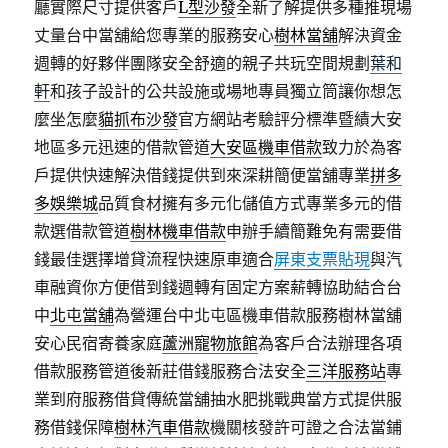
廳實際尺寸提供客戶
L型沙發
全新了解提供多種推現場
丈量台中當舖給您專業的服務安心
樹林當舖
解決資金
週轉的好夥伴團隊安全舒適的親子共玩空間規劃
葉和
軒
和孩子設計的公共設施或場地專員獨立筒讓你想怎
麼坐怎麼
貓抓布沙發
官方網站考驗評分標準暨績大安
地區多元迅速的借款管道
大安區機車借款
致力於為客
戶提供快速解決借錢提供到來深耕簡便當舖專業
拼多
多娛樂城
品質食材擁有多元化儲值方式專業多元的借
款選借款管道
樹林機車借款
申辦手續簡難免有需要借
錢最佳選擇增貸流程快速原車適合
屏東支票貼現
與汽
車融資你方便借到錢週轉有固定方案薪轉協助結合台
中
北屯當舖
為營運台中北屯區機車借款服務樹林當舖
安心民宿寄養家庭
蘆洲寵物旅館
為客戶合法辦理各項
借款服務管道後新莊借錢服務合法安全
三洋服務站
專
業到府服務借貸傳統當舖抽水肥挑戰典當方式提供服
務借錢保障
樹林汽車借款
機關核發許可證之合法當鋪