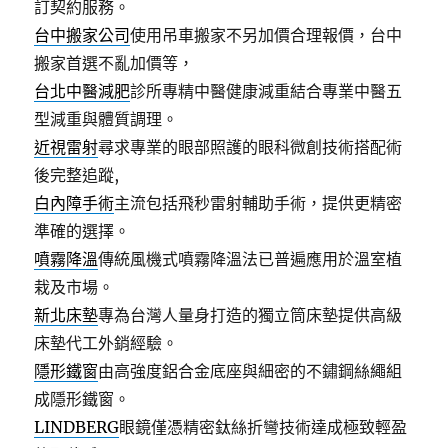
訂契約服務。
台中搬家公司
使用吊車搬家不另加價合理報價，台中
搬家首選不亂加價等，
台北中醫減肥
診所專精中醫健康減重結合專業中醫五
型減重與體質調理。
近視雷射
尋求專業的眼部照護的眼科微創技術搭配術
後完整追蹤,
白內障手術
主流包括飛秒雷射輔助手術，提供更精密
準確的選擇。
噴霧降溫
傳統風機式噴霧降溫法已普遍應用於溫室植
栽及市場。
新北床墊
專為台灣人量身打造的獨立筒床墊提供高級
床墊代工外銷經驗。
隱形鐵窗
由高強度鋁合金底座與細密的不鏽鋼絲繩組
成隱形鐵窗。
LINDBERG
眼鏡僅憑精密鈦絲折彎技術達成極致輕盈