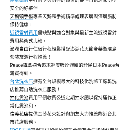
隱形鐵窗
主打防墜與防盜的鐵窗的最佳首選居家防墜
安全的好夥伴！
天鵝頸手術
專業天鵝頸手術精準處理表層與深層脂肪
保持健康，
近視雷射費用
優缺點與適合對象與最新主流近視雷射
費用與術式比較，
澎湖自由行
住宿行程輕鬆搭配澎湖花火節奢華遊環島
套裝旅遊行程推薦！
Peace鐵盒
適合追求輕度吸煙體驗的煙民日本Peace台
灣買得到。
台北洗衣店
擁有全台規模最大的科技化洗滌工廠乾洗
店推薦自助洗衣店服務！
抽化糞池
費用平價收費公道定期抽水肥以保持運作正
常化糞池和，
信義花店
提供金莎花束設計與網友大力推薦鄰近台北
市花店服務。