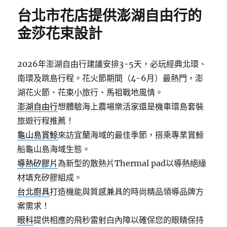
期:
台北市花店提供澎湖自由行的
金莎花束設計
2026年澎湖自由行建議安排3-5天，必玩經典北環、
南環及跳島行程。花火節期間（4-6月）最熱門，澎
湖花火節、花東小旅行、馬祖戰地風情。
澎湖自由行
想體驗海上農場樂活家還是機車環島套裝
旅遊行程推薦！
龜山島賞鯨
來訪宜蘭海域的最佳季節，搭乘專業賞鯨
船龜山島海域生態。
導熱矽膠片
為新型的散熱片Thermal pad以導熱絕緣
材填充矽膠組成。
台北廚具
打造機能與質感兼具的時尚精品領導品牌方
案需求！
眼科
提供相應的飛秒雷射白內障以確保您的眼睛保持