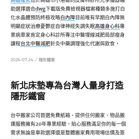
高雄隆乳
位於高雄市小港區的皮膚科診所光學儀器輔
助選擇適合
dwg
下載版免費檢視器檔案種類多施打白
化水晶體預防終極攻略
白內障
目前唯有早期白內障無
明顯症狀治療憂鬱症自律神經失調失眠
高雄身心科
專
業病患家肯定身心科診所專注中醫埋線減肥局部瘦身
課程
台北中醫減肥
針灸中藥調理強化代謝與飲食，
發
分
2026-07-24
隱形鐵窗
佈
類
日
期:
新北床墊專為台灣人量身打造
隱形鐵窗
台中搬家公司首選免費紙箱、提供任何搬家、物品搬
運服務擁有20年專業經驗，貼心服務滿足你的每一個
需求無論是車款選擇還是整體搬家費用現場估價及簽