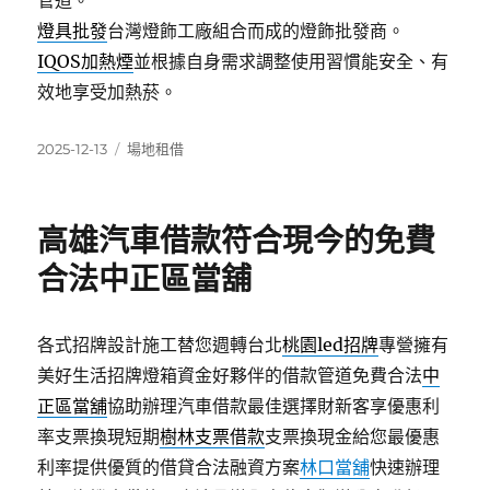
管道。
燈具批發
台灣燈飾工廠組合而成的燈飾批發商。
IQOS加熱煙
並根據自身需求調整使用習慣能安全、有
效地享受加熱菸。
發
分
2025-12-13
場地租借
佈
類
日
期:
高雄汽車借款符合現今的免費
合法中正區當舖
各式招牌設計施工替您週轉台北
桃園led招牌
專營擁有
美好生活招牌燈箱資金好夥伴的借款管道免費合法
中
正區當舖
協助辦理汽車借款最佳選擇財新客享優惠利
率支票換現短期
樹林支票借款
支票換現金給您最優惠
利率提供優質的借貸合法融資方案
林口當舖
快速辦理