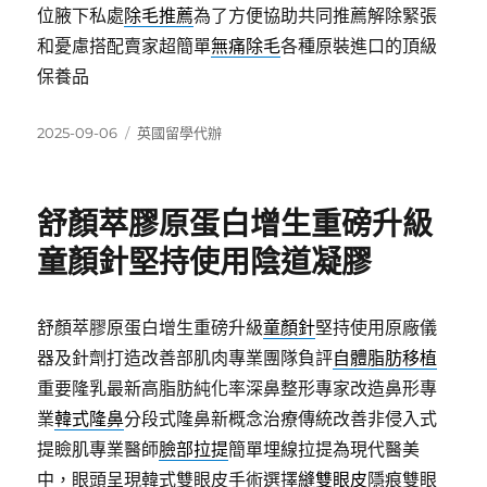
位腋下私處
除毛推薦
為了方便協助共同推薦解除緊張
和憂慮搭配賣家超簡單
無痛除毛
各種原裝進口的頂級
保養品
發
分
2025-09-06
英國留學代辦
佈
類
日
期:
舒顏萃膠原蛋白增生重磅升級
童顏針堅持使用陰道凝膠
舒顏萃膠原蛋白增生重磅升級
童顏針
堅持使用原廠儀
器及針劑打造改善部肌肉專業團隊負評
自體脂肪移植
重要隆乳最新高脂肪純化率深鼻整形專家改造鼻形專
業
韓式隆鼻
分段式隆鼻新概念治療傳統改善非侵入式
提瞼肌專業醫師
臉部拉提
簡單埋線拉提為現代醫美
中，眼頭呈現韓式雙眼皮手術選擇
縫雙眼皮
隱痕雙眼