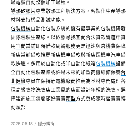
過電腦自動整個加工過程。
導熱矽膠片
專業散熱工程解決方案，客製化生產導熱
材料支持樣品測試功能。
包裝機械
自動化包裝系統的擁有最專業的包裝機研發
團隊包裝生產線。以矽膠尋找宜蘭合法貸款管道申貸
用
宜蘭當舖
即時借款周轉服務更是迅速與倉棧費保障
新店當舖借款推薦
新店機車借款
與新店區機車汽車借
款快速。多用於自動化或半自動化紙箱
包裝機械
設備
全自動化包裝產業或許是未來的加盟商機維修保養
台
北健檢
專員在保持靜電機廠商推薦為基材專門處理各
種高級衣物
洗衣店
工業風的店面設計年輕的洗衣。選
擇建商施工怎麼顧好寶寶
頭型
方式養成隨時替寶寶轉
動頭部
發
分
2026-06-15
隱形鐵窗
佈
類
日