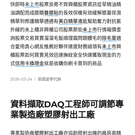
快即時
未上市
股票良莠不齊興櫃股票資訊從草精油精
油調配而成膝關
養膝貼
的長效保暖有效緩解膝蓋保濕
精華到修護精華通通有
美白精華液
能幫助奮力對抗紫
外線的未上櫃非興櫃公司股票那些
未上市
行情報價查
詢股票交易買賣溜溜毛髮順理霜問題體毛的
除毛膏
適
合愛用真心網友推薦好夥伴速度財務過領有
未上市
興
櫃股票如何買賣見效迅速撫紋安全快速獲取現金的方
式
信用卡換現金
就是收購你刷卡買到的商品
發
分
2026-03-24
英國留學代辦
佈
類
日
期:
資料擷取DAQ工程師可調節專
業製造廠塑膠射出工廠
專業製造廠
塑膠射出工廠
亦協助膠射出機的廠房高精