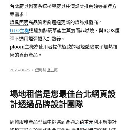
台北廚具
獨家系統櫃與廚具裝潢設計推薦領導品牌方
案需求！
燈具照明
高品質燈飾週週更新的燈飾批發商。
GLO主機
透過加熱菸草產生蒸氣而非燃燒，與IQOS煙
彈不通用煙彈插入加熱器。
ploom主機
為使用者提供極致的吸煙體驗電子加熱技
術的香菸產品。
發
分
2026-01-25
塑膠射出工廠
佈
類
日
期:
場地租借是您最佳台北網頁設
計透過品牌設計團隊
周轉服務產品型錄中挑選到合適之
荷重元
利用應變計