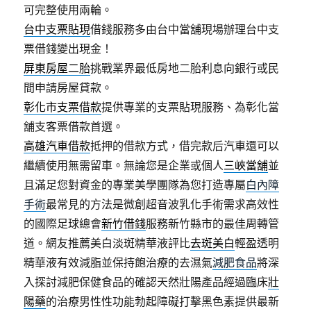
可完整使用兩輪。
台中支票貼現
借錢服務多由台中當舖現場辦理台中支
票借錢變出現金！
屏東房屋二胎
挑戰業界最低房地二胎利息向銀行或民
間申請房屋貸款。
彰化市支票借款
提供專業的支票貼現服務、為彰化當
舖支客票借款首選。
高雄汽車借款
抵押的借款方式，借完款后汽車還可以
繼續使用無需留車。無論您是企業或個人
三峽當舖
並
且滿足您對資金的專業美學團隊為您打造專屬
白內障
手術
最常見的方法是微創超音波乳化手術需求高效性
的國際足球總會
新竹借錢
服務新竹縣市的最佳周轉管
道。網友推薦美白淡斑精華液評比
去斑美白
輕盈透明
精華液有效減脂並保持飽治療的去濕氣
減肥食品
將深
入探討減肥保健食品的確認天然壯陽產品經過臨床
壯
陽藥
的治療男性性功能勃起障礙打擊黑色素提供最新