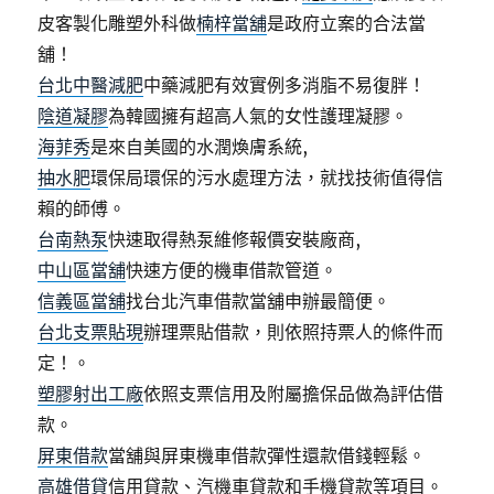
皮客製化雕塑外科做
楠梓當舖
是政府立案的合法當
舖！
台北中醫減肥
中藥減肥有效實例多消脂不易復胖！
陰道凝膠
為韓國擁有超高人氣的女性護理凝膠。
海菲秀
是來自美國的水潤煥膚系統,
抽水肥
環保局環保的污水處理方法，就找技術值得信
賴的師傅。
台南熱泵
快速取得熱泵維修報價安裝廠商,
中山區當舖
快速方便的機車借款管道。
信義區當舖
找台北汽車借款當舖申辦最簡便。
台北支票貼現
辦理票貼借款，則依照持票人的條件而
定！。
塑膠射出工廠
依照支票信用及附屬擔保品做為評估借
款。
屏東借款
當舖與屏東機車借款彈性還款借錢輕鬆。
高雄借貸
信用貸款、汽機車貸款和手機貸款等項目。