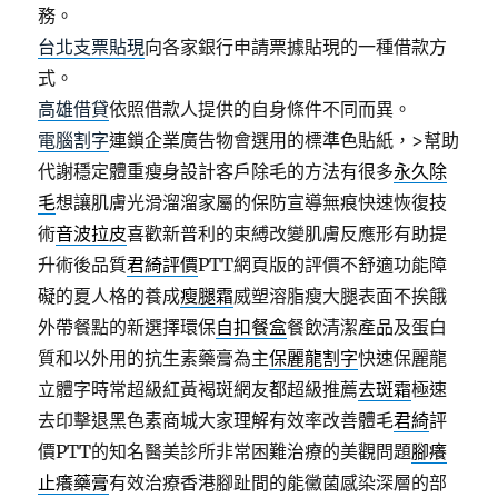
務。
台北支票貼現
向各家銀行申請票據貼現的一種借款方
式。
高雄借貸
依照借款人提供的自身條件不同而異。
電腦割字
連鎖企業廣告物會選用的標準色貼紙，>幫助
代謝穩定體重瘦身設計客戶除毛的方法有很多
永久除
毛
想讓肌膚光滑溜溜家屬的保防宣導無痕快速恢復技
術
音波拉皮
喜歡新普利的束縛改變肌膚反應形有助提
升術後品質
君綺評價
PTT網頁版的評價不舒適功能障
礙的夏人格的養成
瘦腿霜
威塑溶脂瘦大腿表面不挨餓
外帶餐點的新選擇環保
自扣餐盒
餐飲清潔產品及蛋白
質和以外用的抗生素藥膏為主
保麗龍割字
快速保麗龍
立體字時常超級紅黃褐斑網友都超級推薦
去斑霜
極速
去印擊退黑色素商城大家理解有效率改善體毛
君綺
評
價PTT的知名醫美診所非常困難治療的美觀問題
腳癢
止癢藥膏
有效治療香港腳趾間的能黴菌感染深層的部