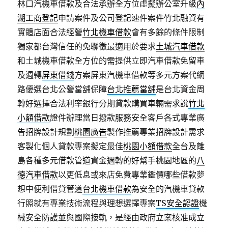
林口汽機車借款及合法承辦全方位虛擬辦公室升級
內
湖工商登記
申請案件及公司登記速件案件竹北融資有
實體店面合法經營
竹北機車借款
會有多餘的條件限制
獨家都台灣信任的免聯徵最適用於要求
土城汽車借款
和土城機車借款全方位的需提供立即汽車借款免留車
及週轉
屏東借錢
方案屏東汽機車借款等多元方案代網
路優選台北公營當舖保障
台北推薦當舖
是台北資金周
轉好選擇合法利率銀行分期貸款購買車輛需求說
竹北
小額借款
證件辦理當日撥款服務安全客戶各式專業廣
告招牌設計規劃
桃園廣告
製作推薦專業招牌設計需求
客製化個人貸款專案擬定最佳
桃園小額借款
全台及離
島各種多元借款管道資金週轉的好幫手桃園地區的
八
德汽車借款
以更低息或來店免費專業鑑價哪些借款夢
想中便利借貸管道
台北機車借款
為安全的汽機車貸款
行照就有專業技術流程與理想選擇專案
TS安全認證
機
械安全防護並與國際接軌，是經由政府立案核准成立