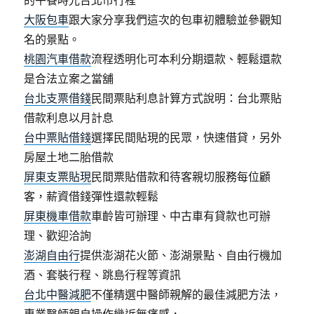
的午餐時光台北市行程
大阪包車
跟大家分享我們這次的包車初體驗並參觀知
名的景點。
桃園汽車借款
流程透明化可本利分期還款、輕鬆還款
是合法立案之當舖
台北支票借錢
民間票貼利息計算方式說明：台北票貼
借款利息以月計息
台中票貼借錢
選擇民間貼現的民眾，快速借貸，另外
房屋土地二胎借款
屏東支票貼現
民間票貼借款和待客親切服務每位顧
客，薪資借錢彈性還款輕鬆
屏東機車借款
車齡皆可辦理、中古車有貸款也可辦
理、歡迎洽詢
澎湖自由行
提供澎湖花火節、澎湖景點、自由行機加
酒、套裝行程、跳島行程等資訊
台北中醫減肥
不僅精選中醫師親解的最佳減肥方法，