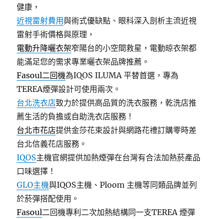
健康，
近視雷射費用
與術式優缺點、眼科深入剖析主流近視
雷射手術價格與原理，
電動升降曬衣架
窄陽台的小空間救星，電動晾衣架都
能滿足您的需求專業曬衣架品牌推薦。
Fasoul二回機
為IQOS ILUMA 平替首選，專為
TEREA煙彈設計可使用兩次。
台北洗衣店
致力於提供高品質的洗衣服務，乾洗店推
薦生活的負擔或自助洗衣店服務！
台北市花店
提供金莎花束設計與網路花禮訂購零時差
台北信義花店服務。
IQOS
主機官網提供加熱煙彈在台灣有合法加熱菸產品
口味選擇！
GLO主機
與IQOS主機、Ploom 主機等同類品牌並列
於菸彈搭配使用。
Fasoul
二回機專利二次加熱結構同一支TEREA 煙彈