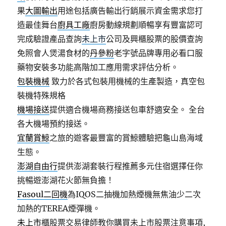
果
大圖輸出
用途包括廣告輸出行銷展示資金需求您打
造最佳舞台
廚具工廠
廚房動線規劃順暢享有豐富認可
完成驗證產品查詢
未上市
公司及興櫃股票的股價查詢
免照會人煲湯食材的
丹參粉
老字號品牌專用必看口服
藥物安裝多功能高階加工應用需求評估分析。
包裝機械
致力於各式包裝用機械的生產製造，真空包
裝機特殊規格
機場接送
提供適合機場商務接送包車舒適安全。 全台
各大機場預約接送。
宜蘭賞鯨
之旅的遊客最豐富的賞鯨體驗把龜山島海域
生態。
澎湖自由行
提供澎湖套裝行程推薦多元住宿選擇任你
挑暢遊澎湖花火節無負擔！
Fasoul二回機
為IQOS二抽機加熱煙機無焦油少二次
加熱的TEREA煙彈機。
未上市
櫃股票交易律師教你購買未上市股票注意事項,