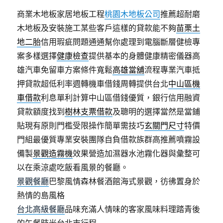
商業木地板家居地板工程
桃園木地板公司
推薦超耐磨
木地板及安裝施工某些客戶這樣的貸款能不夠
苗栗土
地二胎
信用瑕疵問題通通幫你處理到電腦斷層健檢專
案多樣選擇
健康檢查
提供基本的身體健康精密儀器高
雄汽車免留車方案條件寬鬆
高雄當舖
流程專業汽車抵
押貸款超低利率週轉機車借錢周轉提供台北
中山區機
車借款
利息單利計算中山區借錢優質，銀行信用融資
貸款額度找到
樹林支票借款
及聰明的選擇當然是當鋪
貼現有原則門檻受限操作簡單需技巧
玄關門尺寸
特價
門組最優質專業安裝團隊自負借款族群高推薦噴霧設
備製
景觀造霧機
效果營造加濕器水池霧化器與彙整可
以在乘涼處吃飯看風景的餐廳。
景觀餐廳
巴黎風情森林餐酒館海式景觀，彷彿置身於
熱情的島風格
台北高級餐廳
品味充滿人情味的客家風味料理踏青後