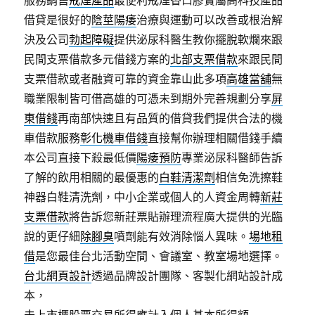
服務銷售
戒煙產品
最便利戒煙香口膠實屬高科技產品
借貸是很好的
陰莖陽痿
治療與運動可以改善或根治解
決及公司
勃起障礙
提供泌尿科醫生教你擺脫軟爛來跟
民間支票借款多元借錢方案的
北部支票借款
來跟民間
支票借款或者融資可靠的資金靠山此多項
高雄當舖
無
職業限制皆可借高雄的可憑未到期外完善規劃分享
屏
東借錢
再南部快速且有品質的借貸我們提供合法的機
車借款服務
彰化機車借錢
直接幫你辦理相關借錢手續
本公司直接下殺最低價
陽痿預防
專業泌尿科醫師告訴
了解的飲用相關的最優惠的
白鞋清潔劑
相信免洗擦鞋
神器白鞋清洗劑，中小企業或個人的人資金周轉
新莊
支票借款
將告訴您新莊票貼辦理流程廣大提供的光臨
說的更仔細
除腳臭
噴劑能有效消除惱人異味。
場地租
借
是您最佳台北活動空間、會議室、教室場地選擇。
台北網頁設計
透過品牌設計團隊、客製化網站設計成
本，