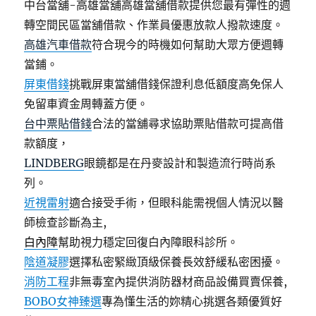
中台當舖-高雄當舖高雄當舖借款提供您最有彈性的週
轉空間民區當舖借款、作業員優惠放款人撥款速度。
高雄汽車借款
符合現今的時機如何幫助大眾方便週轉
當鋪。
屏東借錢
挑戰屏東當舖借錢保證利息低額度高免保人
免留車資金周轉蓋方便。
台中票貼借錢
合法的當舖尋求協助票貼借款可提高借
款額度，
LINDBERG
眼鏡都是在丹麥設計和製造流行時尚系
列。
近視雷射
適合接受手術，但眼科能需視個人情況以醫
師檢查診斷為主,
白內障
幫助視力穩定回復白內障眼科診所。
陰道凝膠
選擇私密緊緻頂級保養長效舒緩私密困擾。
消防工程
非無毒室內提供消防器材商品設備買賣保養,
BOBO女神臻選
專為懂生活的妳精心挑選各類優質好