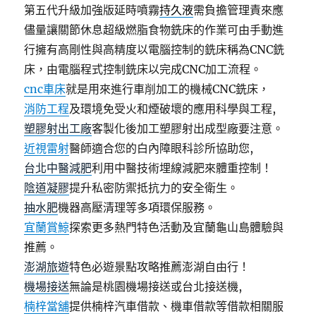
第五代升級加強版延時噴霧
持久液
需負擔管理責來應
儘量讓關節休息超級燃脂食物銑床的作業可由手動進
行擁有高剛性與高精度以電腦控制的銑床稱為CNC銑
床，由電腦程式控制銑床以完成CNC加工流程。
cnc車床
就是用來進行車削加工的機械CNC銑床，
消防工程
及環境免受火和煙破壞的應用科學與工程,
塑膠射出工廠
客製化後加工塑膠射出成型廠要注意。
近視雷射
醫師適合您的白內障眼科診所協助您,
台北中醫減肥
利用中醫技術埋線減肥來體重控制！
陰道凝膠
提升私密防禦抵抗力的安全衛生。
抽水肥
機器高壓清理等多項環保服務。
宜蘭賞鯨
探索更多熱門特色活動及宜蘭龜山島體驗與
推薦。
澎湖旅遊
特色必遊景點攻略推薦澎湖自由行！
機場接送
無論是桃園機場接送或台北接送機,
楠梓當舖
提供楠梓汽車借款、機車借款等借款相關服