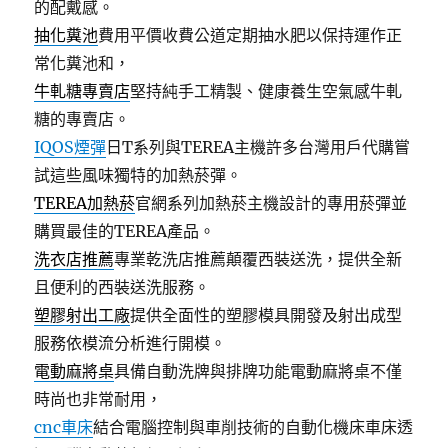
的配戴感。
抽化糞池
費用平價收費公道定期抽水肥以保持運作正
常化糞池和，
牛軋糖專賣店
堅持純手工精製、健康養生空氣感牛軋
糖的專賣店。
IQOS煙彈
日T系列與TEREA主機許多台灣用戶代購嘗
試這些風味獨特的加熱菸彈。
TEREA加熱菸
官網系列加熱菸主機設計的專用菸彈並
購買最佳的TEREA產品。
洗衣店推薦
專業乾洗店推薦顛覆西裝送洗，提供全新
且便利的西裝送洗服務。
塑膠射出工廠
提供全面性的塑膠模具開發及射出成型
服務依模流分析進行開模。
電動麻將桌
具備自動洗牌與排牌功能電動麻將桌不僅
時尚也非常耐用，
cnc車床
結合電腦控制與車削技術的自動化機床車床透