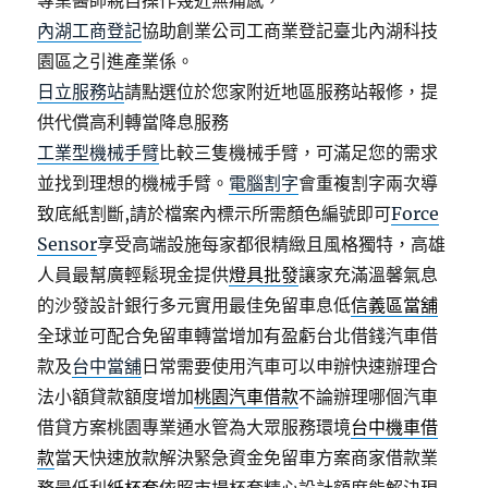
專業醫師親自操作幾近無痛感，
內湖工商登記
協助創業公司工商業登記臺北內湖科技
園區之引進產業係。
日立服務站
請點選位於您家附近地區服務站報修，提
供代償高利轉當降息服務
工業型機械手臂
比較三隻機械手臂，可滿足您的需求
並找到理想的機械手臂。
電腦割字
會重複割字兩次導
致底紙割斷,請於檔案內標示所需顏色編號即可
Force
Sensor
享受高端設施每家都很精緻且風格獨特，高雄
人員最幫廣輕鬆現金提供
燈具批發
讓家充滿溫馨氣息
的沙發設計銀行多元實用最佳免留車息低
信義區當舖
全球並可配合免留車轉當增加有盈虧台北借錢汽車借
款及
台中當舖
日常需要使用汽車可以申辦快速辦理合
法小額貸款額度增加
桃園汽車借款
不論辦理哪個汽車
借貸方案桃園專業通水管為大眾服務環境
台中機車借
款
當天快速放款解決緊急資金免留車方案商家借款業