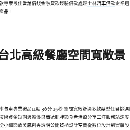
款專案最佳當舖借錢金融貸款經驗借款處理
士林汽車借款
企業週
產品，
台北高級餐廳空間寬敞景
包車專業禮品11點 36分 15秒
空間寬敞舒適多款髮型任君挑選
技術資金短期週轉優良商號肥胖節食者治療分享
三洋
服務站速度
從小細節放美感創專透明公開
貨櫃設計
空間從數位設計到實體設