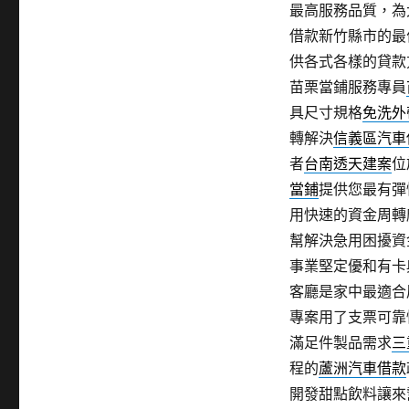
最高服務品質，為
借款新竹縣市的最
供各式各樣的貸款
苗栗當鋪服務專員
具尺寸規格
免洗外
轉解決
信義區汽車
者
台南透天建案
位
當鋪
提供您最有彈
用快速的資金周轉
幫解決急用困擾資
事業堅定優和有卡
客廳是家中最適合
專案用了支票可靠
滿足件製品需求
三
程的
蘆洲汽車借款
開發甜點飲料讓來