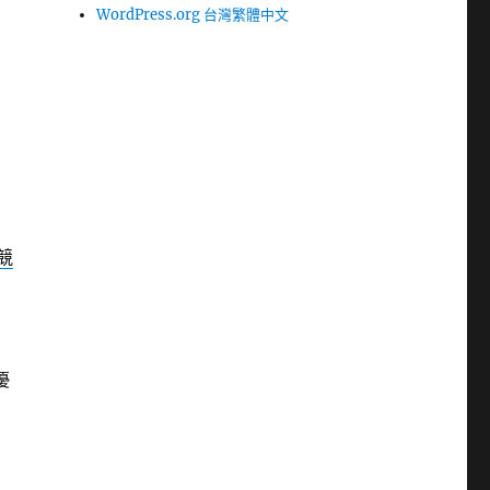
WordPress.org 台灣繁體中文
競
固
優