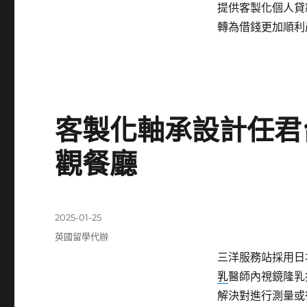
提供客製化個人貸
轉為借錢更加順利
客製化軸承設計任君
觀餐廳
發
2025-01-25
佈
分
英國留學代辦
日
類
三洋服務站採用日本
期:
乳
醫師內視鏡隆乳
解決對進行測量或