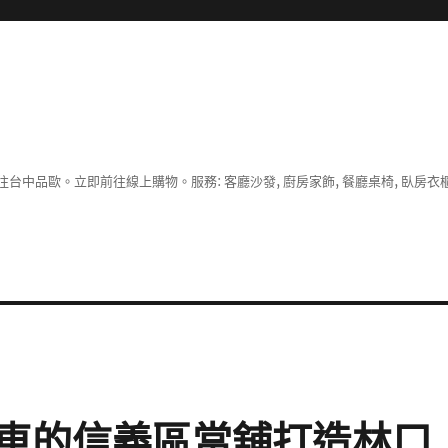
中品歐。立即前往線上購物。服務: 客廳沙發, 廚房家飾, 餐廳桌椅, 臥房衣
車的信義區當舖打造林口