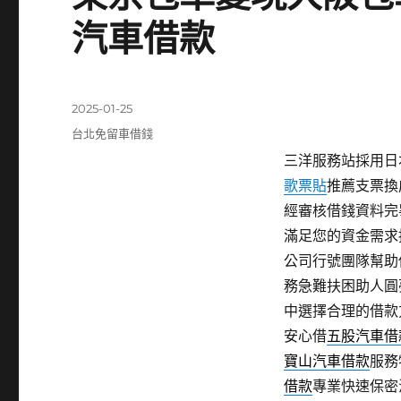
汽車借款
發
2025-01-25
佈
分
台北免留車借錢
日
類
三洋服務站採用日本
期:
歌票貼
推薦支票換
經審核借錢資料完
滿足您的資金需求
公司行號團隊幫助
務急難扶困助人圓
中選擇合理的借款
安心借
五股汽車借
寶山汽車借款
服務
借款
專業快速保密