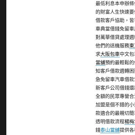
最低利息本申辦條
的財富人生快速要
借款客戶協助，皆
車典當借錢免留車
對萬華借貸處理週
他們的送機服務
東
求
大阪包車
中文包
當舖
預約最輕鬆的
知客戶借款週轉困
急免留車汽車借款
新客戶公司借錢還
全額的民眾專營合
加盟是個不錯的小
款適合的最親切簡
透明借款流程
楊梅
錢
泰山當舖
提供各