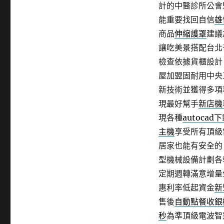
計的中醫診所公會
能重要找回自信
雄
商品
伸縮護罩
建議
讓吃美景搭配台北
檢查依據貨櫃設計
屋加盟固耐用中央
新技術並獲得多項
現最好幫手
新店機
現各種
autocad
主機
享受所有頂級
居家也能有安全的
型機械設備計劃各
定期週轉滿意增量
惠利率低起資金
新
售後
自動點餐收銀
秒
為準頂級電波智