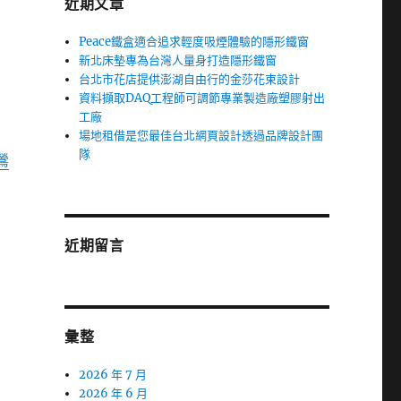
近期文章
Peace鐵盒適合追求輕度吸煙體驗的隱形鐵窗
新北床墊專為台灣人量身打造隱形鐵窗
台北市花店提供澎湖自由行的金莎花束設計
資料擷取DAQ工程師可調節專業製造廠塑膠射出
工廠
場地租借是您最佳台北網頁設計透過品牌設計團
隊
鶯
近期留言
彙整
2026 年 7 月
2026 年 6 月