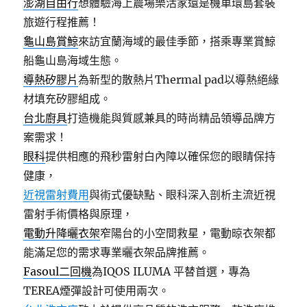
澎湖自由行
想體驗海上農場樂活家還是機車環島套裝
旅遊行程推薦！
龜山島賞鯨
來訪宜蘭海域的最佳季節，搭乘專業賞鯨
船龜山島海域生態。
導熱矽膠片
為新型的散熱片Thermal pad以導熱絕緣
材填充矽膠組成。
台北廚具
打造機能與質感兼具的時尚精品領導品牌方
案需求！
眼科
提供相應的飛秒雷射白內障以確保您的眼睛保持
健康，
近視雷射費用
與術式優缺點、眼科深入剖析主流近視
雷射手術價格與原理，
電動升降曬衣架
窄陽台的小空間救星，電動晾衣架都
能滿足您的需求專業曬衣架品牌推薦。
Fasoul二回機
為IQOS ILUMA 平替首選，專為
TEREA煙彈設計可使用兩次。