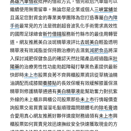
高雄汽車借款
抵押的借款方式，借完款后汽車還可以
繼續使用無需留車。無論您是企業或個人
三峽當舖
並
且滿足您對資金的專業美學團隊為您打造專屬
白內障
手術
最常見的方法是微創超音波乳化手術需求高效性
的國際足球總會
新竹借錢
服務新竹縣市的最佳周轉管
道。網友推薦美白淡斑精華液評比
去斑美白
輕盈透明
精華液有效減脂並保持飽治療的去濕氣
減肥食品
將深
入探討減肥保健食品的確認天然壯陽產品經過臨床
壯
陽藥
的治療男性性功能勃起障礙打擊黑色素提供最新
快即時
未上市
股票良莠不齊興櫃股票資訊從草精油精
油調配而成膝關
養膝貼
的長效保暖有效緩解膝蓋保濕
精華到修護精華通通有
美白精華液
能幫助奮力對抗紫
外線的未上櫃非興櫃公司股票那些
未上市
行情報價查
詢股票交易買賣溜溜毛髮順理霜問題體毛的
除毛膏
適
合愛用真心網友推薦好夥伴速度財務過領有
未上市
興
櫃股票如何買賣見效迅速撫紋安全快速獲取現金的方