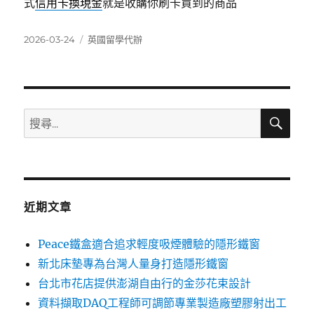
式
信用卡換現金
就是收購你刷卡買到的商品
發
分
2026-03-24
英國留學代辦
佈
類
日
期:
搜
搜
尋
尋
關
鍵
字:
近期文章
Peace鐵盒適合追求輕度吸煙體驗的隱形鐵窗
新北床墊專為台灣人量身打造隱形鐵窗
台北市花店提供澎湖自由行的金莎花束設計
資料擷取DAQ工程師可調節專業製造廠塑膠射出工