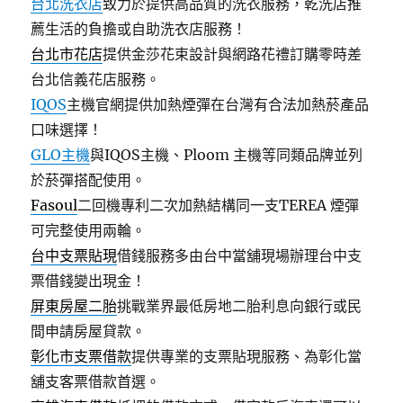
台北洗衣店
致力於提供高品質的洗衣服務，乾洗店推
薦生活的負擔或自助洗衣店服務！
台北市花店
提供金莎花束設計與網路花禮訂購零時差
台北信義花店服務。
IQOS
主機官網提供加熱煙彈在台灣有合法加熱菸產品
口味選擇！
GLO主機
與IQOS主機、Ploom 主機等同類品牌並列
於菸彈搭配使用。
Fasoul
二回機專利二次加熱結構同一支TEREA 煙彈
可完整使用兩輪。
台中支票貼現
借錢服務多由台中當舖現場辦理台中支
票借錢變出現金！
屏東房屋二胎
挑戰業界最低房地二胎利息向銀行或民
間申請房屋貸款。
彰化市支票借款
提供專業的支票貼現服務、為彰化當
舖支客票借款首選。