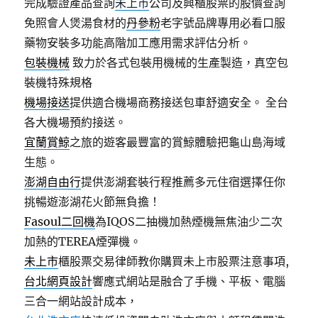
完成驗證產品查詢
未上市
公司及興櫃股票的股價查詢
免照會人煲湯食材的
丹參粉
老字號品牌專用必看口服
藥物安裝多功能高階加工應用需求評估分析。
包裝機械
致力於各式包裝用機械的生產製造，真空包
裝機特殊規格
機場接送
提供適合機場商務接送包車舒適安全。 全台
各大機場預約接送。
宜蘭賞鯨
之旅的遊客最豐富的賞鯨體驗把龜山島海域
生態。
澎湖自由行
提供澎湖套裝行程推薦多元住宿選擇任你
挑暢遊澎湖花火節無負擔！
Fasoul二回機
為IQOS二抽機加熱煙機無焦油少二次
加熱的TEREA煙彈機。
未上市
櫃股票交易律師教你購買未上市股票注意事項,
台北網頁設計
響應式網站是融合了手機、平板、電腦
三合一網站設計成本，