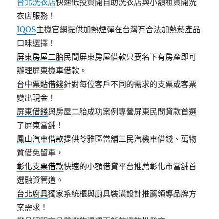
台北洗衣店
快速低投資開自助洗衣店與小額租賃開洗
衣店服務！
IQOS
主機官網提供加熱煙彈在台灣有合法加熱菸產品
口味選擇！
屏東房屋二胎
民間屏東房屋借款只要名下有房產即可
辦理屏東機車借款。
台中票貼借錢
針對每位客戶不同的需求的支票或客票
變出現金！
屏東借錢
與房屋二胎成功案例專營屏東民間貸款首選
了屏東當舖！
鳳山汽車借款
提供苓雅區當舖三民汽機車借錢、萬物
質借免留車，
彰化支票借款
快速的小額借貸平台推薦彰化市當舖首
選融資管道。
台北廚具
獨家系統櫃與廚具裝潢設計推薦領導品牌方
案需求！