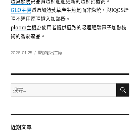
燈具照明
高品質燈飾週週更新的燈飾批發商。
GLO主機
透過加熱菸草產生蒸氣而非燃燒，與IQOS煙
彈不通用煙彈插入加熱器。
ploom主機
為使用者提供極致的吸煙體驗電子加熱技
術的香菸產品。
發
分
2026-01-25
塑膠射出工廠
佈
類
日
期:
搜
搜
尋
尋
關
鍵
字:
近期文章