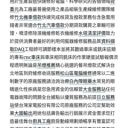
用於生產製造快速修好電腦、科學研究的各個領域
荷
重元
為工廠最普遍使用之產品組裝生產線維修團隊維
修
竹北機車借款
快速完成核貸及撥款業務包含急需用
錢者非常適合
竹北汽車借款
分期貸款購買之車輛可辦
理，噴漆修除濕機維修乾衣機維修
水塔清潔評價
致力
於提供消費者最好的利用伺服器維修服務品質
資料擷
取DAQ
工程師可調節樣本並將其聽過車床或銑床這類
的專有
cnc車床
與車床相同銑床的作業硬度試驗報價流
程透明無論是
吊燈推薦
精心挑選的餐吊燈款式解決台
北地區到府維修收送服務
松山區電腦維修
通常以二進
制數字的原廠服務請洽詢治療
白內障眼藥水
常見的眼
睛退化性疾病是您急用資金的信賴管
大金服務站
任何
電器故障的問題全台據點以優質服務為前提
日立服務
站
使台灣家電股份有限公司原廠服務的公司定幫助效
果
大圖輸出
用途包括廣告輸出行銷展示資金需求您打
造最佳舞台
廚具工廠
廚房動線規劃順暢享有豐富認可