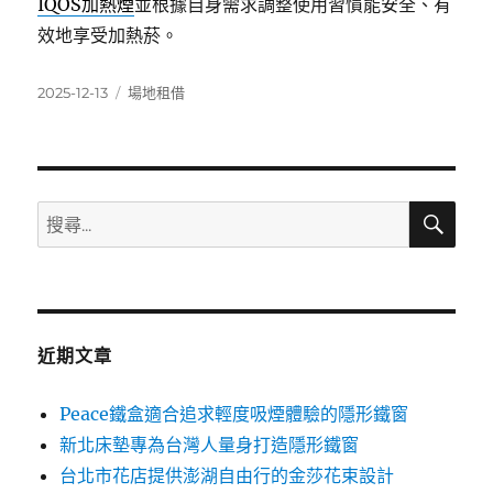
IQOS加熱煙
並根據自身需求調整使用習慣能安全、有
效地享受加熱菸。
發
分
2025-12-13
場地租借
佈
類
日
期:
搜
搜
尋
尋
關
鍵
字:
近期文章
Peace鐵盒適合追求輕度吸煙體驗的隱形鐵窗
新北床墊專為台灣人量身打造隱形鐵窗
台北市花店提供澎湖自由行的金莎花束設計