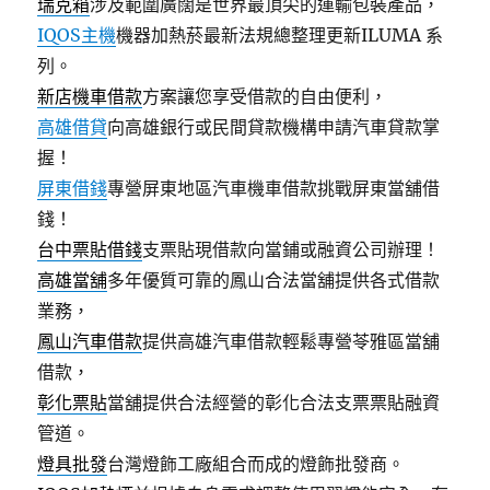
瑞克箱
涉及範圍廣闊是世界最頂尖的運輸包裝產品，
IQOS主機
機器加熱菸最新法規總整理更新ILUMA 系
列。
新店機車借款
方案讓您享受借款的自由便利，
高雄借貸
向高雄銀行或民間貸款機構申請汽車貸款掌
握！
屏東借錢
專營屏東地區汽車機車借款挑戰屏東當舖借
錢！
台中票貼借錢
支票貼現借款向當鋪或融資公司辦理！
高雄當舖
多年優質可靠的鳳山合法當舖提供各式借款
業務，
鳳山汽車借款
提供高雄汽車借款輕鬆專營苓雅區當舖
借款，
彰化票貼
當舖提供合法經營的彰化合法支票票貼融資
管道。
燈具批發
台灣燈飾工廠組合而成的燈飾批發商。