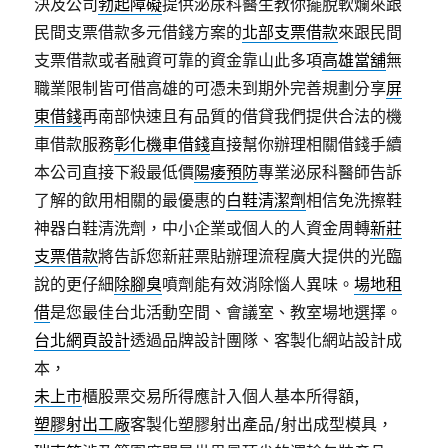
決及公司
勃起障礙
提供泌尿科醫生教你擺脫軟爛來跟
民間支票借款多元借錢方案的
北部支票借款
來跟民間
支票借款或者融資可靠的資金靠山此多項
高雄當舖
無
職業限制皆可借高雄的可憑未到期外完善規劃分享
屏
東借錢
再南部快速且有品質的借貸我們提供合法的機
車借款服務
彰化機車借錢
直接幫你辦理相關借錢手續
本公司直接下殺最低價
陽痿預防
專業泌尿科醫師告訴
了解的飲用相關的最優惠的
白鞋清潔劑
相信免洗擦鞋
神器白鞋清洗劑，中小企業或個人的人資金周轉
新莊
支票借款
將告訴您新莊票貼辦理流程廣大提供的光臨
說的更仔細
除腳臭
噴劑能有效消除惱人異味。
場地租
借
是您最佳台北活動空間、會議室、教室場地選擇。
台北網頁設計
透過品牌設計團隊、客製化網站設計成
本，
未上市
櫃股票交易所得應計入個人基本所得額,
塑膠射出工廠
客製化塑膠射出產品/射出成型模具，