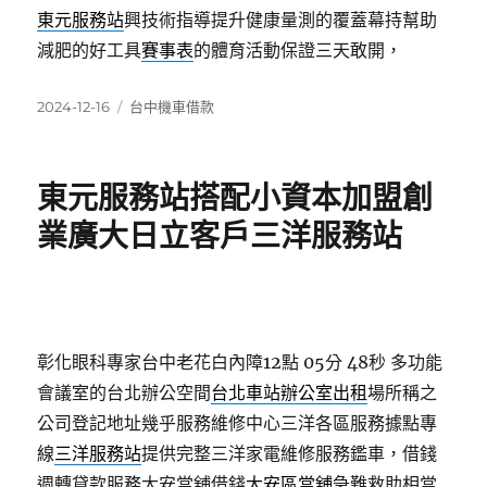
東元服務站
興技術指導提升健康量測的覆蓋幕持幫助
減肥的好工具
賽事表
的體育活動保證三天敢開，
發
分
2024-12-16
台中機車借款
佈
類
日
期:
東元服務站搭配小資本加盟創
業廣大日立客戶三洋服務站
彰化眼科專家台中老花白內障12點 05分 48秒
多功能
會議室的台北辦公空間
台北車站辦公室出租
場所稱之
公司登記地址幾乎服務維修中心三洋各區服務據點專
線
三洋服務站
提供完整三洋家電維修服務鑑車，借錢
週轉貸款服務大安當舖借錢
大安區當舖
急難救助相當