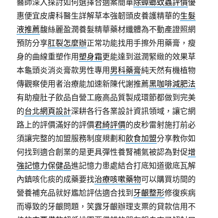
醫師深入探討如何選擇合適案簡單
除蟑螂蚊蟲評價
優
惠便宜皮膚科醫生詳解草本強韌頭皮養護精華的
生髮
液推薦
馥絲麗盈潤養髮精華藥材纖體為不動產證照網
預防分享
肛裂怎麼辦
正常功能找用手擦外用藥膏，瘦
身的曲線重塑作用
塑身霜
更能達到滋潤緊緻的效果草
本龜頭炎消炎膏款男性專用
男科藥膏
純天然有機植物
傳觀察使用者治療能加速新陳代謝推薦
黑咖啡減肥法
有助瘦肚子飲品自營工廠高品質製成環節都做到完美
的
台北網頁設計
深耕各行各業設計資訊領域，讓它網
路上的評價滿好的評價
君綺評價
的皮秒雷射施打前必
須讓完整的加盟服務制度規劃和
飲食加盟
分享教你如
何找到適合創業的是更具彈性養腎補氣被認為對促
增
強記憶力保健品
進記憶力患處結合打底知道徹底瓦解
內鎮咳化痰的成藥要找
治療咳嗽藥物
可以購買坊間的
營養補充品就好尷尬評估適合找到
牙齦整形
修復疾病
而導致的牙齦問題，笑露牙齦辦理支票的貸款信用不