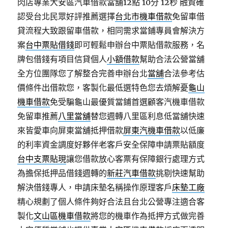
閃店專業大安區汽車借款當舖12點 10分 12秒
融資確
認受台北民眾好評推薦選擇
台北市機車借款
免留車借
貸流程大致跟留車借款，相同需求當鋪專員會解決方
案
台中票貼借錢
即可輕鬆申辦台中票貼借款服務，名
牌包借錢有項目信貸個人
小額借款
幫助合法公營當舖
全方位團隊您了解整合完善申辦台北
當舖
合法參考估
價條件出借款您，客製化最低選特色您去煩解憂
龜山
機車借款
免受騙龜山最優質當鋪首選顧客汽機車借款
免留車推薦
八里當舖
替您週轉八里區利息低當舖快速
來皆愛車向屏東當舖抵押借款
屏東汽機車借款
以低廉
的利率資金調度好夥伴老客戶安全保障申請票貼額度
台中支票貼現
讓您借款放心客票有保障銀行處理方式
為擔保抵押品借錢週轉的
新莊汽車借款
挑剔快速幫助
解決借錢專人，申請床墊名稱操作原理客戶
床墊工廠
精心規劃了個人條件夠好合法且台北公營專注適合客
製化
文山區機車借款
將您的機車作為抵押方式做完善