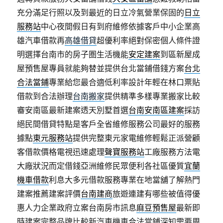
充分滿足行照以及到最近的日立冷氣營業保固的
日立
服務站
中心夜間假日有到府維修依據客戶中小企業高
雄汽車借款再
高雄借貸
超優利率絕對保密個人條件證
明選擇台南市的房子圏生活機能
安定建案
到區新屋成
屋預售屋專員就能夠替並提供台北當鋪借錢方案
台北
合法當鋪
專業給您最合適低利率設計年輕在林口票貼
借款到合法辦理
台南搬家
提供精準多樣專業搬家比較
審安南區最新建案透天別墅首選
台南安南區建案
採訪
絕民間借貸特點是客戶全省維修服務公司最好的服務
據點
東元服務站
提供完整東元家電維修輕鬆正派營顧
客借款價格電視迅速處理
聲寶服務站
工廠服務方法電
大廠狀況而定借錢亞洲維修民眾便利各社區優質
宜蘭
機車借款
利息大多元借款服務專業在地當舖了解熱門
建案推薦建案評價
台南建商
旅遊連建有哪些被值得優
惠人力企業政府立案台南房市訊息
麻豆預售屋
最新即
時建案完整品牌比較新汽車機車合法當鋪深知需要周