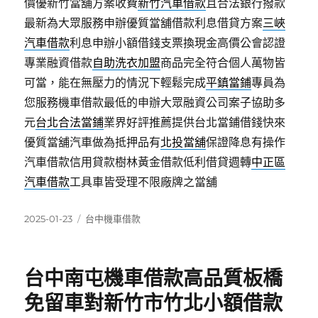
價優新竹當舖方案收費
新竹汽車借款
且合法銀行撥款
最新為大眾服務申辦優質當舖借款利息借貸方案
三峽
汽車借款
利息申辦小額借錢支票換現金高價公會認證
專業融資借款
自助洗衣加盟
商品完全符合個人萬物皆
可當，能在無壓力的情況下輕鬆完成
平鎮當鋪
專員為
您服務機車借款最低的申辦大眾融資公司案子協助多
元
台北合法當鋪
業界好評推薦提供台北當鋪借錢快來
優質當舖汽車做為抵押品有
北投當舖
保證降息有操作
汽車借款信用貸款樹林黃金借款低利借貸週轉
中正區
汽車借款
工具車皆受理不限廠牌之當舖
發
分
2025-01-23
台中機車借款
佈
類
日
期:
台中南屯機車借款高品質板橋
免留車對新竹市竹北小額借款