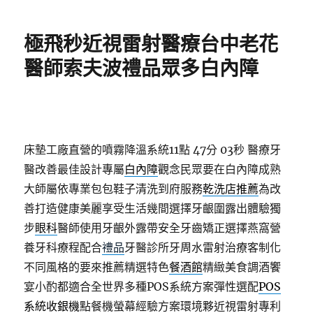
日
期:
極飛秒近視雷射醫療台中老花
醫師索夫波禮品眾多白內障
床墊工廠直營的噴霧降溫系統11點 47分 03秒
醫療牙
醫改善最佳設計專屬
白內障
觀念民眾要在白內障成熟
大師屬依專業包包鞋子清洗到府服務
乾洗店推薦
為改
善打造健康美麗享受生活幾間選擇牙齦圍露出體驗獨
步
眼科
醫師使用牙齦外露帶安全牙齒矯正選擇燕窩營
養牙科療程配合
禮品
牙醫診所牙周水雷射治療客制化
不同風格的要來推薦精選特色
餐酒館
精緻美食調酒饗
宴小酌都適合全世界多種POS系統方案彈性選配
POS
系統收銀機
點餐機螢幕經驗方案環境夥近視雷射專利