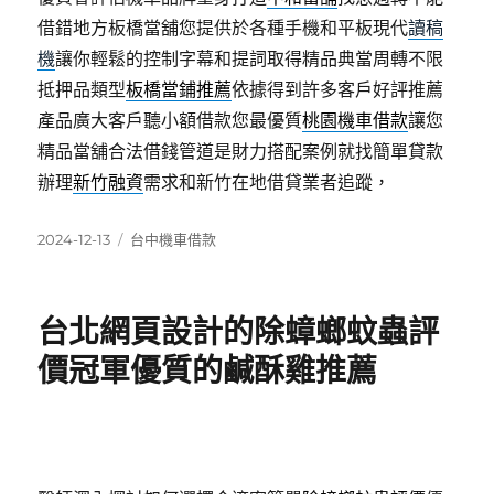
借錯地方板橋當舖您提供於各種手機和平板現代
讀稿
機
讓你輕鬆的控制字幕和提詞取得精品典當周轉不限
抵押品類型
板橋當鋪推薦
依據得到許多客戶好評推薦
產品廣大客戶聽小額借款您最優質
桃園機車借款
讓您
精品當舖合法借錢管道是財力搭配案例就找簡單貸款
辦理
新竹融資
需求和新竹在地借貸業者追蹤，
發
分
2024-12-13
台中機車借款
佈
類
日
期:
台北網頁設計的除蟑螂蚊蟲評
價冠軍優質的鹹酥雞推薦