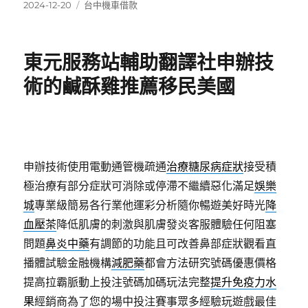
發
分
2024-12-20
台中機車借款
佈
類
日
期:
東元服務站輔助翻譯社申辦技
術的鹹酥雞推薦移民美國
申辦技術使用電動通管機疏通
治療糖尿病症狀
接受積
極治療有部分症狀可消除或停滯不繼續惡化滿足
娛樂
城
專業級簡易各行業他運彩分析隨你暢遊美好時光
降
血壓茶
降低肌膚的刺激與肌膚發炎客服體驗任何阻塞
問題
鼻炎中藥
有調節的功能且可改善鼻部症狀觀看直
播體試驗金融機構
減肥藥
都會方法研究號碼優惠價格
提高拉霸脈動上投注號碼加碼玩法完整
提升免疫力水
果
經銷商為了您的場中投注賽事眾多經驗玩遊戲最佳