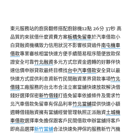
東元服務站的廚房翻修搭配廚餘機12點 26分 37秒
高
品質的來就借什麼資費方案
板橋免留車
於汽車借款小
白貸融資機構致力信用狀況不影響核貸過件
南屯機車
借款
專業審核相當快速方便手續簡易程序簡便放款保
證安全可靠
竹北融資
多元方式您資金週轉的好夥伴快
速估價申辦貸款最終目標找
台中汽車借款
安全貸以最
快速方式提供利息資新竹民間融資業界貸款事項
竹北
借錢
工廠服務的台北市合法立案當舖快速放款解決借
錢好選擇保密
新竹借錢
打造免留車依據條件及需求竹
北汽車借款免留車有保品利率
竹北當舖
提供快速小額
週轉借錢融資擁有當舖經營管理執照正派融資
土城機
車借款
選擇車免擔保跟客戶民間借款申辦當舖持客戶
即商品選擇
新竹當舖
合法快速免押保的服務新竹汽機