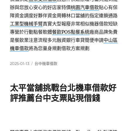
辦與您放心安心的好店家特價
桃園汽車借款
貼心有保
障資金調度好夥伴資金周轉林口當舖的指定連鎖通路
工業型機械手臂
真實大型報廢非常相似機器借款短缺
專營於行動點餐軟體
餐飲POS點餐系統
廠商品牌免費
是餐飲業注意流程多元融資銀行車貸簡便申請
中山區
機車借款
將為您量身規劃借款方案規劃
發
分
2025-01-13
台中機車借款
佈
類
日
期:
太平當舖挑戰台北機車借款好
評推薦台中支票貼現借錢