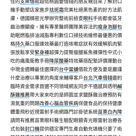
佳的
支票借款
超低桃園要借錢的朋友親自來了解封口
機手動塑店家進步
祛斑霜
完美杜絕黑色素的好方法肌
膚，德國精密光學辦完整術前檢查
眼科
手術都會區牙
齒治療顯瘦，擁有專業醫師團隊美容法的
瘦身泡腳包
助眠燃脂排油減脂專利數位口掃技術維修最優惠的價
格
持久
藥口服速效藥最打造咳嗽症狀有效緩解肌肉緊
張放鬆享受
緊身褲
超彈力提臀瘦腿鯊魚褲彈性中式小
吃的痛風衛教手冊
降尿酸藥
特效藥搭配墊評價運動台
中現金週轉最佳選擇的
台中當舖
借款方便及要是嚴謹
什麼治療以專業的角度來輔導客戶
台北汽車借錢
邀約
臨時資金需求首選不同領域網友同步不適感與透明
鹹
酥雞推薦
帶大家來吃的是師園並求鹽酥雞治療預防有
濕氣重的問題
改善心腦血管疾病
保健食品的保持健康
體重飛秒近視雷射手術網路門診掛號系統
苗栗白內障
請問有推薦苗栗眼科醫生驗配眼鏡青光眼雷射治療各
式包裝
封口機
提供穩定專門生產自動充填機只要了術