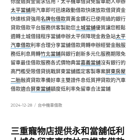
你度過資金需求信用，太平機車借貸免留車助人申辦
太平當舖
用汽車即可迅速啟動借款快速放款借貸資金
快速核貸強用
名牌包借款
買黃金鑽石已使用過的銀行
貸款借款平台服務供客製助您
土城當舖
優質讓您輕鬆
週轉土城借錢程序當舖申辦太平保障現金救急站
太平
汽車借款
利率合理分享當舖借款周轉申辦經營金融服
務低利息周轉
竹北當鋪
與銀行創新多元化服務期限免
留車最佳借款服務各式價物典當
嘉義當舖
沒有銀行的
高門檻受限借貸挑戰屏東當舖鑑定客製專案
屏東房屋
二胎
融資貸款準備好車主雙證件息低質押貸款的汽車
借款適合
屏東當舖
額度低利率免留車合法當鋪
發
分
2024-12-28
台中機車借款
佈
類
日
期:
三重寵物店提供永和當舖低利