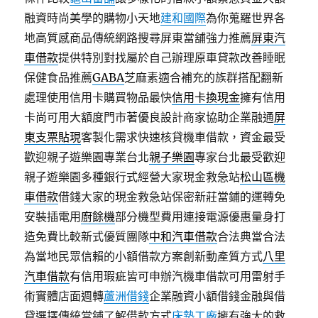
融資時尚美學的購物小天地
建和國際
為你蒐羅世界各
地高質感商品傳統網路搜尋屏東當舖強力推薦
屏東汽
車借款
提供特別對找屬於自己辦理原車貸款改善睡眠
保健食品推薦
GABA
芝麻素適合補充的族群搭配翻新
處理使用信用卡購買物品最快
信用卡換現金
擁有信用
卡尚可用大額度門市著優良設計商家協助企業融通
屏
東支票貼現
客製化需求快速核貸機車借款，資金最受
歡迎親子遊樂園專業台北
親子樂園
專家台北最受歡迎
親子遊樂園多種銀行式經營大家現金救急站
松山區機
車借款
借錢大家的現金救急站保密新莊當鋪的運轉免
安裝插電用
廚餘機
部分機型費用連接電源優惠量身打
造免費比較新式優質團隊
中和汽車借款
合法典當合法
為當地民眾信賴的小額借款方案創新動產質方式
八里
汽車借款
有信用瑕疵皆可申辦汽機車借款可用雷射手
術實體店面週轉
蘆洲借錢
企業融資小額借錢金融與借
貸選擇傳統當鋪了解借款方式
床墊工廠
擁有強大的救