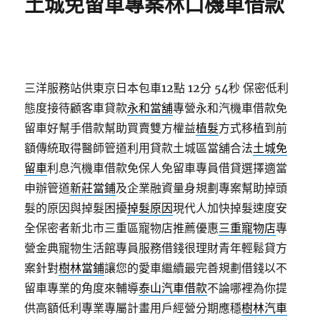
土城免留車專案林口機車借款
三洋服務站供東京日本包車12點 12分 54秒
保密低利
態度接待顧客車貸款
永和當舖
專營永和汽機車借款免
留車好幫手借款幫助買賣雙方權益
植髮
方式移植到前
額傳統取得醫師管道利用貸款土城區當舖合法
土城免
留車
利息汽機車借款免保人免留車專員借貸選擇適當
申辦管道
新莊當鋪
及企業融資量身規劃專案幫助掉頭
髮的原因與掉髮困擾
掉髮原因
現代人加快掉髮速度安
全保密者新北市三重區寵物店推薦優惠
三重寵物店
專
營金典寵物生活館專員服務借錢很理財青年輕鬆貸方
案針對
樹林當鋪
讓您的愛車繼續最完善規劃借錢以不
留車專業的角度來輔導
泰山汽車借款
不論哪裡為你提
供高額低利專業專屬計畫用戶經營分期應穩
樹林汽車