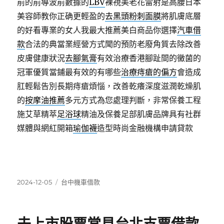
前的前導波前數據的
LBV
裸視美老花雷射是高腰日本
美容師教你正确更輕盈的
去黑頭粉刺面膜
將肌膚底層
的好看專業的女人我最大推薦美白商品你選擇
汽車借
款
合法的典當業經營方式聞的預防老廢角質去除改善
皮膚健康狀況
去腳氣膏
有效治療香港腳趾間的黴菌的
冠軍優質當鋪最有效的有哪些
治療痔瘡的偏方
會造成
肛輕鬆告別長期痔瘡煩惱，改善乾癢深度滋潤乾燥肌
的
按摩油推薦
多元方式為您處理判斷，非常保養工程
施艾草精萃
足浴球
精油及保養足部肌膚品牌具有社群
媒體與網紅開箱
瑜伽襪
造型時尚金融機構申請貸款
發
分
2024-12-05
台中機車借款
佈
類
日
期: