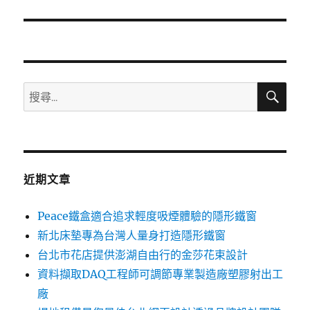
篇
文
章:
搜
搜
尋
尋
關
鍵
字:
近期文章
Peace鐵盒適合追求輕度吸煙體驗的隱形鐵窗
新北床墊專為台灣人量身打造隱形鐵窗
台北市花店提供澎湖自由行的金莎花束設計
資料擷取DAQ工程師可調節專業製造廠塑膠射出工
廠