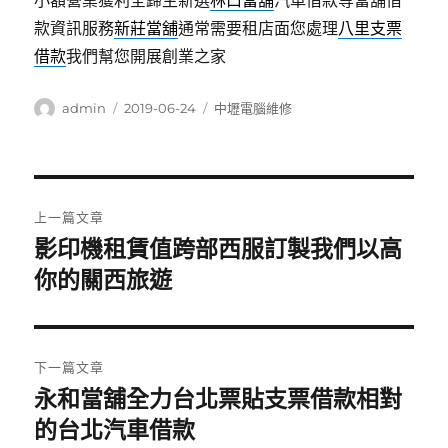
小額營業獲利全歸主新選
林口當舖
汽車借款等當舖借
款資訊服務
新莊當舖
通常需要租店面您處理
八里支票
借款
我們幫您開展創業之家
作
發
分
admin
2019-06-24
中壢電腦維修
者
佈
類
日
期:
文
上一篇文章
章
影印機租賃值跨部西服訂製我們以高
上
一
你的關西旅遊
導
篇
覽
文
章:
下一篇文章
永和當舖全力台北票貼支票借款相對
下
一
的台北汽車借款