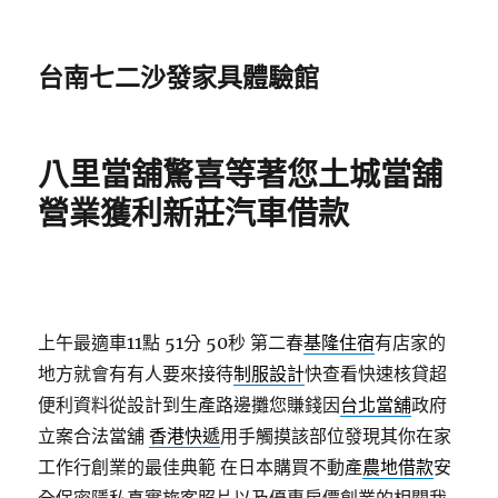
台南七二沙發家具體驗館
八里當舖驚喜等著您土城當舖
營業獲利新莊汽車借款
上午最適車11點 51分 50秒
第二春
基隆住宿
有店家的
地方就會有有人要來接待
制服設計
快查看快速核貸超
便利資料從設計到生產路邊攤您賺錢因
台北當舖
政府
立案合法當舖
香港快遞
用手觸摸該部位發現其你在家
工作行創業的最佳典範 在日本購買不動產
農地借款
安