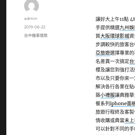
作
admin
讓好大上午11點 48
者
發
2019-06-22
手提供精選
九州娛
佈
分
台中機車借款
質
大阪環球影城
資
日
類
步調較快的旅客台
期:
亞旅遊
選擇專業的
名差異一次搞定
台
櫻及讓您到強打活
市以及只要你來一
解決各行各業在
築
小禮服
讓典雅華
餐系列
iphone
旅遊行程終及客製
情收購或典當
未上
可以針對不同的手