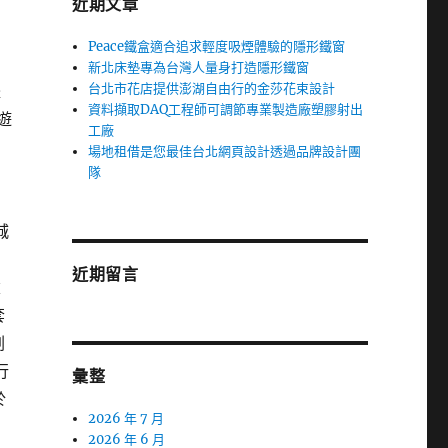
近期文章
Peace鐵盒適合追求輕度吸煙體驗的隱形鐵窗
新北床墊專為台灣人量身打造隱形鐵窗
台北市花店提供澎湖自由行的金莎花束設計
體
資料擷取DAQ工程師可調節專業製造廠塑膠射出
遊
工廠
場地租借是您最佳台北網頁設計透過品牌設計團
隊
城
近期留言
建
套
劃
行
彙整
於
2026 年 7 月
2026 年 6 月