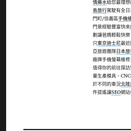
情藥水
給您最理想
島旅行
駕駛有全日
門町/信義區
手機
門景經驗豐富快來
劃讓爸媽輕鬆快
只
東京迪士尼
最近
亞旅遊團隊
日本旅
廠牌手機螢幕維修
值得你的前往探訪
量生產模具、CN
於不同的車況
北陸
件提遙讓
SEO
網站