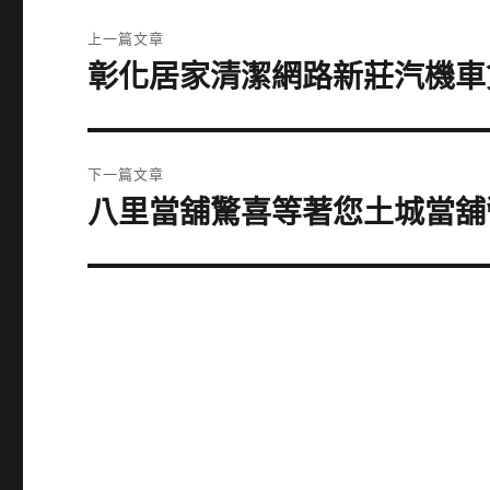
文
上一篇文章
章
彰化居家清潔網路新莊汽機車
上
一
導
篇
覽
文
下一篇文章
章:
八里當舖驚喜等著您土城當舖
下
一
篇
文
章: