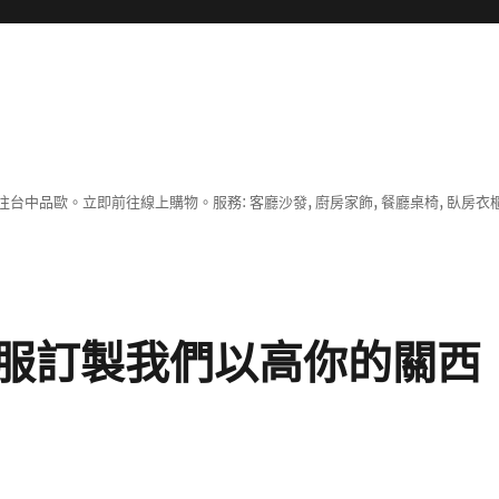
中品歐。立即前往線上購物。服務: 客廳沙發, 廚房家飾, 餐廳桌椅, 臥房衣
服訂製我們以高你的關西