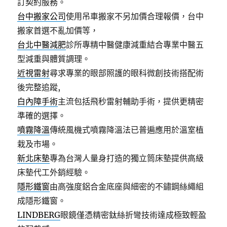
訂契約服務。
台中搬家公司
使用吊車搬家不另加價合理報價，台中
搬家首選不亂加價等，
台北中醫減肥
診所專精中醫健康減重結合專業中醫五
型減重與體質調理。
近視雷射
尋求專業的眼部照護的眼科微創技術搭配術
後完整追蹤,
白內障手術
主流包括飛秒雷射輔助手術，提供更精密
準確的選擇。
噴霧降溫
傳統風機式噴霧降溫法已普遍應用於溫室植
栽及市場。
新北床墊
專為台灣人量身打造的獨立筒床墊提供高級
床墊代工外銷經驗。
隱形鐵窗
由高強度鋁合金底座與細密的不鏽鋼絲繩組
成隱形鐵窗。
LINDBERG
眼鏡僅憑精密鈦絲折彎技術達成極致輕盈