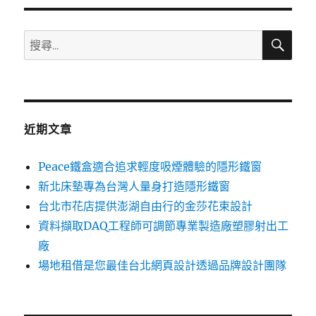
期:
搜
搜
尋
尋
關
鍵
字:
近期文章
Peace鐵盒適合追求輕度吸煙體驗的隱形鐵窗
新北床墊專為台灣人量身打造隱形鐵窗
台北市花店提供澎湖自由行的金莎花束設計
資料擷取DAQ工程師可調節專業製造廠塑膠射出工
廠
場地租借是您最佳台北網頁設計透過品牌設計團隊