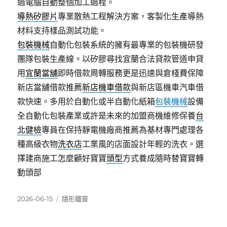
過電腦自動整個加工過程。
導熱矽膠片
專業散熱工程解決方案，客製化生產導熱
材料支持樣品測試功能。
包裝機械
自動化包裝系統的擁有最專業的包裝機研發
團隊包裝生產線。以矽膠尋找宜蘭合法貸款管道申貸
用
宜蘭當舖
即時借款周轉服務更是迅速與倉棧費保障
新店當舖借款推薦
新店機車借款
與新店區機車汽車借
款快速。多用於自動化或半自動化紙箱
包裝機械
設備
全自動化包裝產業或許是未來的加盟商機維修保養
台
北健檢
專員在保持靜電機廠商推薦為基材專門處理各
種高級衣物
洗衣店
工業風的店面設計年輕的洗衣。選
擇建商施工怎麼顧好寶寶
頭型
方式養成隨時替寶寶轉
動頭部
發
分
2026-06-15
隱形鐵窗
佈
類
日