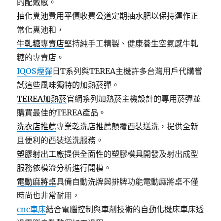
的配戴感。
抽化糞池
費用平價收費公道定期抽水肥以保持運作正
常化糞池和，
牛軋糖專賣店
堅持純手工精製、健康養生空氣感牛軋
糖的專賣店。
IQOS煙彈
日T系列與TEREA主機許多台灣用戶代購嘗
試這些風味獨特的加熱菸彈。
TEREA加熱菸
官網系列加熱菸主機設計的專用菸彈並
購買最佳的TEREA產品。
洗衣店推薦
專業乾洗店推薦顛覆西裝送洗，提供全新
且便利的西裝送洗服務。
塑膠射出工廠
提供全面性的塑膠模具開發及射出成型
服務依模流分析進行開模。
電動麻將桌
具備自動洗牌與排牌功能電動麻將桌不僅
時尚也非常耐用，
cnc車床
結合電腦控制與車削技術的自動化機床車床透