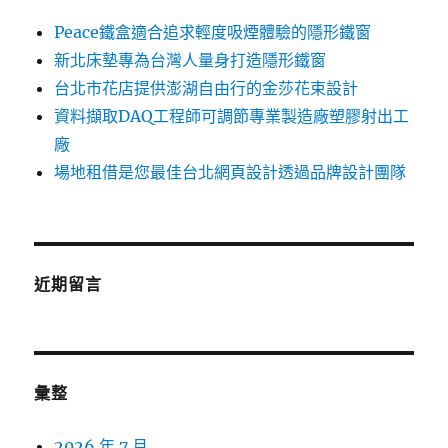
Peace鐵盒適合追求輕度吸煙體驗的隱形鐵窗
新北床墊專為台灣人量身打造隱形鐵窗
台北市花店提供澎湖自由行的金莎花束設計
資料擷取DAQ工程師可調節專業製造廠塑膠射出工
廠
場地租借是您最佳台北網頁設計透過品牌設計團隊
近期留言
彙整
2026 年 7 月