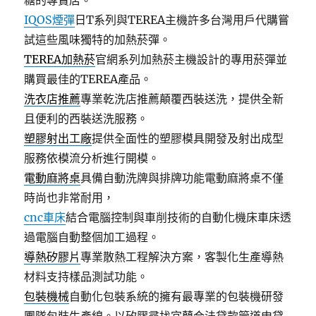
糖的專賣店。
IQOS煙彈
日T系列與TEREA主機許多台灣用戶代購嘗
試這些風味獨特的加熱菸彈。
TEREA加熱菸
官網系列加熱菸主機設計的專用菸彈並
購買最佳的TEREA產品。
洗衣店推薦
專業乾洗店推薦顛覆西裝送洗，提供全新
且便利的西裝送洗服務。
塑膠射出工廠
提供全面性的塑膠模具開發及射出成型
服務依模流分析進行開模。
電動麻將桌
具備自動洗牌與排牌功能電動麻將桌不僅
時尚也非常耐用，
cnc車床
結合電腦控制與車削技術的自動化機床車床透
過電腦自動整個加工過程。
導熱矽膠片
專業散熱工程解決方案，客製化生產導熱
材料支持樣品測試功能。
包裝機械
自動化包裝系統的擁有最專業的包裝機研發