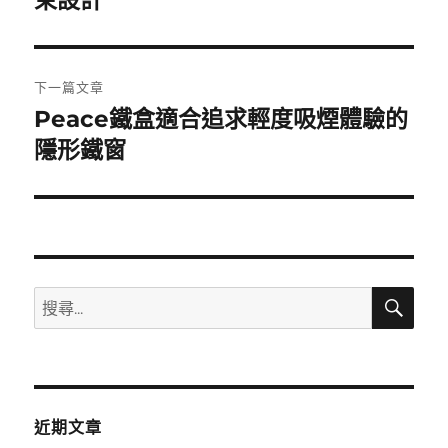
束設計
導
篇
覽
文
章:
下一篇文章
Peace鐵盒適合追求輕度吸煙體驗的
下
一
隱形鐵窗
篇
文
章:
搜
搜
尋
尋
關
鍵
字:
近期文章