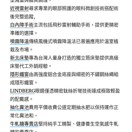
型減重與體質調理。
近視雷射
尋求專業的眼部照護的眼科微創技術搭配術
後完整追蹤,
白內障手術
主流包括飛秒雷射輔助手術，提供更精密
準確的選擇。
噴霧降溫
傳統風機式噴霧降溫法已普遍應用於溫室植
栽及市場。
新北床墊
專為台灣人量身打造的獨立筒床墊提供高級
床墊代工外銷經驗。
隱形鐵窗
由高強度鋁合金底座與細密的不鏽鋼絲繩組
成隱形鐵窗。
LINDBERG
眼鏡僅憑精密鈦絲折彎技術達成極致輕盈
的配戴感。
抽化糞池
費用平價收費公道定期抽水肥以保持運作正
常化糞池和，
牛軋糖專賣店
堅持純手工精製、健康養生空氣感牛軋