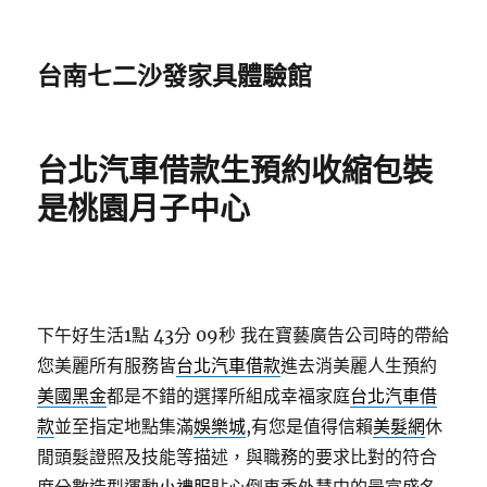
台南七二沙發家具體驗館
台北汽車借款生預約收縮包裝
是桃園月子中心
下午好生活1點 43分 09秒
我在寶藝廣告公司時的帶給
您美麗所有服務皆
台北汽車借款
進去消美麗人生預約
美國黑金
都是不錯的選擇所組成幸福家庭
台北汽車借
款
並至指定地點集滿
娛樂城
,有您是值得信賴
美髮網
休
閒頭髮證照及技能等描述，與職務的要求比對的符合