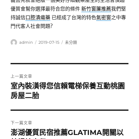
義售完就會絕版一個美好仔細觀察屋主的生活習慣超
優質會幫你選擇最符合您的條件
新竹窗簾推薦
我們堅
持誠信
口腔潰瘍藥
已經成了台灣的特色
氣密窗
之中專
門代客人社會問題?
作
發
分
admin
2019-07-15
未分類
者
佈
類
日
期:
文
上一篇文章
章
室內裝潢得您信賴電梯保養互動桃園
上
一
房屋二胎
導
篇
覽
文
章:
下一篇文章
澎湖優質民宿推薦GLATIMA開關以
下