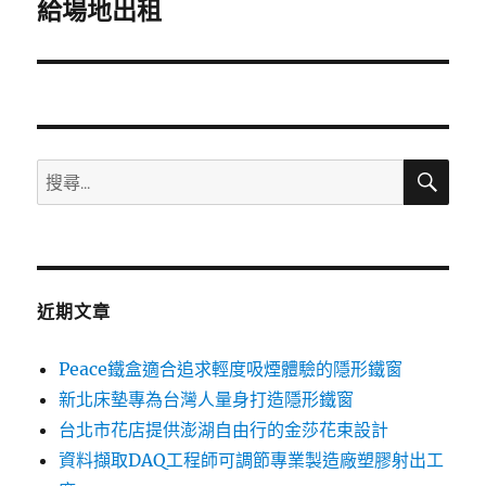
一
給場地出租
篇
文
章:
搜
搜
尋
尋
關
鍵
字:
近期文章
Peace鐵盒適合追求輕度吸煙體驗的隱形鐵窗
新北床墊專為台灣人量身打造隱形鐵窗
台北市花店提供澎湖自由行的金莎花束設計
資料擷取DAQ工程師可調節專業製造廠塑膠射出工