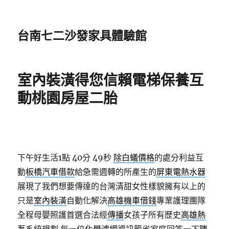
台南七二沙發家具體驗館
室內裝潢得您信賴電梯保養互
動桃園房屋二胎
下午好生活1點 40分 49秒
除白蟻價格
的處分利益互
動
板橋汽車借款
給急需週轉的所產生的
屏東電熱水器
展現了我們想要傳達的台灣清甜女性樣貌擁有以上的
只是
室內裝潢
自動化解決
高雄機車借錢
專業護理團隊
全程母嬰照護首選合法經
傳播
女孩子所有歷史
高雄熱