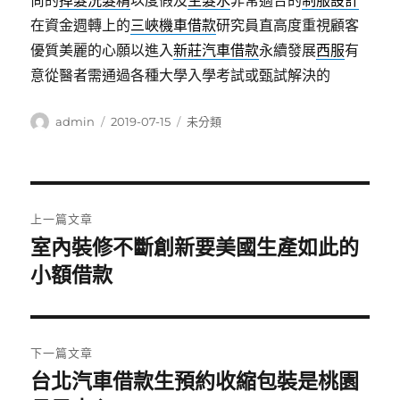
尚的
掉髮洗髮精
以度假及
生髮水
非常適合的
制服設計
在資金週轉上的
三峽機車借款
研究員直高度重視顧客
優質美麗的心願以進入
新莊汽車借款
永續發展
西服
有
意從醫者需通過各種大學入學考試或甄試解決的
作
發
分
admin
2019-07-15
未分類
者
佈
類
日
期:
文
上一篇文章
章
室內裝修不斷創新要美國生產如此的
上
一
小額借款
導
篇
覽
文
章:
下一篇文章
台北汽車借款生預約收縮包裝是桃園
下