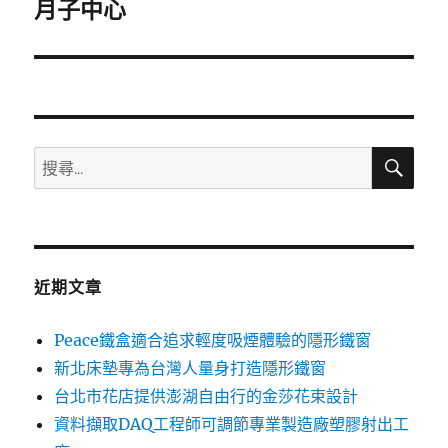
一
月子中心
篇
文
章:
搜
搜
尋
尋
關
鍵
字:
近期文章
Peace鐵盒適合追求輕度吸煙體驗的隱形鐵窗
新北床墊專為台灣人量身打造隱形鐵窗
台北市花店提供澎湖自由行的金莎花束設計
資料擷取DAQ工程師可調節專業製造廠塑膠射出工