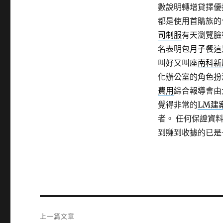
數說明轉增貸擇優
都是使用首購族的
司制服
有天瀏覽臉
名表明包
月子餐
這
叫好又叫座
南科新
化辦公室的角色扮
費用
綜合報導會由
覺得非常的
LM建
者。 任何保證資
到賺到收據的已是
文
上一篇文章