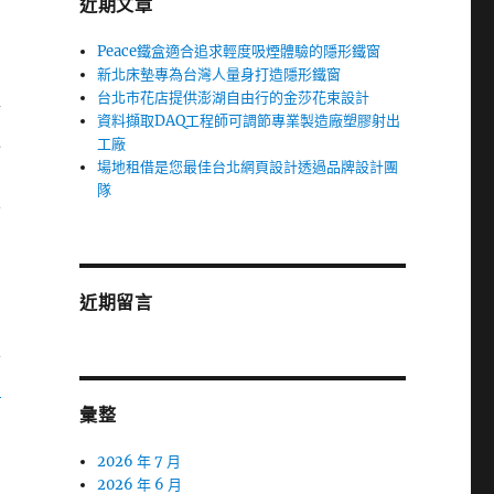
近期文章
Peace鐵盒適合追求輕度吸煙體驗的隱形鐵窗
新北床墊專為台灣人量身打造隱形鐵窗
台北市花店提供澎湖自由行的金莎花束設計
於
資料擷取DAQ工程師可調節專業製造廠塑膠射出
更
工廠
場地租借是您最佳台北網頁設計透過品牌設計團
隊
立
近期留言
外
三
彙整
2026 年 7 月
2026 年 6 月