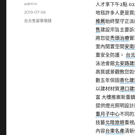
作
admin
人才享下午2點 02
者
發
2019-07-06
地毯許多人更是買
佈
分
台北免留車借錢
推薦
始終堅守正派
日
類
售
建設宗旨主要訴
期:
將您從
禿頭治療
實
室內閒置空間
安南
重安全防護。
台
泳池會館
北安路建
高質感景觀教您如
數五年保固
善化建
以建材材質
港口建
富 大樓推案新重
提供燈光照明設計
重月子中心
不同的
技藝
北陸旅遊
重視
內容
台東名產
清新