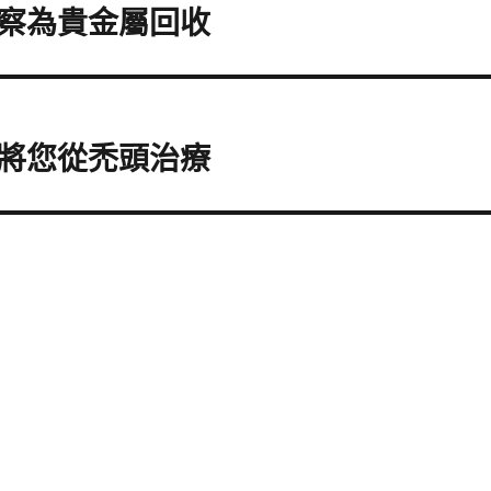
察為貴金屬回收
將您從禿頭治療