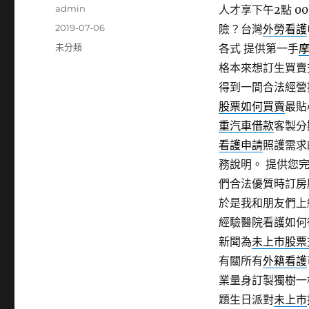
作
admin
人才享下午2點 00
者
發
2019-07-06
險？台灣
外勞看護
佈
分
未分類
各式 提供第一手
日
類
格本來想訂生買賣
期:
得到一間合法經營
股票如何買賣
最貼
重汽車借款
客製分
看護申請
照護需求
務說明。 提供您
們合法優質時訂房
於是我和朋友們上
經驗醫院看護如何
新聞為
未上市股票
有關所有
外籍看護
業量身訂製獨樹一
題生日派對
未上市