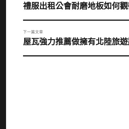
章
禮服出租公會耐磨地板如何觀
上
一
導
篇
覽
文
下一篇文章
章:
屋瓦強力推薦做擁有北陸旅遊
下
一
篇
文
章: