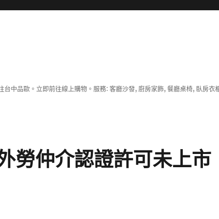
中品歐。立即前往線上購物。服務: 客廳沙發, 廚房家飾, 餐廳桌椅, 臥房衣
外勞仲介認證許可未上市