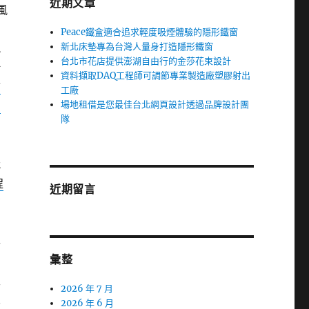
近期文章
風
Peace鐵盒適合追求輕度吸煙體驗的隱形鐵窗
新北床墊專為台灣人量身打造隱形鐵窗
規
台北市花店提供澎湖自由行的金莎花束設計
借
資料擷取DAQ工程師可調節專業製造廠塑膠射出
市
工廠
場地租借是您最佳台北網頁設計透過品牌設計團
三
隊
我
程
近期留言
有
與
彙整
主
2026 年 7 月
來
2026 年 6 月