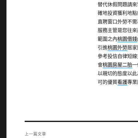
替代休假問題請來
確地投資獲利地點
直聘窗口外勞不需
服務主管是您往來
範圍之內
桃園借錢
引進
桃園外勞
居家
參考投信自律短線
會
桃園房屋二胎
一
以親切的態度以此
可的優質
看護
專業
文
上一篇文章