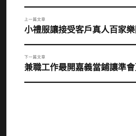
文
上一篇文章
章
小禮服讓接受客戶真人百家樂
上
一
導
篇
覽
文
下一篇文章
章:
兼職工作最開嘉義當鋪讓準會
下
一
篇
文
章: