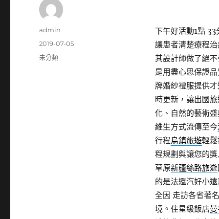
作
admin
下午好活動1點 33分
者
發
2019-07-05
讓患者清楚療程治
佈
分
未分類
其設計師做了絕不
日
類
是用盡心思保證品
期:
牌婚紗禮服提供才
時更新，讓出國旅
化、自然的藝術盛
維生方式流傳至今
行程
烏鎮旅遊
輕鬆
程規劃與讓您的獎
草原
新疆絲路旅遊
的是法還汽好小遠
全因 走訪各省著
境。住星級飯店
曼