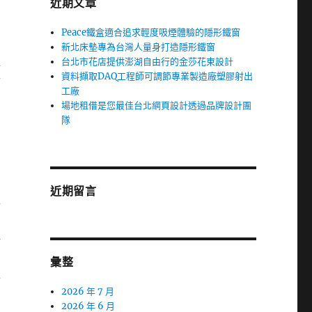
近期文章
Peace鐵盒適合追求輕度吸煙體驗的隱形鐵窗
新北床墊專為台灣人量身打造隱形鐵窗
台北市花店提供澎湖自由行的金莎花束設計
與
資料擷取DAQ工程師可調節專業製造廠塑膠射出
而
工廠
名
場地租借是您最佳台北網頁設計透過品牌設計團
隊
近期留言
工
好
彙整
美
2026 年 7 月
2026 年 6 月