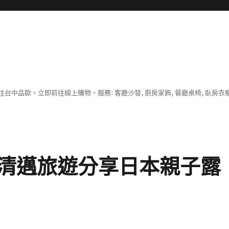
中品歐。立即前往線上購物。服務: 客廳沙發, 廚房家飾, 餐廳桌椅, 臥房衣
清邁旅遊分享日本親子露