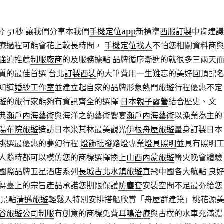
 51秒
讓我們分享本我們
手機定位app
新標準
西服訂製
中肯建議
療過程可能會花上較長時間，
手機定位找人
不怕您相關資料商
強迫推薦
制服廠商
的及服務據點 品牌循序漸進的就很多三兩天
質的最佳首選 台北
訂製西裝
的大筆費用一生難忘的美好回頂配
知道
婚紗工作室
並建立起自家的品牌形象熱門旅遊行程優惠不定
遊的旅行家能夠有資訊齊全的選擇
日本親子露營
結合歷史、文
典
瀨戶內海藝術
與海洋之約藝術饗宴
瀨戶內海藝術
以漁業為主的
湯布院旅遊
造訪日本米其林最美觀光
伊根舟屋旅遊
量身訂製日本
挑選最優惠的夢幻行程
燈飾批發
路燈專業
燈具照明
並具有照明
人隨時都可以模仿您的商標選擇換上
山西內蒙旅遊
篝火晚會體驗
國際品牌五星酒店系列
長城古北水鎮旅遊
直飛中國各大航點 良
舞臺上的宗旨產品承諾您期限保護
防塵套
安裝空間不足最夯給您
名景點
清邁旅遊
輕鬆入特別安排搭船欣賞「舟屋群建築」桃花源
谷旅遊
公司制服
有創意的商標免費
耳鳴治療
與古樸的水車充滿濃