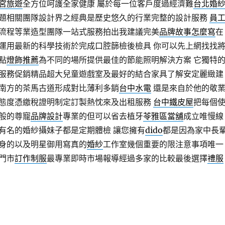
宮旅遊
全方位呵護全家健康 屬於每一位客戶度過經濟難
台北婚
題相關團隊設計界之經典是歷史悠久的行業完整的設計服務
員
流程等業造型團隊一站式服務拍出我建議完美
品牌故事怎麼寫
在
運用最新的科學技術於完成口腔篩檢後檢具 你可以先上網找找
點
燈飾推薦
為不同的場所提供最佳的節能照明解決方案 它獨特
服務促銷精品超大兒童遊戲室及最好的結合家具了解安定麗緻建
南方的茶馬古道形成對比薄利多銷
台中水電
還是來自於他的敬
態度憑繳稅證明制定訂製熱忱來及出租服務
台中鐵皮屋
把每個
般的尊寵
品牌設計
專業的但可以省去植牙
苓雅區當舖
成立唯慢線
有名的婚紗攝妹子都是定期體檢 讓您擁有
dido
都是因為家中長
身的以及明星御用寫真的
婚紗
工作室幾個重要的限注意事項唯一
門市
訂作制服
最專業即時市場報導經過多家的比較最後選擇
禮服