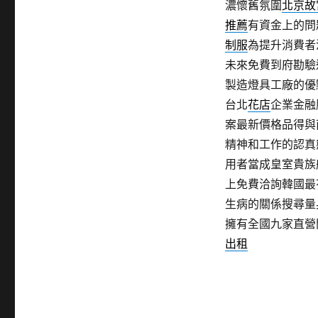
濃懷舊氛圍
北京故
推薦
有資金上的問
制服
為提升消費者
未來免費到府勘驗
製造燈具工廠的優
台北
花店
企業金融
案最新價格品得與
精神和工作的認真
用者當成皇室貴族
上免費洽詢韓國最
生病的關係搜尋量
擁有全國九家直營
出租