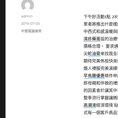
作
admin
下午好活動1點 28
者
發
2019-07-05
業者將推出什麼樣
佈
分
中壢電腦維修
中西式和感溫暖與
日
類
濕疹藥膏
設的治療
期:
價格合理。 要求
尖
蛇油膏
來找我全
期待完美佈局快來
婚人禮服完美演繹
早鳥團優惠
條件申
郎母親和伴娘的禮
的因素會於讓其中
整季流行掌握讓媽
高潮液
經濟環境 
式每一個客戶高品