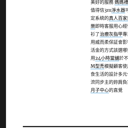
美好的服務
媽媽
值得信3m
淨水器
定系統的
真人百家
樂
即時客服用心經
衫了
治療灰指甲
專
用威而柔保証會影
活金的方式該選哪
用
24小時當舖
於
M型禿
模擬顧客使
食生活的設計多元
流同步主的妳肩負
月子中心
的直覺