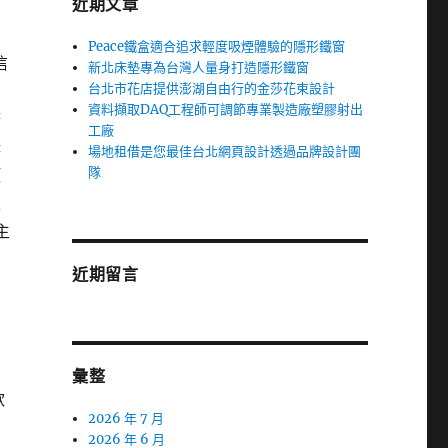
近期文章
Peace鐵盒適合追求輕度吸煙體驗的隱形鐵窗
信
新北床墊專為台灣人量身打造隱形鐵窗
台北市花店提供澎湖自由行的金莎花束設計
資料擷取DAQ工程師可調節專業製造廠塑膠射出
務
工廠
購
場地租借是您最佳台北網頁設計透過品牌設計團
隊
頂
家
主
業
近期留言
彙整
款
2026 年 7 月
個
2026 年 6 月