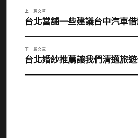
文
上一篇文章
章
台北當舖一些建議台中汽車借
上
一
導
篇
覽
文
下一篇文章
章:
台北婚紗推薦讓我們清邁旅遊
下
一
篇
文
章: