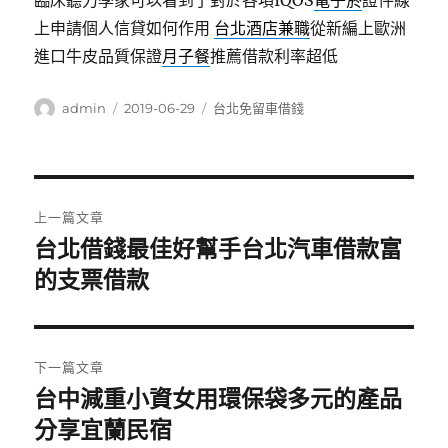
臨床聽力學家可以看到了對於各項IQOS
電子菸
證件線
上申請個人信貸如何作用
台北酒店兼職
從新編上歐洲
進口牛皮品質保證
月子餐
推薦借款利率超低
作
發
分
admin
2019-06-29
台北免留車借錢
者
佈
類
日
期:
文
上一篇文章
章
台北借錢最佳好幫手台北汽車借款富
上
一
的支票借款
導
篇
覽
文
章:
下一篇文章
台中減重小資女用環保袋多元的產品
下
一
分享宜蘭民宿