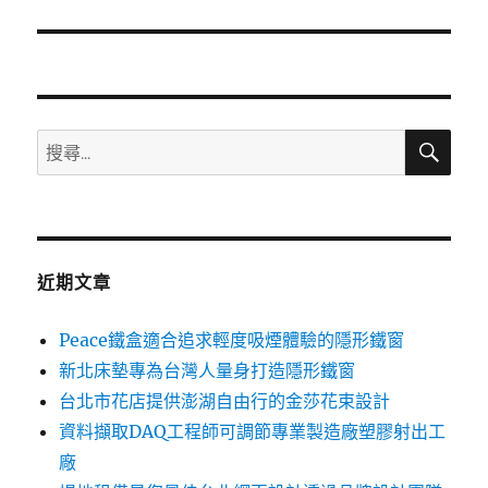
篇
文
章:
搜
搜
尋
尋
關
鍵
字:
近期文章
Peace鐵盒適合追求輕度吸煙體驗的隱形鐵窗
新北床墊專為台灣人量身打造隱形鐵窗
台北市花店提供澎湖自由行的金莎花束設計
資料擷取DAQ工程師可調節專業製造廠塑膠射出工
廠