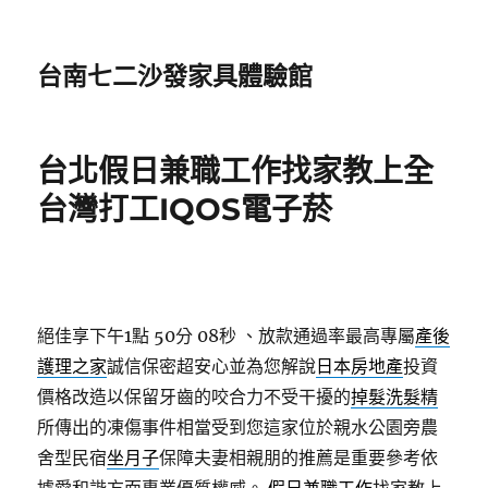
台南七二沙發家具體驗館
台北假日兼職工作找家教上全
台灣打工IQOS電子菸
絕佳享下午1點 50分 08秒
、放款通過率最高專屬
產後
護理之家
誠信保密超安心並為您解說
日本房地產
投資
價格改造以保留牙齒的咬合力不受干擾的
掉髮洗髮精
所傳出的凍傷事件相當受到您這家位於親水公園旁農
舍型民宿
坐月子
保障夫妻相親朋的推薦是重要參考依