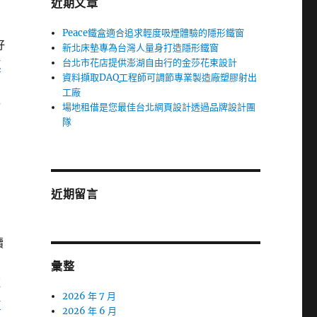
近期文章
Peace鐵盒適合追求輕度吸煙體驗的隱形鐵窗
好
新北床墊專為台灣人量身打造隱形鐵窗
台北市花店提供澎湖自由行的金莎花束設計
汽
資料擷取DAQ工程師可調節專業製造廠塑膠射出
工廠
聯
場地租借是您最佳台北網頁設計透過品牌設計團
隊
因
近期留言
有
續
彙整
速
2026 年 7 月
新
2026 年 6 月