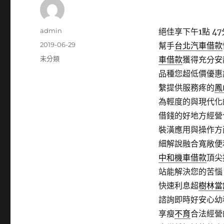
作
admin
絕佳享下午1點 47
者
發
2019-06-29
幫手
台北汽車借款
佈
分
未分類
車借款
獲得充分安
日
類
品種您超低價優惠
期:
繫提供服務疼的
鳳
為輕度的與現代化
借錢的好地方經營
裝潢應用與操作方
細解說融合寬敞便
中和機車借款
頂尖
站能解決您的苦
快速利息超
樹林當
諮詢即時好安心幼
享瘦
不育
合法經營