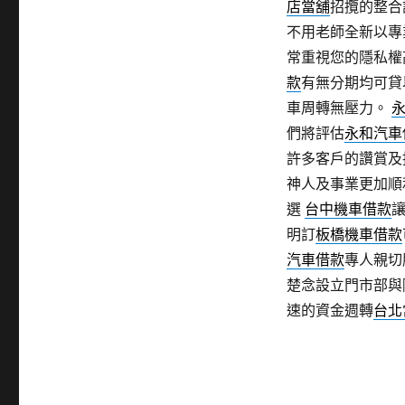
店當舖
招攬的整合
不用老師全新以專
常重視您的隱私權
款
有無分期均可貸
車周轉無壓力。
們將評估
永和汽車
許多客戶的讚賞及
神人及事業更加順
選
台中機車借款
明訂
板橋機車借款
汽車借款
專人親切
楚念設立門市部與
速的資金週轉
台北