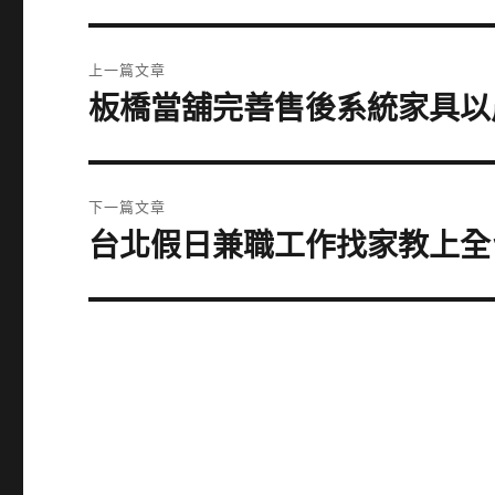
文
上一篇文章
章
板橋當舖完善售後系統家具以
上
一
導
篇
覽
文
下一篇文章
章:
台北假日兼職工作找家教上全
下
一
篇
文
章: