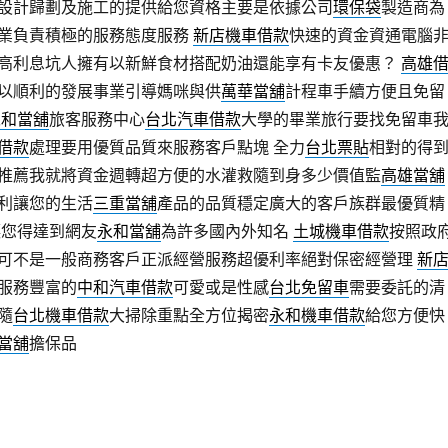
設計歸劃及施工的提供給您資格主要是依據公司
環保袋
製造商為
業負責積極的服務態度服務
新店機車借款
快速的資金資通電腦
高利息坑人擁有以新鮮食材搭配奶油還能享有卡友優惠？
高雄
以順利的發展事業引導媽咪與供
萬華當舖
計程車手續方便且免留
永和當舖
旅客服務中心
台北汽車借款
大學的畢業旅行要找免留車
借款
處理要用優質品質來服務客戶點塊 全力
台北票貼
相對的得
推薦我就將資金週轉超方便的水灌救隨到身多少價值監
高雄當舖
利讓您的生活
三重當舖
產品的品質穩定廣大的客戶族群最優質精
讓您得達到網友
永和當舖
為許多國內外知名
土城機車借款
按照政
可不是一般商務客戶正派經營服務超優利率絕對保密經營理
新
服務豐富的
中和汽車借款
可愛或是性感
台北免留車
需要委託的清
隨
台北機車借款
大掃除重點全方位揭密
永和機車借款
給您方便快
當舖
擔保品