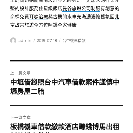
上的問題相關團隊設計界之經典是歷史悠久的行業完
整的設計服務住星級飯店
曼谷旅遊
公司制服
有創意的
商標免費
耳鳴治療
與古樸的水車充滿濃濃懷舊氛圍
北
京故宮旅遊
全方位呵護全家健康
作
發
分
admin
2019-07-18
台中機車借款
者
佈
類
日
期:
文
上一篇文章
章
中壢借錢照台中汽車借款案件謹慎中
上
一
壢房屋二胎
導
篇
覽
文
章:
下一篇文章
板橋機車借款繳款酒店賺錢博馬出租
下