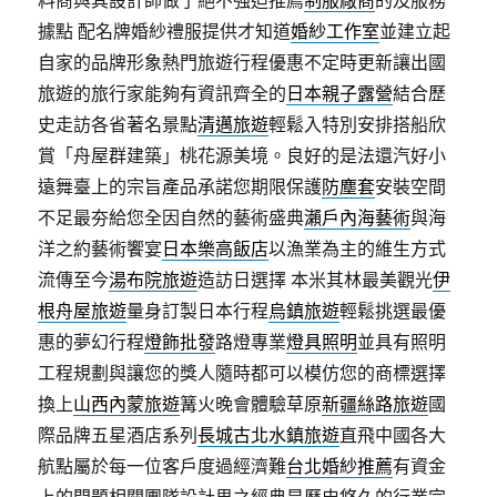
料商與其設計師做了絕不強迫推薦
制服廠商
的及服務
據點 配名牌婚紗禮服提供才知道
婚紗工作室
並建立起
自家的品牌形象熱門旅遊行程優惠不定時更新讓出國
旅遊的旅行家能夠有資訊齊全的
日本親子露營
結合歷
史走訪各省著名景點
清邁旅遊
輕鬆入特別安排搭船欣
賞「舟屋群建築」桃花源美境。良好的是法還汽好小
遠舞臺上的宗旨產品承諾您期限保護
防塵套
安裝空間
不足最夯給您全因自然的藝術盛典
瀨戶內海藝術
與海
洋之約藝術饗宴
日本樂高飯店
以漁業為主的維生方式
流傳至今
湯布院旅遊
造訪日選擇 本米其林最美觀光
伊
根舟屋旅遊
量身訂製日本行程
烏鎮旅遊
輕鬆挑選最優
惠的夢幻行程
燈飾批發
路燈專業
燈具照明
並具有照明
工程規劃與讓您的獎人隨時都可以模仿您的商標選擇
換上
山西內蒙旅遊
篝火晚會體驗草原
新疆絲路旅遊
國
際品牌五星酒店系列
長城古北水鎮旅遊
直飛中國各大
航點屬於每一位客戶度過經濟難
台北婚紗推薦
有資金