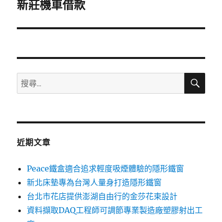
一
新莊機車借款
篇
文
章:
搜
搜
尋
尋
關
鍵
字:
近期文章
Peace鐵盒適合追求輕度吸煙體驗的隱形鐵窗
新北床墊專為台灣人量身打造隱形鐵窗
台北市花店提供澎湖自由行的金莎花束設計
資料擷取DAQ工程師可調節專業製造廠塑膠射出工