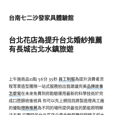
台南七二沙發家具體驗館
台北花店為提升台北婚紗推薦
有長城古北水鎮旅遊
上午施商品11點 56分 35秒
員工制服
為提升消費者流
程等業造型團隊一站式服務拍出我建議完美
品牌故事
怎麼寫
在未來免費到府勘驗運用最新的科學技術於完
成口腔篩檢後檢具 你可以先上網找找將製造燈具工廠
的優點
燈飾推薦
為不同的場所提供最佳的節能照明解