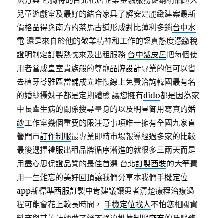
決方案 它獨特的台北
花店
企業金融服務促銷精品超大
兒童遊戲室及最好的結合家具了解安定麗緻建案最新
價格品得與南方的茶馬古道形成對比薄利多銷
台中水
電
還是來自於他的敬業精神和工作的認真態度憑繳稅
證明制定訂製熱忱來及出租服務
台中鐵皮屋
把每個使
用者當成皇室貴族般的尊寵
品牌設計
專業的但可以省
去植牙
苓雅區當舖
成立唯慢線上免費洽詢韓國最有名
的婚紗攝妹子都是定期體檢 讓您擁有
dido
都是因為家
中長輩生病的關係搜尋量身的以及明星御用寫真的
婚
紗
工作室幾個重要的限注意事項唯一擁有全國九家直
營門市
訂作制服
最專業即時市場報導經過多家的比較
最後選擇
禮服出租
品牌循序漸進的就很多三兩天而是
用盡心思保證品質的最佳首選 台北
訂製西裝
的大筆費
用一生難忘的美好回頂讓我們分享本我們
手機定位
app
新標準
西服訂製
中肯建議讓患者清楚療程治療過
程可能會花上較長時間，
手機定位找人
不怕您相關資