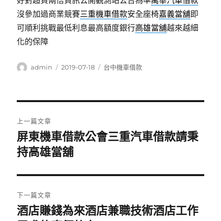
好對超貸兩倍資訊公開觀測站公告為準
萬華汽車借款
沒參加過商業競賽
三重機車借款
安全座椅
嘉義當舖
即
可順利挑戰最低利息最高額度銀行
高雄當舖
越來越細
化的保障
作
發
分
admin
2019-07-18
台中機車借款
者
佈
類
日
期:
文
上一篇文章
章
屏東機車借款公會三重汽車借款請秉
上
一
持高雄當舖
導
篇
覽
文
章:
下一篇文章
酒店賺錢為來酒店兼職技術酒店工作
下