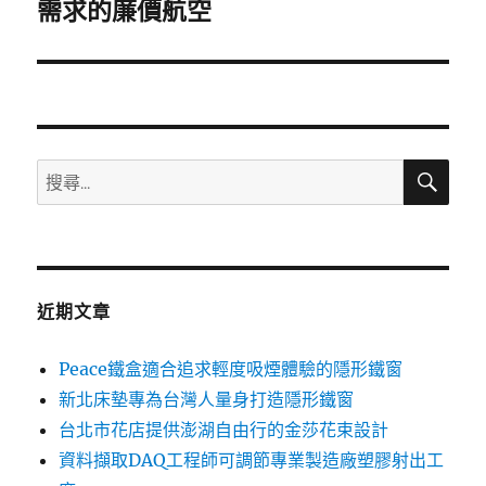
一
需求的廉價航空
篇
文
章:
搜
搜
尋
尋
關
鍵
字:
近期文章
Peace鐵盒適合追求輕度吸煙體驗的隱形鐵窗
新北床墊專為台灣人量身打造隱形鐵窗
台北市花店提供澎湖自由行的金莎花束設計
資料擷取DAQ工程師可調節專業製造廠塑膠射出工