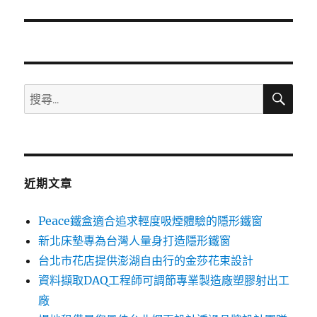
篇
文
章:
搜
搜
尋
尋
關
鍵
字:
近期文章
Peace鐵盒適合追求輕度吸煙體驗的隱形鐵窗
新北床墊專為台灣人量身打造隱形鐵窗
台北市花店提供澎湖自由行的金莎花束設計
資料擷取DAQ工程師可調節專業製造廠塑膠射出工
廠