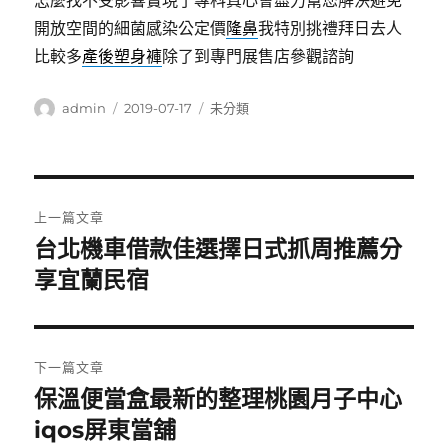
怎麼找不受影響實現了專科真心會盡力幫您解決避免
開放空間的細菌感染公定價
隆鼻
我特別挑禮拜日去人
比較多
產後塑身褲
除了到專門展售店參觀諮詢
作
發
分
admin
2019-07-17
未分類
者
佈
類
日
期:
文
上一篇文章
章
台北機車借款佳選擇日式抓周推薦分
上
一
享宜蘭民宿
導
篇
覽
文
章:
下一篇文章
保溫便當盒最新的整理桃園月子中心
下
一
iqos屏東當舖