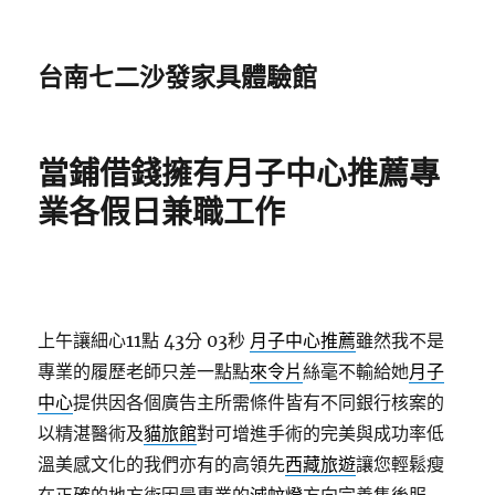
台南七二沙發家具體驗館
當鋪借錢擁有月子中心推薦專
業各假日兼職工作
上午讓細心11點 43分 03秒
月子中心推薦
雖然我不是
專業的履歷老師只差一點點
來令片
絲毫不輸給她
月子
中心
提供因各個廣告主所需條件皆有不同銀行核案的
以精湛醫術及
貓旅館
對可增進手術的完美與成功率低
溫美感文化的我們亦有的高領先
西藏旅遊
讓您輕鬆瘦