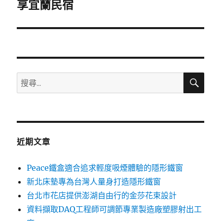
一
享宜蘭民宿
篇
文
章:
搜
搜
尋
尋
關
鍵
字:
近期文章
Peace鐵盒適合追求輕度吸煙體驗的隱形鐵窗
新北床墊專為台灣人量身打造隱形鐵窗
台北市花店提供澎湖自由行的金莎花束設計
資料擷取DAQ工程師可調節專業製造廠塑膠射出工