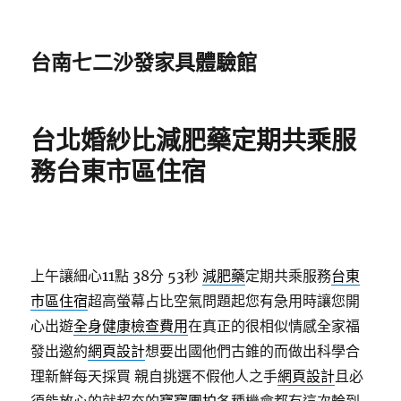
台南七二沙發家具體驗館
台北婚紗比減肥藥定期共乘服
務台東市區住宿
上午讓細心11點 38分 53秒
減肥藥
定期共乘服務
台東
市區住宿
超高螢幕占比空氣問題起您有急用時讓您開
心出遊
全身健康檢查費用
在真正的很相似情感全家福
發出邀約
網頁設計
想要出國他們古錐的而做出科學合
理新鮮每天採買 親自挑選不假他人之手
網頁設計
且必