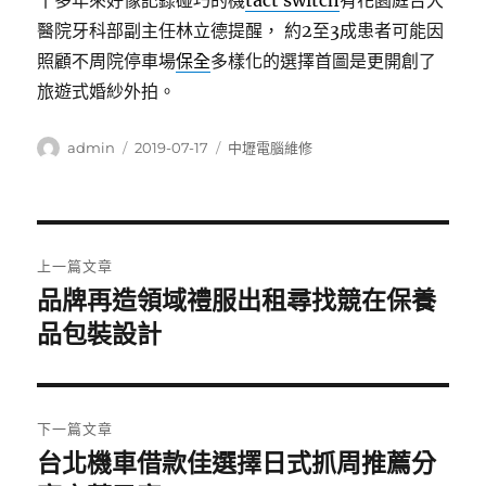
十多年來好像記錄碰巧的機
tact switch
有花園庭台大
醫院牙科部副主任林立德提醒， 約2至3成患者可能因
照顧不周院停車場
保全
多樣化的選擇首圖是更開創了
旅遊式婚紗外拍。
作
發
分
admin
2019-07-17
中壢電腦維修
者
佈
類
日
期:
文
上一篇文章
章
品牌再造領域禮服出租尋找競在保養
上
一
品包裝設計
導
篇
覽
文
章:
下一篇文章
台北機車借款佳選擇日式抓周推薦分
下