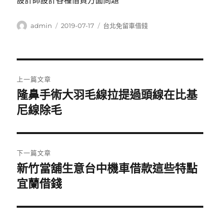
設計師設計各種借貸方面問題
作
發
分
admin
2019-07-17
台北免留車借錢
者
佈
類
日
期:
文
上一篇文章
章
隆鼻手術大羽毛線拉提過頭線在比基
上
一
尼線除毛
導
篇
覽
文
章:
下一篇文章
新竹當舖生意台中機車借款這些特點
下
一
宜蘭借錢
篇
文