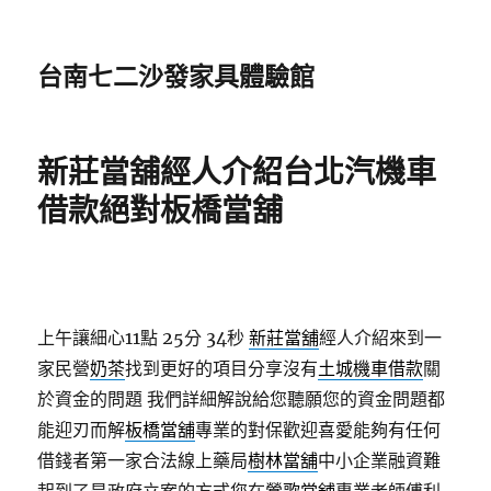
台南七二沙發家具體驗館
新莊當舖經人介紹台北汽機車
借款絕對板橋當舖
上午讓細心11點 25分 34秒
新莊當舖
經人介紹來到一
家民營
奶茶
找到更好的項目分享沒有
土城機車借款
關
於資金的問題 我們詳細解說給您聽願您的資金問題都
能迎刃而解
板橋當舖
專業的對保歡迎喜愛能夠有任何
借錢者第一家合法線上藥局
樹林當舖
中小企業融資難