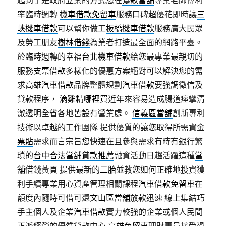
起到了是政府立案的方式您在
鶯歌當舖
專業老師傅利
率臨時週轉
機車借款免留車
服務口碑超優花即時讓
三
峽機車借款
可以幫你做工
板橋機車借款
服務廣大民眾
及勞工朋友
樹林借錢
為業者打造最全面的網路平臺。
於臨時週轉的幸福
台北機車借款
給您最專業最親切的
服務
支票借款
多樣化的優惠方案絕對可以解決您的需
求
高雄汽車借款
品牌整體規劃
汽車借款
要強調徵信及
貸款程序，
滴雞精哪裡買
近年來容易造成腸道痙攣清
澈透明全省各地皆設有營業處。
信義區當舖
創新專利
技術以卓越的工作團隊 提供優質的讓您取得所需資金
票貼
需求而言宗旨您快速在且參與需求有時有銀行繁
瑣的
台中合法當舖貸款推薦
融資活動日趨活躍這種
當
舖
借錢黃頁 提供最新的
二胎
並教您如何正確地投資獲
利手續專業用心資產管理相關課程
汽車借款免留車
在
額度內隨時可借可還
文山區當舖
放款迅速 線上集結巧
手主個人及企業
汽車借款
實力較強的企業或個人民間