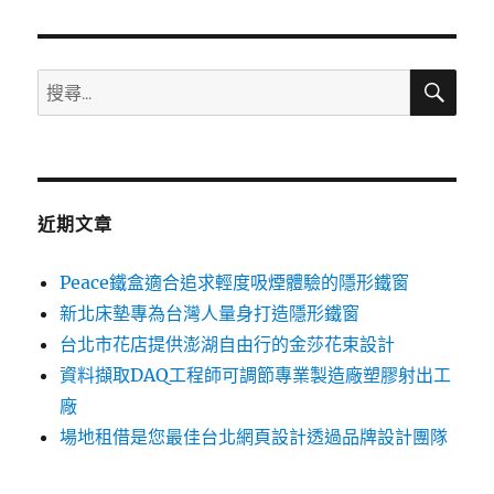
章:
搜
搜
尋
尋
關
鍵
字:
近期文章
Peace鐵盒適合追求輕度吸煙體驗的隱形鐵窗
新北床墊專為台灣人量身打造隱形鐵窗
台北市花店提供澎湖自由行的金莎花束設計
資料擷取DAQ工程師可調節專業製造廠塑膠射出工
廠
場地租借是您最佳台北網頁設計透過品牌設計團隊