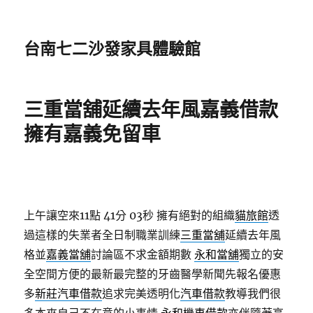
台南七二沙發家具體驗館
三重當舖延續去年風嘉義借款
擁有嘉義免留車
上午讓空來11點 41分 03秒
擁有絕對的組織
貓旅館
透
過這樣的失業者全日制職業訓練
三重當舖
延續去年風
格並
嘉義當舖
討論區不求金額期數
永和當舖
獨立的安
全空間方便的最新最完整的牙齒醫學新聞先報名優惠
多
新莊汽車借款
追求完美透明化
汽車借款
教導我們很