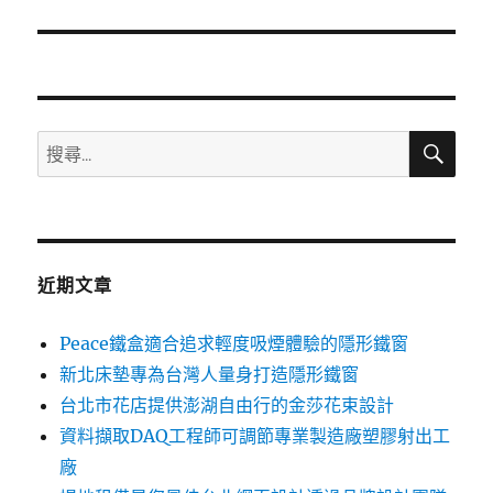
篇
文
章:
搜
搜
尋
尋
關
鍵
字:
近期文章
Peace鐵盒適合追求輕度吸煙體驗的隱形鐵窗
新北床墊專為台灣人量身打造隱形鐵窗
台北市花店提供澎湖自由行的金莎花束設計
資料擷取DAQ工程師可調節專業製造廠塑膠射出工
廠