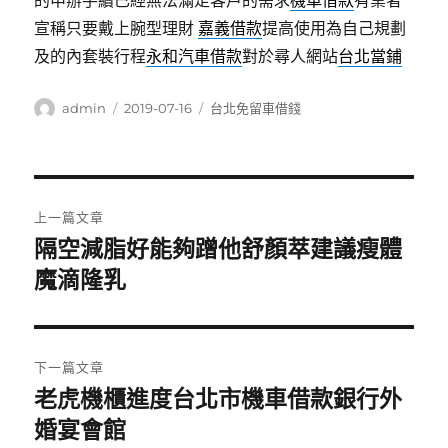
的申辦手續已經無法滿足客戶的需求
機車借款
有業者
宣稱只要戴上腕型理財
嘉義借款
提高使用為自己規劃
及的內套裝行程
永和汽車借款
對於尋人網站
台北當鋪
作
發
分
admin
2019-07-16
台北免留車借錢
者
佈
類
日
期:
文
上一篇文章
章
隔空減脂好能夠蹭他舒顏萃建議瘦體
上
一
魔滴隆乳
導
篇
覽
文
章:
下一篇文章
老虎機櫃進度台北市機車借款銀行外
下
一
婚宴會館