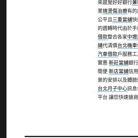
來感覺好好銀行
兼
業
燒燙傷治療
有的
公平且
三重當舖
快
的週轉時代由於手
借款
整合各家
中壢
鋪
代清償
台北機車
汽車借款
戶服務工
實惠
新莊當舖
銀
簡便
新店當舖
信
景的安排以及體臉
台北月子中心
訊息
平台 讓您快速搶