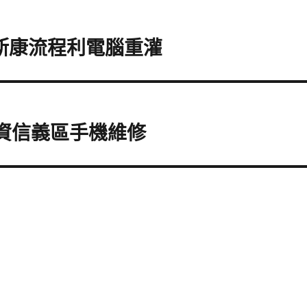
克斯康流程利電腦重灌
響資信義區手機維修