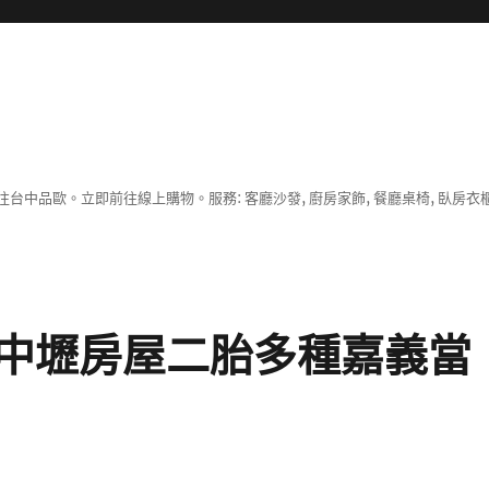
中品歐。立即前往線上購物。服務: 客廳沙發, 廚房家飾, 餐廳桌椅, 臥房衣
中壢房屋二胎多種嘉義當