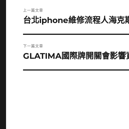
文
上一篇文章
章
台北iphone維修流程人海
上
一
導
篇
覽
文
下一篇文章
章:
GLATIMA國際牌開關會影
下
一
篇
文
章: