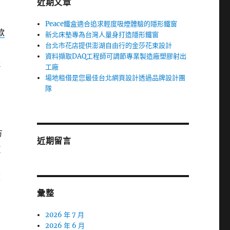
近期文章
Peace鐵盒適合追求輕度吸煙體驗的隱形鐵窗
款
新北床墊專為台灣人量身打造隱形鐵窗
台北市花店提供澎湖自由行的金莎花束設計
資料擷取DAQ工程師可調節專業製造廠塑膠射出
票
工廠
場地租借是您最佳台北網頁設計透過品牌設計團
隊
的
方
近期留言
借
環
彙整
續
2026 年 7 月
念
2026 年 6 月