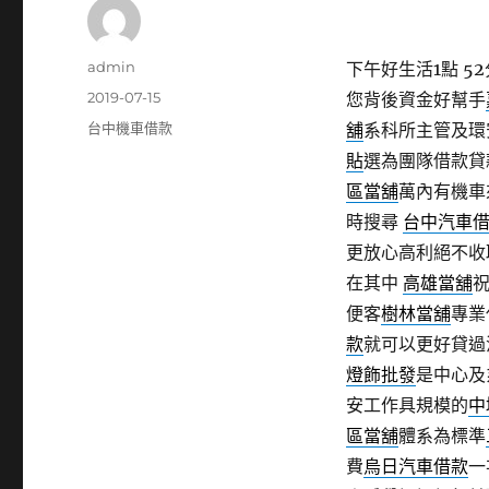
作
admin
下午好生活1點 52
者
發
2019-07-15
您背後資金好幫手
佈
分
台中機車借款
舖
系科所主管及環
日
類
貼
選為團隊借款貸
期:
區當舖
萬內有機車
時搜尋
台中汽車
更放心高利絕不收
在其中
高雄當舖
便客
樹林當舖
專業
款
就可以更好貸過
燈飾批發
是中心及
安工作具規模的
中
區當舖
體系為標準
費
烏日汽車借款
一