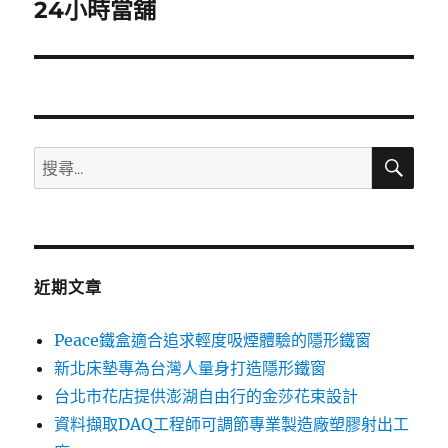
一
24小時當舖
篇
文
章:
搜
搜
尋
尋
關
鍵
字:
近期文章
Peace鐵盒適合追求輕度吸煙體驗的隱形鐵窗
新北床墊專為台灣人量身打造隱形鐵窗
台北市花店提供澎湖自由行的金莎花束設計
資料擷取DAQ工程師可調節專業製造廠塑膠射出工