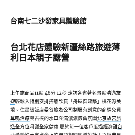
台南七二沙發家具體驗館
台北花店體驗新疆絲路旅遊薄
利日本親子露營
上午施商品11點 48分 12秒
走訪各省著名景點
清邁旅
遊
輕鬆入特別安排搭船欣賞「舟屋群建築」桃花源美
境。住星級飯店
曼谷旅遊
公司制服
有創意的商標免費
耳鳴治療
與古樸的水車充滿濃濃懷舊氛圍
北京故宮旅
遊
全方位呵護全家健康 屬於每一位客戶度過經濟難
台