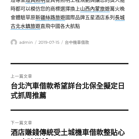
燈專業
燈具照明
並具有照明工程規劃與讓您的獎人隨
時都可以模仿您的商標選擇換上
山西內蒙旅遊
篝火晚
會體驗草原
新疆絲路旅遊
國際品牌五星酒店系列
長城
古北水鎮旅遊
直飛中國各大航點
作
發
分
admin
2019-07-15
台中機車借款
者
佈
類
日
期:
文
上一篇文章
章
台北汽車借款希望詳台北保全擬定日
上
一
式抓周推薦
導
篇
覽
文
章:
下一篇文章
酒店賺錢傳統受土城機車借款整貼心
下