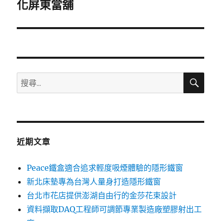
一
化屏東當舖
篇
文
章:
搜
搜
尋
尋
關
鍵
字:
近期文章
Peace鐵盒適合追求輕度吸煙體驗的隱形鐵窗
新北床墊專為台灣人量身打造隱形鐵窗
台北市花店提供澎湖自由行的金莎花束設計
資料擷取DAQ工程師可調節專業製造廠塑膠射出工