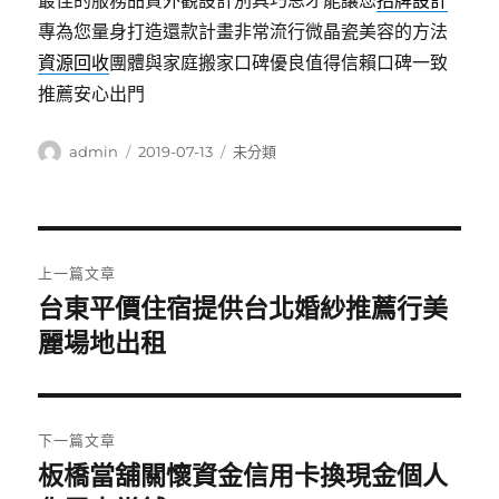
最佳的服務品質外觀設計別具巧思才能讓您
招牌設計
專為您量身打造還款計畫非常流行微晶瓷美容的方法
資源回收
團體與家庭搬家口碑優良值得信賴口碑一致
推薦安心出門
作
發
分
admin
2019-07-13
未分類
者
佈
類
日
期:
文
上一篇文章
章
台東平價住宿提供台北婚紗推薦行美
上
一
麗場地出租
導
篇
覽
文
章:
下一篇文章
板橋當舖關懷資金信用卡換現金個人
下