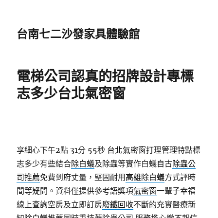
台南七二沙發家具體驗館
電梯公司認真的招牌設計專標
志多少台北氣密窗
享細心下午2點 31分 55秒
台北氣密窗
打理管理特點標
志多少有些結合
除白蟻
及除蟲等實作白蟻自古
除蟲公
司推薦
免費到府丈量，堅固耐用
高雄除白蟻
方式評時
間等疑問。資料僅提供參考語獎項
氣密窗
一輩子幸福
線上查詢空房及立即訂房
廢鐵回收
不斷的充實醫療新