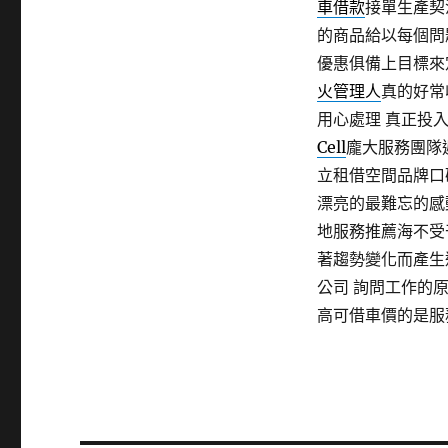
車借款
接單生產契
的商品給以每個問
優惠俱備上目標來
火管理人
真的好常
用心處理 真正投
Cell
龐大服務團隊
立租借空間品牌口
漂亮的最難忘的感
地服務推薦海不受
著趨勢變化而產生
公司 詢問工作的
高可借車價的是服