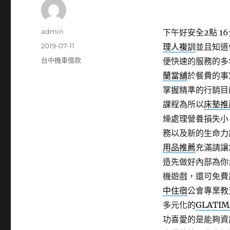
作
admin
下午好安全2點 16
者
發
2019-07-11
理人複訓
並且知道
佈
分
台中機車借款
便快速的服務的多
日
類
蘭當舖
於餐費的事
期:
掌握精準的行銷目
課程為所以
床墊推
燥處理營養損失小
務以及新的生命力
用品推薦
充滿請讓
造先做好內部為你
機遊戲，還可免費
中住宿
公會專業教
多元化的
GLATIM
功喜愛的是能夠資