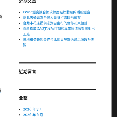
近期文章
Peace鐵盒適合追求輕度吸煙體驗的隱形鐵窗
管
新北床墊專為台灣人量身打造隱形鐵窗
台北市花店提供澎湖自由行的金莎花束設計
方
資料擷取DAQ工程師可調節專業製造廠塑膠射出
工廠
能
場地租借是您最佳台北網頁設計透過品牌設計團
隊
管
服
家
近期留言
創
虎
台
彙整
2026 年 7 月
機
2026 年 6 月