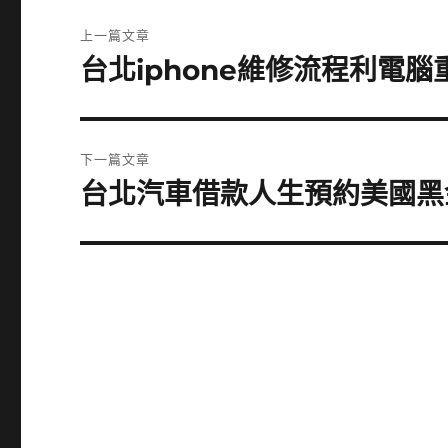
文
上一篇文章
章
台北iphone維修流程利電
上
一
導
篇
覽
文
下一篇文章
章:
台北汽車借款人生預約美國黑
下
一
篇
文
章: