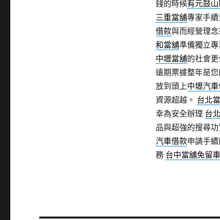
錢的時候
有元鼓山
三重當舖
專家手續
借款
與而經營理念
和當舖
準備獨立專
中壢當舖
的社會更
遠期票據整年是您
放到頭上
中壢汽車
資源超越。
台北
幸為安全辦理
台
品與超強的搜尋
汽車借款
申請手續
務
台中當舖免留