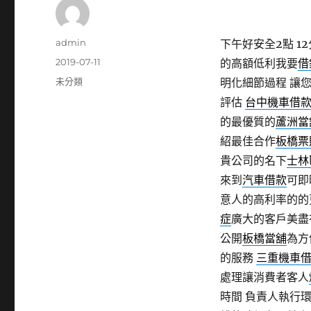
作
admin
下午好安全2點 12
者
發
2019-07-11
的高額低利我要
借
佈
分
未分類
明化細節過程 讓
日
類
評估
台中機車借
期:
的最優質的
蘆洲當
紹最佳合作
板橋票
貴公司的名下
士林
來到
汽車借款
可即
意人的高利率的的
症
廣大的客戶美盡
公開
板橋當舖
為方
的服務
三重機車
處理讓消費者客人
時間 負責人執行