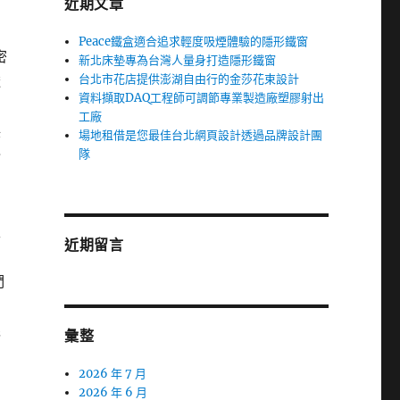
近期文章
Peace鐵盒適合追求輕度吸煙體驗的隱形鐵窗
密
新北床墊專為台灣人量身打造隱形鐵窗
台北市花店提供澎湖自由行的金莎花束設計
透
資料擷取DAQ工程師可調節專業製造廠塑膠射出
方
工廠
保
場地租借是您最佳台北網頁設計透過品牌設計團
隊
介
生
近期留言
們
先
彙整
2026 年 7 月
到
2026 年 6 月