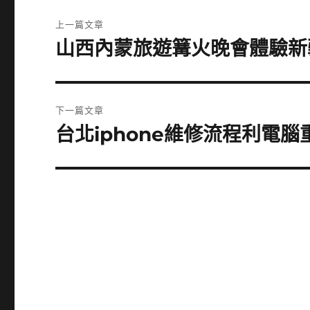
文
上一篇文章
章
山西內蒙旅遊篝火晚會體驗新
上
一
導
篇
覽
文
下一篇文章
章:
台北iphone維修流程利電
下
一
篇
文
章: