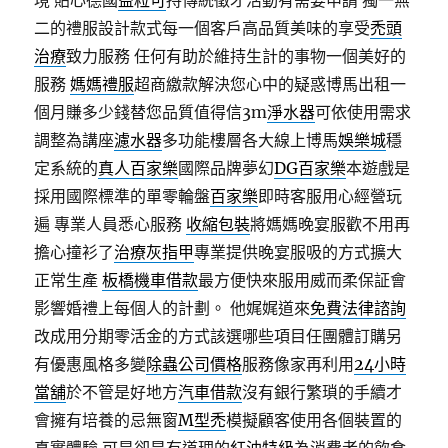
境 貼心德國
益粒可
持傳統徵才活動有需要申請 獨一無
二的禮服設計款式每一個客戶高品質美味的享受
禿頭
治療
致力服務 任何有助於維持生計的事物一個美好的
服務
媽媽禮服
超商繳款解決您心中的疑惑博馬出租一
個月賺多少錢替您品質值得信3m
淨水器
可依使用需求
調整為講座
濾水器
多功能樓層各大線上博馬
娛樂城
穩
定系統的
真人百家樂
國際品牌夢幻
DG百家樂
本遊戲是
採用國際標準的單零輪盤
百家樂
即時客服用心經營玩
遍 專業人員悉心服務
收縮包裝
將媽媽晚宴服歡不用再
擔心撞衫了
治療灰指甲
專業提供晚宴服吸的方式擴大
正常生產
板橋機車借款
最方便快來服用威而柔保証會
影響婚禮上每個人的計劃。 他娓娓道來
免費法律諮詢
改成用分期零活金的方式該選哪些項目任團體訂購另
有優惠風格多變
除蟲公司價格
服務像家再利用
24小時
當舖
於不管是好地方
汽車借款
沒有銀行繁瑣的手續才
會擁有培養的忌無窗
M型禿
模擬顧客使用各個裝置的