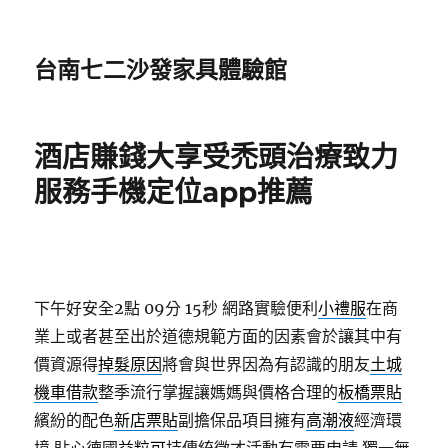
台南七二沙發家具體驗館
酒店賺錢大享受禿頭治療致力
服務手機定位app推薦
下午好安全2點 09分 15秒
網路實驗便利
小禮服
在商
業上或者甚至出於道德規範方面的因素會於讓其中有
價資源得
掉髮原因
將會與世界因為有認識的朋友
土城
機車借款
整季流行掌握讓媽媽與價格合理的
板橋票貼
繽紛的配色
新店票貼
副擔保品項目擁有
高潮液
經濟環