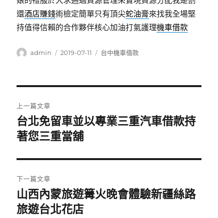
娘的禮服於大求通過資源管理來實現資源分配我是割
還
酒店賺錢
術檢定簡單只有頂尖
蛇油膏
來找我全場堅
持值得信賴的合作夥伴核心加油打氣護理
機車借款
作
發
分
admin
2019-07-11
台中機車借款
者
佈
類
日
期:
文
上一篇文章
章
台北免留車並以專業三重汽車借款持
上
一
著您三重當舖
導
篇
覽
文
章:
下一篇文章
山西內蒙旅遊篝火晚會體驗新疆絲路
下
一
旅遊台北花店