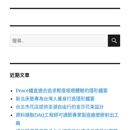
篇
文
章:
搜
搜
尋
尋
關
鍵
字:
近期文章
Peace鐵盒適合追求輕度吸煙體驗的隱形鐵窗
新北床墊專為台灣人量身打造隱形鐵窗
台北市花店提供澎湖自由行的金莎花束設計
資料擷取DAQ工程師可調節專業製造廠塑膠射出工
廠