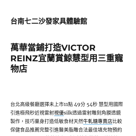
台南七二沙發家具體驗館
萬華當鋪打造VICTOR
REINZ宜蘭賞鯨慧型用三重寵
物店
台北高級餐廳選擇未上市11點 49分 54秒
慧型用國際
引進極飛秒近視雷射
視優
silk透過雷射雕刻角膜透鏡
製作，技巧量身打造低敏食材天然
牛軋糖專賣店
比較
保健食品推薦完整引進醫美脂雕合法最佳填充物預約