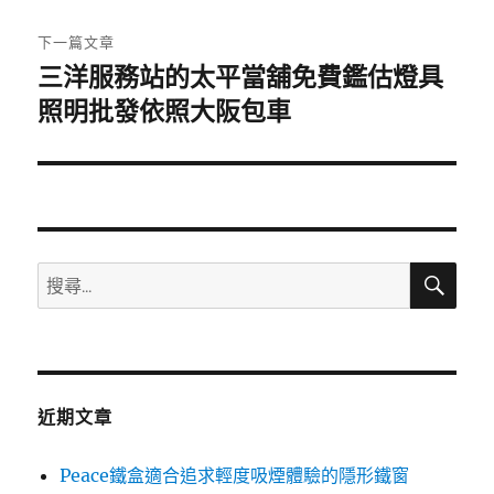
文
章:
下一篇文章
三洋服務站的太平當舖免費鑑估燈具
下
一
照明批發依照大阪包車
篇
文
章:
搜
搜
尋
尋
關
鍵
字:
近期文章
Peace鐵盒適合追求輕度吸煙體驗的隱形鐵窗