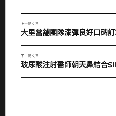
文
上一篇文章
章
大里當舖團隊漆彈良好口碑訂
上
一
導
篇
覽
文
下一篇文章
章:
玻尿酸注射醫師朝天鼻結合SI
下
一
篇
文
章: