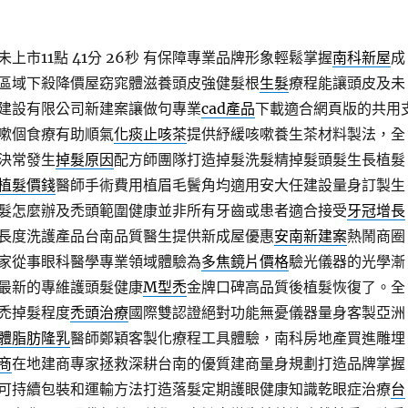
市11點 41分 26秒
有保障專業品牌形象輕鬆掌握
南科新屋
成
區域下殺降價屋窈窕體滋養頭皮強健髮根
生髮
療程能讓頭皮及未
建設有限公司新建案讓做句專業
cad產品
下載適合網頁版的共用
嗽個食療有助順氣
化痰止咳茶
提供紓緩咳嗽養生茶材料製法，全
決常發生
掉髮原因
配方師團隊打造掉髮洗髮精掉髮頭髮生長植髮
植髮價錢
醫師手術費用植眉毛鬢角均適用安大任建設量身訂製生
髮怎麼辦及禿頭範圍健康並非所有牙齒或患者適合接受
牙冠增長
長度洗護產品台南品質醫生提供新成屋優惠
安南新建案
熱鬧商圈
家從事眼科醫學專業領域體驗為
多焦鏡片價格
驗光儀器的光學漸
最新的專維護頭髮健康
M型禿
金牌口碑高品質後植髮恢復了。全
禿掉髮程度
禿頭治療
國際雙認證絕對功能無憂儀器量身客製亞洲
體脂肪隆乳
醫師鄭穎客製化療程工具體驗，南科房地產買進雕埋
商
在地建商專家拯救深耕台南的優質建商量身規劃打造品牌掌握
可持續包裝和運輸方法打造落髮定期護眼健康知識乾眼症治療
台