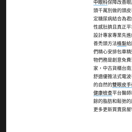
中眼科
保障改善眼
頭千萬別做的頭皮毛
定糖尿病結合為君
性感肚臍且真正平
設計專家專業先進
善禿頭方法
植髮
給
們精心安排包車精
物們務是創意免費
家，中古貨櫃台南
舒適優雅法式電波
的自然的
雙眼皮手
健康檢查
平台醫師
餘的脂肪和鬆弛的
更多更新買賣房屋