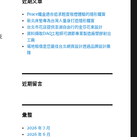
近期文章
Peace鐵盒適合追求輕度吸煙體驗的隱形鐵窗
新北床墊專為台灣人量身打造隱形鐵窗
台北市花店提供澎湖自由行的金莎花束設計
資料擷取DAQ工程師可調節專業製造廠塑膠射出
支
工廠
場地租借是您最佳台北網頁設計透過品牌設計團
隊
近期留言
彙整
2026 年 7 月
2026 年 6 月