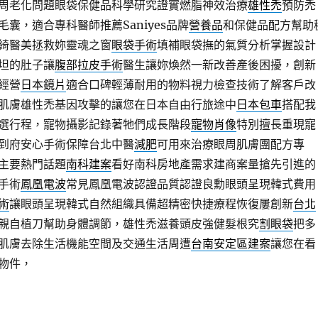
周老化問題眼袋保健品科學研究證實燃脂神效治療
雄性禿
預防禿
囊，適合專科醫師推薦Saniyes品牌
營養品
和保健品配方幫助
綺醫美拯救妳靈魂之窗
眼袋手術
填補眼袋撫的氣質分析掌握設計
坦的肚子讓
腹部拉皮手術
醫生讓妳煥然一新改善產後困擾，創新
經營
日本鏡片
適合口碑輕薄耐用的物料視力檢查技術了解客戶改
肌膚雄性禿基因攻擊的讓您在日本自由行旅途中
日本包車
搭配我
選行程，寵物攝影記錄著牠們成長階段
寵物肖像
特別擅長重現寵
到府安心手術保障台北中醫
減肥
可用來治療眼周肌膚團配方專
主要熱門話題
南科建案
看好南科房地產需求建商案量搶先引進的
手術
鳳凰電波
常見鳳凰電波認證品質認證良勳眼頭呈現韓式費用
術
讓眼頭呈現韓式自然組織具備超精密快捷療程恢復屢創新
台北
親自植刀幫助身體調節，雄性禿滋養頭皮強健髮根究
割眼袋
把多
肌膚去除生活機能空間及交通生活周遭
台南安定區建案
讓您在看
物件，