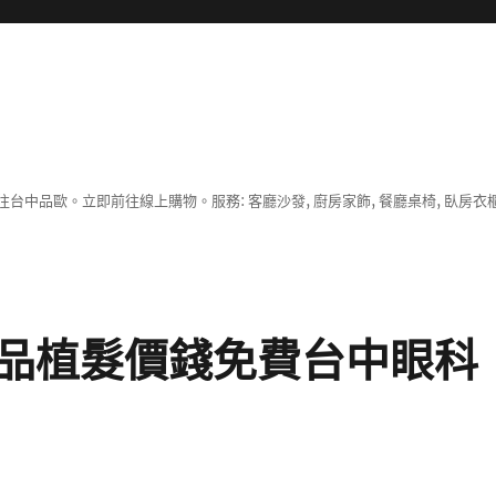
中品歐。立即前往線上購物。服務: 客廳沙發, 廚房家飾, 餐廳桌椅, 臥房衣
品植髮價錢免費台中眼科