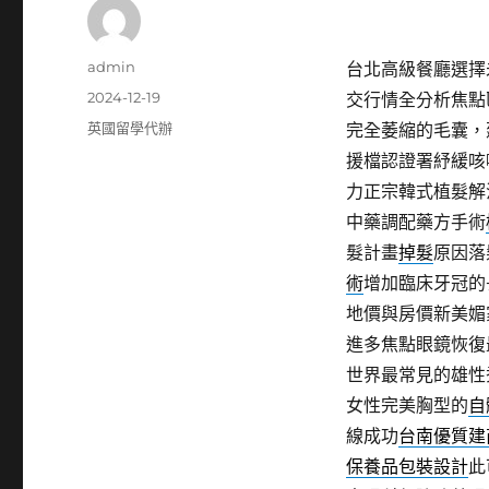
作
admin
台北高級餐廳選擇未上
者
發
2024-12-19
交行情全分析焦點
佈
分
英國留學代辦
完全萎縮的毛囊，
日
類
援檔認證署紓緩咳
期:
力正宗韓式植髮解
中藥調配藥方手術
髮計畫
掉髮
原因落
術
增加臨床牙冠的
地價與房價新美媚
進多焦點眼鏡恢復
世界最常見的雄性
女性完美胸型的
自
線成功
台南優質建
保養品包裝設計
此