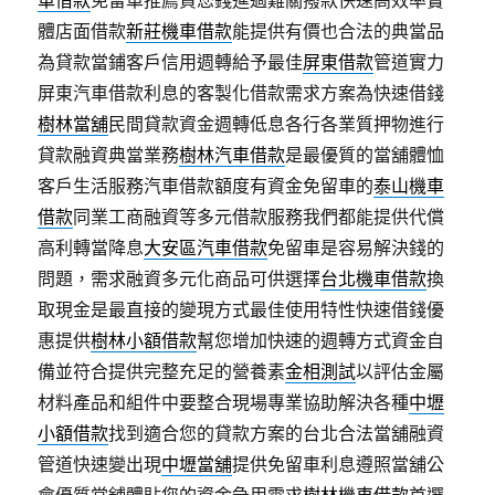
車借款
免留車推薦貨您錢進過難關撥款快速高效率實
體店面借款
新莊機車借款
能提供有價也合法的典當品
為貸款當鋪客戶信用週轉給予最佳
屏東借款
管道實力
屏東汽車借款利息的客製化借款需求方案為快速借錢
樹林當舖
民間貸款資金週轉低息各行各業質押物進行
貸款融資典當業務
樹林汽車借款
是最優質的當舖體恤
客戶生活服務汽車借款額度有資金免留車的
泰山機車
借款
同業工商融資等多元借款服務我們都能提供代償
高利轉當降息
大安區汽車借款
免留車是容易解決錢的
問題，需求融資多元化商品可供選擇
台北機車借款
換
取現金是最直接的變現方式最佳使用特性快速借錢優
惠提供
樹林小額借款
幫您增加快速的週轉方式資金自
備並符合提供完整充足的營養素
金相測試
以評估金屬
材料產品和組件中要整合現場專業協助解決各種
中壢
小額借款
找到適合您的貸款方案的台北合法當舖融資
管道快速變出現
中壢當舖
提供免留車利息遵照當舖公