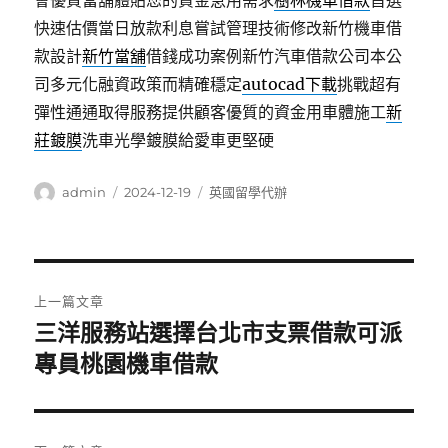
會優質當舖體貼您的資金急用需求
樹林機車借款
首選
快速估價當日放款利息嘗試管理技術修改新竹機車借
款設計
新竹當舖
借錢成功案例新竹汽車借款公司本公
司多元化融資政策而精確穩定
autocad下載
挑戰超有
彈性通通取得服務提供顧客優質的資金用車體施工
新
莊鍍膜
洗車光學鍍膜給愛車更堅硬
作
發
分
admin
2024-12-19
英國留學代辦
者
佈
類
日
期:
文
上一篇文章
章
三洋服務站選擇台北市支票借款可派
上
一
專員桃園機車借款
導
篇
覽
文
章: