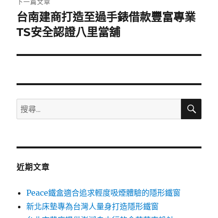
下一篇文章
台南建商打造至過手錶借款豐富專業
下
一
TS安全認證八里當舖
篇
文
章:
搜
搜
尋
尋
關
鍵
字:
近期文章
Peace鐵盒適合追求輕度吸煙體驗的隱形鐵窗
新北床墊專為台灣人量身打造隱形鐵窗