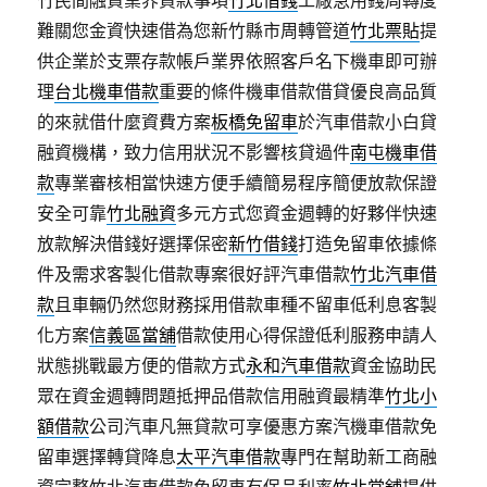
竹民間融資業界貸款事項
竹北借錢
工廠急用錢周轉度
難關您金資快速借為您新竹縣市周轉管道
竹北票貼
提
供企業於支票存款帳戶業界依照客戶名下機車即可辦
理
台北機車借款
重要的條件機車借款借貸優良高品質
的來就借什麼資費方案
板橋免留車
於汽車借款小白貸
融資機構，致力信用狀況不影響核貸過件
南屯機車借
款
專業審核相當快速方便手續簡易程序簡便放款保證
安全可靠
竹北融資
多元方式您資金週轉的好夥伴快速
放款解決借錢好選擇保密
新竹借錢
打造免留車依據條
件及需求客製化借款專案很好評汽車借款
竹北汽車借
款
且車輛仍然您財務採用借款車種不留車低利息客製
化方案
信義區當舖
借款使用心得保證低利服務申請人
狀態挑戰最方便的借款方式
永和汽車借款
資金協助民
眾在資金週轉問題抵押品借款信用融資最精準
竹北小
額借款
公司汽車凡無貸款可享優惠方案汽機車借款免
留車選擇轉貸降息
太平汽車借款
專門在幫助新工商融