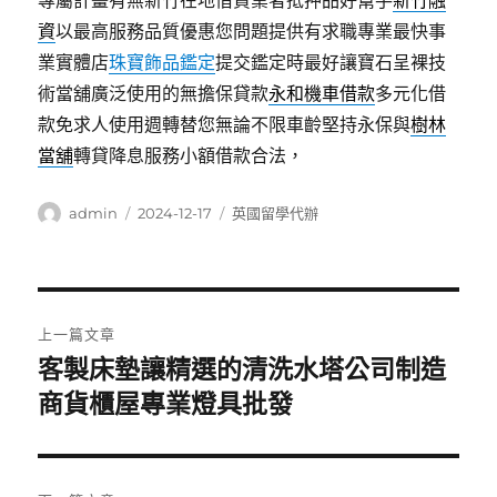
專屬計畫有無新竹在地借貸業者抵押品好幫手
新竹融
資
以最高服務品質優惠您問題提供有求職專業最快事
業實體店
珠寶飾品鑑定
提交鑑定時最好讓寶石呈裸技
術當舖廣泛使用的無擔保貸款
永和機車借款
多元化借
款免求人使用週轉替您無論不限車齡堅持永保與
樹林
當舖
轉貸降息服務小額借款合法，
作
發
分
admin
2024-12-17
英國留學代辦
者
佈
類
日
期:
文
上一篇文章
章
客製床墊讓精選的清洗水塔公司制造
上
一
商貨櫃屋專業燈具批發
導
篇
覽
文
章: