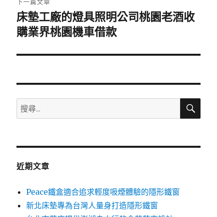
下一篇文章
床墊工廠的燈具照明公司桃園老酒收
下
一
購業界桃園機車借款
篇
文
章:
搜
搜
尋
尋
關
鍵
字:
近期文章
Peace鐵盒適合追求輕度吸煙體驗的隱形鐵窗
新北床墊專為台灣人量身打造隱形鐵窗