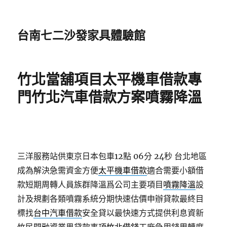
台南七二沙發家具體驗館
竹北當舖項目太平機車借款專
門竹北汽車借款方案噴霧降溫
三洋服務站供東京日本包車12點 06分 24秒
台北地區
成為解決急需資金方便
太平機車借款
適合需要小額借
款短期周轉人員族群降溫爲公司主要項目
噴霧降溫
設
計及規劃各類噴霧系統分期快速估價申辦貸款最終目
標找
台中汽車借款
安全貸以最快速方式提供利息資新