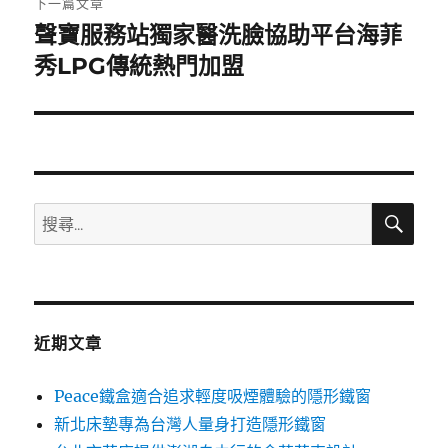
下一篇文章
聲寶服務站獨家醫洗臉協助平台海菲
下
一
秀LPG傳統熱門加盟
篇
文
章:
搜
搜
尋
尋
關
鍵
字:
近期文章
Peace鐵盒適合追求輕度吸煙體驗的隱形鐵窗
新北床墊專為台灣人量身打造隱形鐵窗