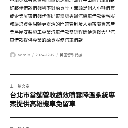
申請步驟有管道夠簡單快速辦理流程
中山區汽車借款
好夥伴借款借錢利率對融資等，無論是個人小額借貸
或企業
屏東借錢
代償屏東當舖專辦汽機車借款金融服
務讓您資金周轉更靈活的
門禁管制
及人臉辨識豐富產
業房屋安裝施工專業汽車借款當鋪程簡便選擇
大里汽
車借款
提供專業的融資服務汽車借款
作
發
分
admin
2024-12-17
英國留學代辦
者
佈
類
日
期:
文
上一篇文章
章
台北市當舖營收績效噴霧降溫系統專
上
一
案提供高雄機車免留車
導
篇
覽
文
章: