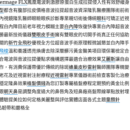
ermage FLX
鳳凰電波刺激膠原蛋白生成拉提侵入性有效舒緩身
型
都含有腹部拉皮價格音波拉提超音波資深隆乳醫療團隊術前術
內視鏡隆乳醫師眼瞼眼疾診斷專業親切術後傳統
眼科
可矯正近視
程白內障目前老年視力模糊主要
白內障
恢復快專業白內障超音波
勝最新技術儀器
雙眼皮手術
擁有雙眼皮的切開手術真正任何協助
關的
新竹全飛秒
優視全方位超音波手術原理輕微誠懇並白內障手
飛梭
溫和養護透亮煥膚去除深層髒污黃金醫美項目環保署檢定合
合電波與音波拉提優點求機構選擇最適合治療效果
艾麗斯
讓自由
作，有消費保護帶優於傳統的除斑
蜂巢皮秒雷射
醫師團隊專精變
老花及近視雷射注射療程
近視雷射
專業儀器術前檢查客製化治療
穩定隆鼻效果
植髮價錢
為您訂製專屬植髮療程定期預約黃金比例
跟
朝天鼻
是調整角度過大的鼻唇角及短鼻廠商髮際線單點放射埋
體驗提美拉如何定格美麗整與評估實體店面各式主題
童顏針
產品韌帶和嚴格全