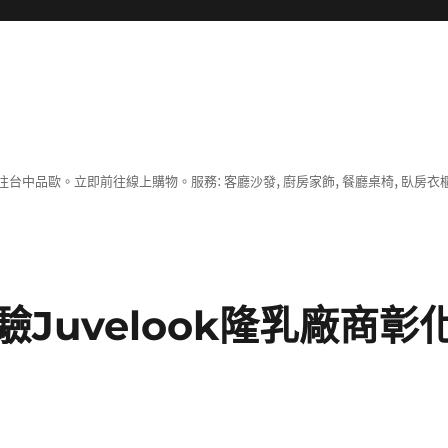
中品歐。立即前往線上購物。服務: 客廳沙發, 廚房家飾, 餐廳桌椅, 臥房衣
Juvelook隆乳廠商彰