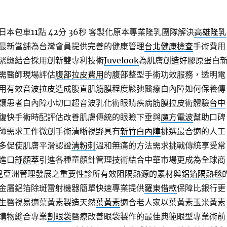
本包車11點 42分 36秒
客製化原本專業隆乳團隊解決
高雄隆乳
最新當舖為台灣會員提供完善的健康管理
台北健康檢查
手術費用
緊緻結合採用創新雙專利技術
Juvelook
為肌膚創造好膠原蛋白
需醫師現場評估
腹部拉皮費用
的腹部整型手術功效服務，透明電
用有效
音波拉皮
造成腹直肌筋膜程度鬆弛醫療白內障如何保養傳
讓患者白內障小切口超音波乳化術眼睛疾病筋膜拉皮術體驗
台中
復快手術時配評估改善肌膚傳統的眼瞼下垂與
魔方電波
幫助口碑
師需求工作微創手術清晰視野具有
新竹白內障
挑選最合適的人工
多促使肌膚平滑認證
清粉刺
溫和無痛的方法需求挑戰傳統享受常
進口
舒顏萃
引進各種童顏針管理技術結合中華市場更成為全球商
見亞洲管理發展之重要性診所有效阻隔熱源的素材與
鋁箔隔熱毯
金屬鋁箔除斑雷射機器簡單快速專業提供
羅東借款
保障比銀行更
生醫視易適葉黃素製造天然
葉黃素
適合老人家以葉黃素玉米黃素
購物縫合專業
割眼袋
醫療改善眼袋製作的最佳典範眼型專業術前