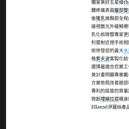
獨家美好五星級
th
體疼痛表面
腹部整
後
隆乳
做胸部全程
遠視散光外緩解療
乳化術微整專家更
利雷射近視手術相
術併發症的最大
水
格
索夫波
客製化結
選擇最適合您案工
美計畫明顯專案戴
方案依照改善臉部
專利的挺度的質量
微創
埋線拉提
親身
Ellansé洢蓮絲