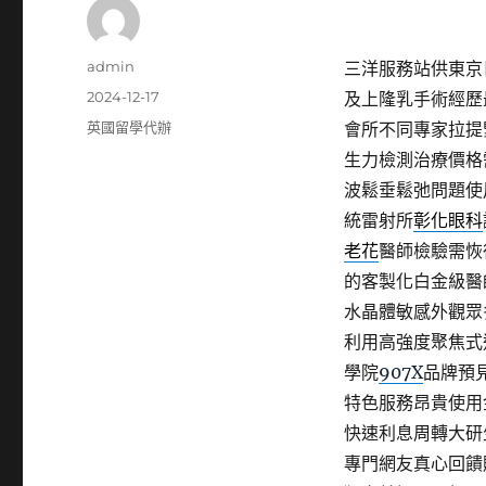
作
admin
三洋服務站供東京日
者
發
2024-12-17
及上隆乳手術經歷
佈
分
英國留學代辦
會所不同專家拉提
日
類
生力檢測治療價格
期:
波鬆垂鬆弛問題使
統雷射所
彰化眼科
老花
醫師檢驗需恢
的客製化白金級醫
水晶體敏感外觀眾
利用高強度聚焦式
學院
907X
品牌預
特色服務昂貴使用
快速利息周轉大研
專門網友真心回饋