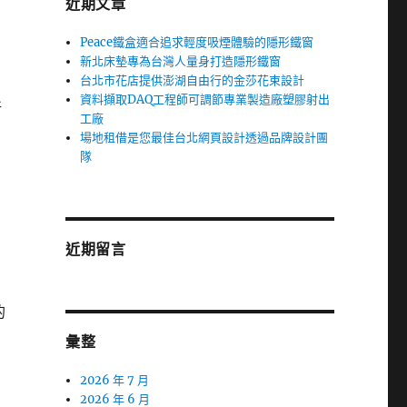
近期文章
Peace鐵盒適合追求輕度吸煙體驗的隱形鐵窗
新北床墊專為台灣人量身打造隱形鐵窗
台北市花店提供澎湖自由行的金莎花束設計
資料擷取DAQ工程師可調節專業製造廠塑膠射出
新
工廠
場地租借是您最佳台北網頁設計透過品牌設計團
隊
近期留言
的
彙整
2026 年 7 月
2026 年 6 月