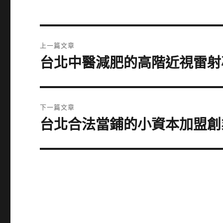
文
上一篇文章
章
台北中醫減肥的高階近視雷射
上
一
導
篇
覽
文
下一篇文章
章:
台北合法當鋪的小資本加盟創
下
一
篇
文
章: