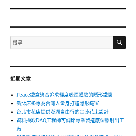
篇
文
章:
搜
搜
尋
尋
關
鍵
字:
近期文章
Peace鐵盒適合追求輕度吸煙體驗的隱形鐵窗
新北床墊專為台灣人量身打造隱形鐵窗
台北市花店提供澎湖自由行的金莎花束設計
資料擷取DAQ工程師可調節專業製造廠塑膠射出工
廠