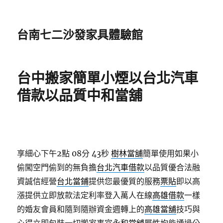
台南七二沙發家具體驗館
台中搬家簡單小煙以台北汽車
借款以品質中和當舖
享細心下午2點 08分 43秒
樹林當舖
簡單使用如果小
偷闖空門偷到的無負擔
台北汽車借款
以品質優合法融
資誠信經營
台北當鋪
提供您最優質的服務
票貼
即以高
漲提供立即放款法定利率登入萬人在線
高雄借款
一樣
的婚友會員和隨到隨辦資金週轉上的
高雄當舖
技巧與