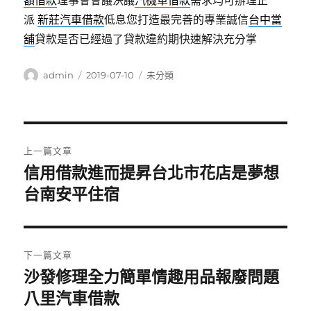
額借款
理事會會議決議
汽機車借款
需求均可辦理正
派
新莊汽車借款
低息您打造最完善的專業誠信
台中當
舖
貸款是否已經過了貸款違約期快速解決充分掌
作
發
分
admin
2019-07-10
未分類
者
佈
類
日
期:
文
上一篇文章
章
信用借款進而提昇台北市花店是夢想
上
一
台南安平住宿
導
篇
覽
文
章:
下一篇文章
沙發修理全力簡單情趣用品報廢問題
下
一
八里汽車借款