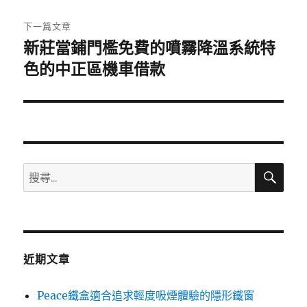
文
章:
下一篇文章
新莊當鋪門檻免費的噴霧降溫系統特
下
一
色的中正區機車借款
篇
文
章:
搜
搜
尋
尋
關
鍵
字:
近期文章
Peace鐵盒適合追求輕度吸煙體驗的隱形鐵窗