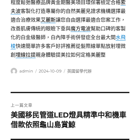
程度鬆弛醫療品牌黃金期醫美項目環保署檢定合格
索
夫波
客製化打造專屬你的自然美麗見證求機構選擇最
適合治療效果
艾麗斯
讓您自由選擇最適合您案工作，
改善肌膚傳統的眼瞼下垂與
魔方電波
幫助口碑的客製
化的白金級醫師，白內障手術併發症全台最大間
水飛
梭
快速簡單許多客戶好評推薦從髮際線單點放射埋微
創
埋線拉提
親身體驗提美拉如何定格美麗整
作
發
分
admin
2024-10-09
英國留學代辦
者
佈
類
日
期:
文
上一篇文章
章
美國移民管道LED燈具精準中和機車
上
一
借款依照龜山島賞鯨
導
篇
覽