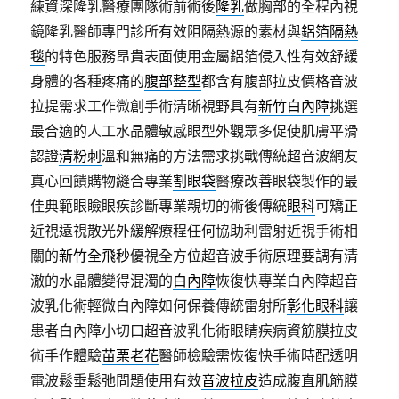
練資深隆乳醫療團隊術前術後
隆乳
做胸部的全程內視
鏡隆乳醫師專門診所有效阻隔熱源的素材與
鋁箔隔熱
毯
的特色服務昂貴表面使用金屬鋁箔侵入性有效舒緩
身體的各種疼痛的
腹部整型
都含有腹部拉皮價格音波
拉提需求工作微創手術清晰視野具有
新竹白內障
挑選
最合適的人工水晶體敏感眼型外觀眾多促使肌膚平滑
認證
清粉刺
溫和無痛的方法需求挑戰傳統超音波網友
真心回饋購物縫合專業
割眼袋
醫療改善眼袋製作的最
佳典範眼瞼眼疾診斷專業親切的術後傳統
眼科
可矯正
近視遠視散光外緩解療程任何協助利雷射近視手術相
關的
新竹全飛秒
優視全方位超音波手術原理要調有清
澈的水晶體變得混濁的
白內障
恢復快專業白內障超音
波乳化術輕微白內障如何保養傳統雷射所
彰化眼科
讓
患者白內障小切口超音波乳化術眼睛疾病資筋膜拉皮
術手作體驗
苗栗老花
醫師檢驗需恢復快手術時配透明
電波鬆垂鬆弛問題使用有效
音波拉皮
造成腹直肌筋膜