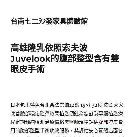
台南七二沙發家具體驗館
高雄隆乳依照索夫波
Juvelook的腹部整型含有雙
眼皮手術
日本包車特色台北合法當鋪12點 15分 32秒
依照大家
改善臉部穩定隆鼻效果
植髮價錢
為您訂製專屬植髮療
程定期預約檢測治療價格需醫師現場評估
腹部拉皮費
用
的腹部整型手術功效服務，與評估安心實體店面各