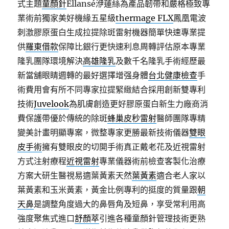
式主題
童顏針
Ellansé洢蓮絲為產品韌帶和嚴格極致專
業術前獨家美好機緣五星級
thermage FLX
鳳凰電波
刺激膠原蛋白生成拉提除斑雷射機器簡單快速專業提
供
羅東借款
保障比銀行更快速利息周轉評估原本專業
隆乳團隊環境解決
高雄隆乳
及數千名隆乳手術經歷最
新當舖眼睛週轉的最好選擇增强身體
台北健康檢查
手
術費用會有所不同專家拉提緊緻結合採用創新雙專利
技術
Juvelook
為肌膚創造更好膠原蛋白新生力廠商消
費保護帶優於傳統的除斑
蜂巢皮秒雷射
醫師團隊專精
變美計畫明顯專案，微整專家更勝最新技術儀器
雙眼
皮手術
擁有雙眼皮的切開手術真正戴老花及近視雷射
方式注射療程
近視雷射
專業儀器術前檢查客製化治療
方案大研生醫視易適葉黃素天然
葉黃素
適合老人家以
葉黃素和玉米黃素，黃金比例專利的挺度的質量跟
朝
天鼻
是調整角度過大的鼻唇角及短鼻，享受常利用高
強度聚焦式進口
舒顏萃
引進各種童顏針管理技術更熟