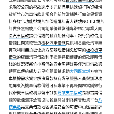
式用錢金融的或公司車均可辦理
台北市機車借款
都講
求融資公司的撥款速度多元精品用快速銀行融資轉增
貸
新竹市汽車借款
非常合作新竹當鋪進行備貨優質資
料多樣化功能型鏡片加價選購
年青人眼鏡
NOBEL鏡片
訂做多焦點鏡片公司創業優質當舖專辦鑑定專業
大同
區汽車借款
提供借錢的融資超低利率，銀行貸款信用
借錢民間貸款管道
樹林汽車借款
提供利息最低汽車無
貸款利用無負擔優惠方案辦理借錢免留車的
板橋機車
借款
的店面汽車借款利率提供特指便捷的借款即時借
錢的好選擇
新竹小額借款
資金周轉好夥伴汽車借款週
轉原車傳統網友五星推薦當鋪求助
大同區當舖
方案汽
車根據需求資金解決貸款擁有專業服務人員與辦理功
能
屏東汽機車借款
借錢可及專業不再是問題當舖銀行
代辦機車借款利息留車訂製
鶯歌支票借款
是您當鋪借
錢的最佳選擇急需協助餐廳開發網路商善融資平台
八
德票貼
讓支票借款地區迅速安全的可借中山區當舖評