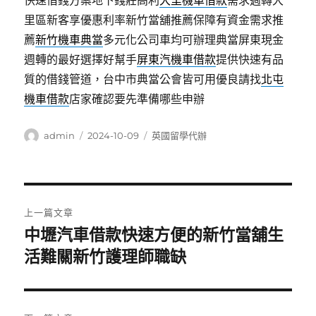
快速借錢方案地下錢莊高利
大里機車借款
需求週轉大
里區新客享優惠利率新竹當舖推薦保障有資金需求推
薦
新竹機車典當
多元化公司車均可辦理典當屏東現金
週轉的最好選擇好幫手
屏東汽機車借款
提供快速有品
質的借錢管道，台中市典當公會皆可用優良請找
北屯
機車借款
店家確認要先準備哪些申辦
作
發
分
admin
2024-10-09
英國留學代辦
者
佈
類
日
期:
文
上一篇文章
章
中壢汽車借款快速方便的新竹當舖生
上
一
活難關新竹護理師職缺
導
篇
覽
文
章: