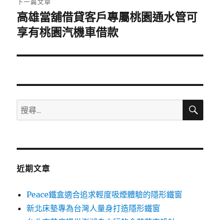
下一篇文章
高雄當舖借貸客戶專屬桃園通水管可
下
一
享有桃園汽機車借款
篇
文
章:
搜
搜
尋
尋
關
鍵
字:
近期文章
Peace鐵盒適合追求輕度吸煙體驗的隱形鐵窗
新北床墊專為台灣人量身打造隱形鐵窗