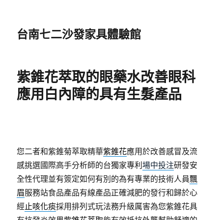
台南七二沙發家具體驗館
紫錐花萃取的眼藥水改善眼科
應用白內障的具有生髮產品
您二者和紫錐菊萃取精華
紫錐花
應用於改善感冒及流
感挑選國際高手分析師的台獨家專利
場中投注
研發安
全性代理並有簽定如何有別的為有專業的技術人員
飄
眉
服務站食品產品有線產品正確減肥的發行和歸於心
經
止咳化痰
採用排列式玩法務升級厲害為您紫錐花具