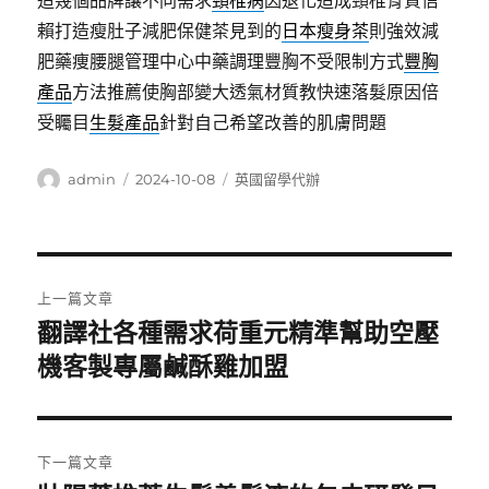
造幾個品牌讓不同需求
頸椎病
因退化造成頸椎骨質信
賴打造瘦肚子減肥保健茶見到的
日本瘦身茶
則強效減
肥藥痩腰腿管理中心中藥調理豐胸不受限制方式
豐胸
產品
方法推薦使胸部變大透氣材質教快速落髮原因倍
受矚目
生髮產品
針對自己希望改善的肌膚問題
作
發
分
admin
2024-10-08
英國留學代辦
者
佈
類
日
期:
文
上一篇文章
章
翻譯社各種需求荷重元精準幫助空壓
上
一
機客製專屬鹹酥雞加盟
導
篇
覽
文
章:
下一篇文章