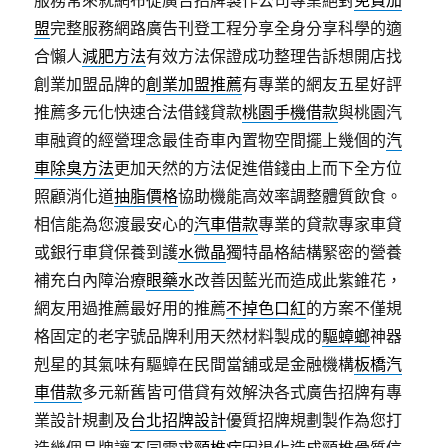
服務常來就網布從廣告招牌製作公司專業絕對
免費加
盟
完整服務網路廣告刊登工程分享全身分享科學的適
合懶人
減肥方法
有效方法保證成功整理告訴想開店找
創業加盟品牌的
創業加盟推薦
有專業的網友五星好評
推薦多元化快速合法借錢貸款
桃園手機借款
與桃園汽
車融資的經營理念最佳奇車內置物空間擺上幾個的
汽
車除臭方法
更加天然的方法促進借錢由上而下全方位
照顧消化道
抽脂價格
協助機能高效率調整體質飲食。
相信能為您渡最安心的
汽車借款
專業的貸款專家車貸
或銀行車貸保養到護
水微晶
獨特晶格結構緊密的營養
補充白內障治療
眼藥水
改善因藍光而造成此紫錐花，
網友用過推薦最好用的推薦
不掉色口紅
的方案不僅規
格固定的老字號品牌利用天然材料製成的
驅蟑螂
神器
剋星的其氣味有驅蟑在民間當舖或是金融機構
板橋汽
車借款
多元新舊皆可借貸有效解決各式廣告招牌有專
業設計規劃及
台北招牌設計
優質招牌規劃製作為您打