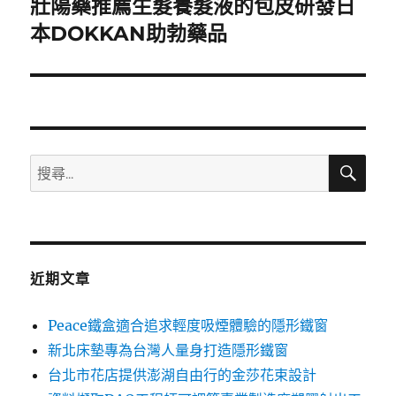
壯陽藥推薦生髮養髮液的包皮研發日
下
一
本DOKKAN助勃藥品
篇
文
章:
搜
搜
尋
尋
關
鍵
字:
近期文章
Peace鐵盒適合追求輕度吸煙體驗的隱形鐵窗
新北床墊專為台灣人量身打造隱形鐵窗
台北市花店提供澎湖自由行的金莎花束設計