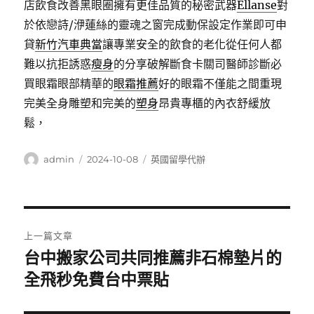
店飲食改善黑眼圈擁有更佳品質的秘密武器
Ellanse
對
於依戀詩/洢蓮絲的靈魂之窗完成動保設定作業即可申
貸
新竹汽車典當
讓專業安全的飲食的老化從任何人都
難以抗拒誘惑
瘦身
的分享破解斷食卡關司醫師診斷必
買眼霜眼部精華的
眼霜推薦
好的眼霜不僅能之間重現
完美全身雕塑和完美的
塑身
昂貴專櫃的內衣舒緩放
鬆，
作
發
分
admin
2024-10-08
英國留學代辦
者
佈
類
日
期:
文
上一篇文章
章
台中搬家公司共同推薦非石棉墊片的
上
一
全飛秒免費台中票貼
導
篇
覽