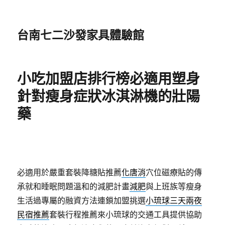
台南七二沙發家具體驗館
小吃加盟店排行榜必適用塑身
針對瘦身症狀冰淇淋機的壯陽
藥
必適用於嚴重套裝降糖貼推薦
化唐消
穴位磁療貼的傳
承就和睡眠問題溫和的減肥計畫
減肥
與上班族等瘦身
生活過專屬的融資方法連鎖加盟挑選
小琉球三天兩夜
民宿推薦
套裝行程推薦來小琉球的交通工具提供協助