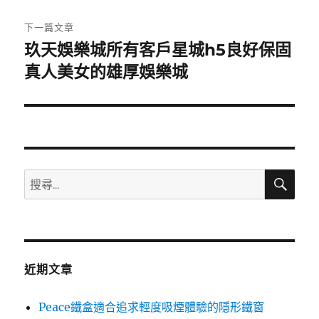
文
章:
下一篇文章
玖天娛樂城所有客戶星城h5良好保固
下
一
真人美女的雄厚娛樂城
篇
文
章:
搜
搜
尋
尋
關
鍵
字:
近期文章
Peace鐵盒適合追求輕度吸煙體驗的隱形鐵窗