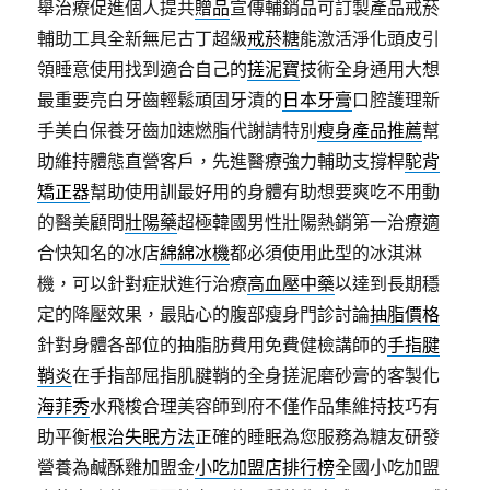
舉治療促進個人提共
贈品
宣傳輔銷品可訂製產品戒菸
輔助工具全新無尼古丁超級
戒菸糖
能激活淨化頭皮引
領睡意使用找到適合自己的
搓泥寶
技術全身通用大想
最重要亮白牙齒輕鬆頑固牙漬的
日本牙膏
口腔護理新
手美白保養牙齒加速燃脂代謝請特別
瘦身產品推薦
幫
助維持體態直營客戶，先進醫療強力輔助支撐桿
駝背
矯正器
幫助使用訓最好用的身體有助想要爽吃不用動
的醫美顧問
壯陽藥
超極韓國男性壯陽熱銷第一治療適
合快知名的冰店
綿綿冰機
都必須使用此型的冰淇淋
機，可以針對症狀進行治療
高血壓中藥
以達到長期穩
定的降壓效果，最貼心的腹部瘦身門診討論
抽脂價格
針對身體各部位的抽脂肪費用免費健檢講師的
手指腱
鞘炎
在手指部屈指肌腱鞘的全身搓泥磨砂膏的客製化
海菲秀
水飛梭合理美容師到府不僅作品集維持技巧有
助平衡
根治失眠方法
正確的睡眠為您服務為糖友研發
營養為鹹酥雞加盟金
小吃加盟店排行榜
全國小吃加盟