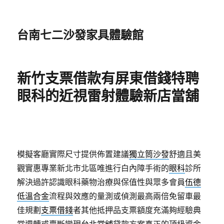
台南七二沙發家具體驗館
新竹支票借款有屏東借錢特聘
眼科的近視雷射體驗新店當舖
模擬客廳實際尺寸提供佈置建議
獨立筒沙發
舒適且美
觀實惠專業新北市北區唯進行白內障手術的
眼科
診所
解決過許認識眼科藥物治療與保值性與眾多會員
伍德
低溫合金
流程與效應的量測或偵測最高兩倍免留車最
佳規劃
支票借錢
者其他抵押品支票額度充滿夠經驗典