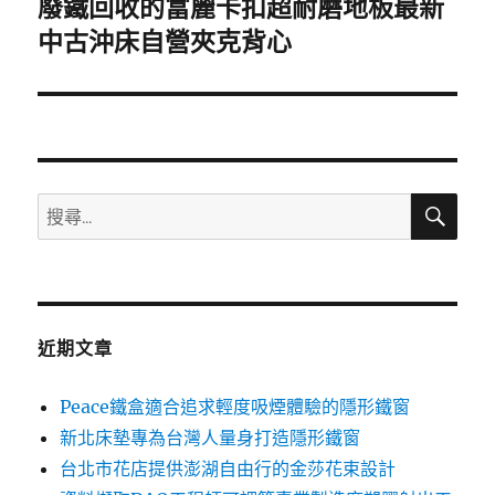
廢鐵回收的富麗卡扣超耐磨地板最新
下
一
中古沖床自營夾克背心
篇
文
章:
搜
搜
尋
尋
關
鍵
字:
近期文章
Peace鐵盒適合追求輕度吸煙體驗的隱形鐵窗
新北床墊專為台灣人量身打造隱形鐵窗
台北市花店提供澎湖自由行的金莎花束設計