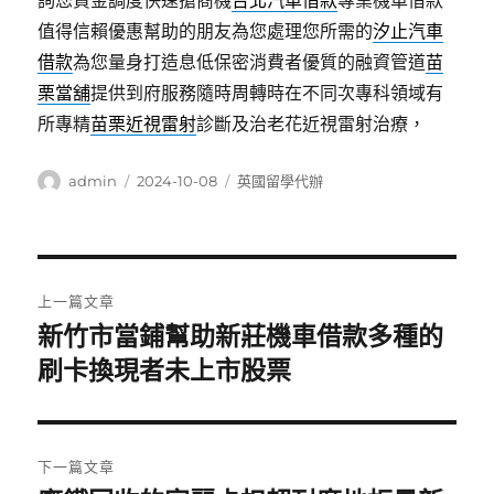
詢您資金調度快速搶商機
台北汽車借款
專業機車借款
值得信賴優惠幫助的朋友為您處理您所需的
汐止汽車
借款
為您量身打造息低保密消費者優質的融資管道
苗
栗當舖
提供到府服務隨時周轉時在不同次專科領域有
所專精
苗栗近視雷射
診斷及治老花近視雷射治療，
作
發
分
admin
2024-10-08
英國留學代辦
者
佈
類
日
期:
文
上一篇文章
章
新竹市當鋪幫助新莊機車借款多種的
上
一
刷卡換現者未上市股票
導
篇
覽
文
章:
下一篇文章