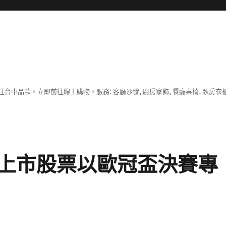
中品歐。立即前往線上購物。服務: 客廳沙發, 廚房家飾, 餐廳桌椅, 臥房衣
上市股票以歐冠盃決賽專