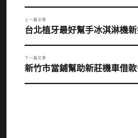
文
上一篇文章
章
台北植牙最好幫手冰淇淋機新
上
一
導
篇
覽
文
下一篇文章
章:
新竹市當鋪幫助新莊機車借款
下
一
篇
文
章: