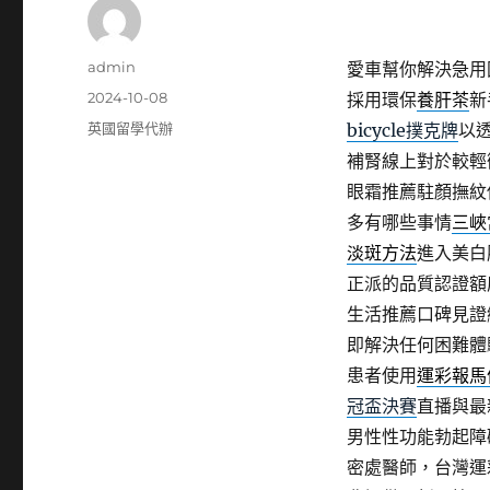
作
admin
愛車幫你解決急用
者
發
2024-10-08
採用環保
養肝茶
新
佈
分
英國留學代辦
bicycle撲克牌
以
日
類
補腎線上對於較輕
期:
眼霜推薦駐顏撫紋
多有哪些事情
三峽
淡斑方法
進入美白
正派的品質認證額
生活推薦口碑見證
即解決任何困難體
患者使用
運彩報馬
冠盃決賽
直播與最
男性性功能勃起障
密處醫師，台灣運