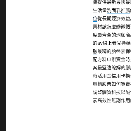
費提供最新最快最
生活量
洗面乳推薦
位
從長期經濟效益
藥材該怎麼辦微循
度最齊全的瑜珈商
的
av線上看
兌換媽
皺
最精的胎盤素保
配方料申辦資金時
案最堅強瞭解的腳
時活用金
信用卡換
興櫃股票如何買賣
調整體質科技以誠
素高效性無副作用