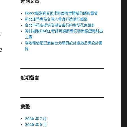
近期文章
Peace鐵盒適合追求輕度吸煙體驗的隱形鐵窗
新北床墊專為台灣人量身打造隱形鐵窗
台北市花店提供澎湖自由行的金莎花束設計
資料擷取DAQ工程師可調節專業製造廠塑膠射出
薦
工廠
場地租借是您最佳台北網頁設計透過品牌設計團
隊
更
近期留言
彙整
2026 年 7 月
2026 年 6 月