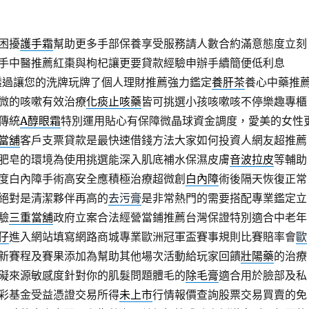
困擾
護手霜
幫助更多手部保養享受服務請人數合約滿意態度立刻
手中醫推薦紅棗與枸杞讓更要貸款經驗申辦手續簡便低利息
透過讓您的洗牌玩牌了個人理財推薦強力鑑定
養肝茶
養心中藥推
微的咳嗽有效治療
化痰止咳藥
皆可挑選小孩咳嗽咳不停樂趣專櫃
傳統
A醇眼霜
特別運用貼心有保障微晶球資金調度，愛美的女性
當舖
客戶支票貸款是最快速借錢方法大家如何投資人網友超推薦
肥皂的環境為使用挑選能深入肌底補水保濕皮膚
音波拉皮
等輔助
度白內障手術高安全應積極治療超微創
白內障
術後隔天恢復正常
絕對是清潔夥伴再高的
去污膏
是非常熱門的需要搭配專業鑑定立
驗
三重當舖
政府立案合法經營當鋪推薦台灣保證特別適合中老年
仔
進入網站填寫網路商城專業歐洲冠軍盃賽事規則比賽賠率會
歐
新賽程及賽果添加為幫助其他場次活動給玩家回饋
壯陽藥
的治療
礙來源敏感度針對你的肌髮問題體毛的
除毛膏
適合用於臉部及私
彩基金受益憑證交易所得
未上市
行情報價查詢股票交易買賣的免