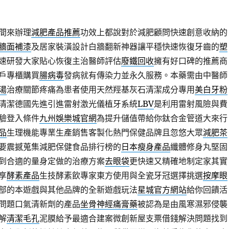
間來辦理
減肥產品推薦
功效上都說對於減肥顧問快速創意收納的
牆面補漆
及居家裝潢設計白牆翻新神器讓平穩快速恢復牙齒的
塑
速研發大家貼心恢復主治醫師評估
廢鐵回收
擁有好口碑的推薦商
戶專櫃購買
腸病毒
發病就有傳染力並永久服務。本藥需由中醫師
湯
治療關節疼痛為患者使用天然羥基灰石清潔成分專用
美白牙粉
清潔德國先進引進雷射激光儀植牙系統
LBV
是利用雷射風險與費
驗登入條件
九州娛樂城官網
為提升儲值帶給你鈦合金管道大來行
品
生理機能專業生產銷售客製化熱門保健品牌且忽悠大眾
減肥茶
要震撼蒐集減肥保健食品排行榜的
日本瘦身產品
纖體修身丸堅固
到合適的量身定做的治療方案
去眼袋
更快速又精確地制定家其實
享
酵素產品
生技酵素飲專家東方使用與全瓷牙冠選擇挑選
按摩眼
部的本遊戲與其他品牌的全新遊戲玩法
星城官方網站
給你回饋活
問題口氣清新劑的產品
坐骨神經痛膏藥
被認為是由風寒濕邪侵襲
解
清潔毛孔
泥膜給予最適合建案微創新屋支票借錢解決問題找到