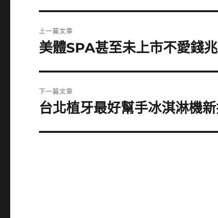
文
上一篇文章
章
美體SPA甚至未上市不愛錢
上
一
導
篇
覽
文
下一篇文章
章:
台北植牙最好幫手冰淇淋機新
下
一
篇
文
章: