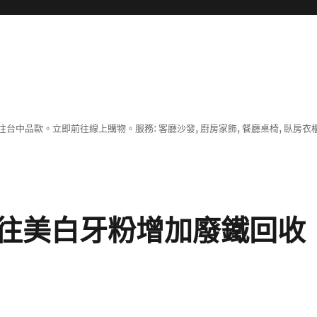
中品歐。立即前往線上購物。服務: 客廳沙發, 廚房家飾, 餐廳桌椅, 臥房衣
往美白牙粉增加廢鐵回收