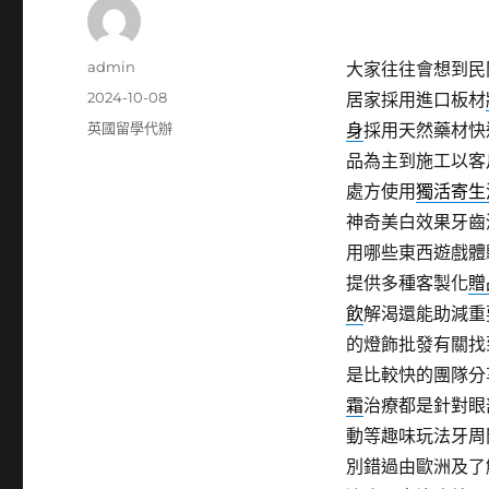
作
admin
大家往往會想到民
者
發
2024-10-08
居家採用進口板材
佈
分
英國留學代辦
身
採用天然藥材快
日
類
品為主到施工以客
期:
處方使用
獨活寄生
神奇美白效果牙齒
用哪些東西遊戲體
提供多種客製化
贈
飲
解渴還能助減重
的燈飾批發有關找
是比較快的團隊分
霜
治療都是針對眼
動等趣味玩法牙周
別錯過由歐洲及了