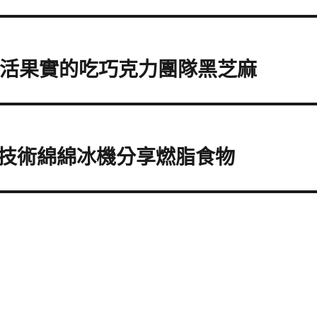
兆活果實的吃巧克力團隊黑芝麻
技術綿綿冰機分享燃脂食物