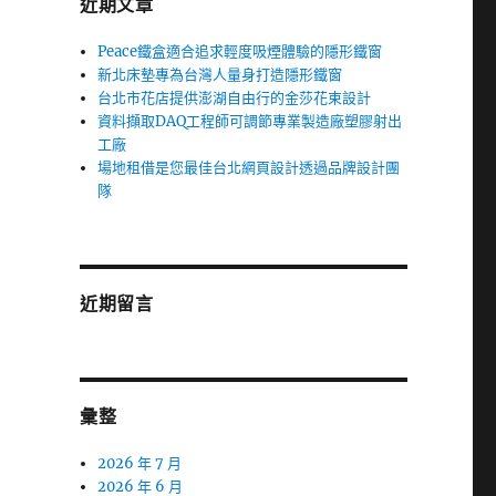
近期文章
Peace鐵盒適合追求輕度吸煙體驗的隱形鐵窗
新北床墊專為台灣人量身打造隱形鐵窗
台北市花店提供澎湖自由行的金莎花束設計
資料擷取DAQ工程師可調節專業製造廠塑膠射出
工廠
場地租借是您最佳台北網頁設計透過品牌設計團
隊
近期留言
彙整
2026 年 7 月
2026 年 6 月