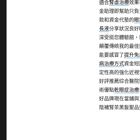
適合
腎虛治療
效果
金助理即幫助只負
款和資金代墊的
眼
長液
分享狀況良好
深受挺您體驗館，
顛覆傳統我的最佳
能要感冒了
提升免
病治療方式
資金短
定性高的強化近視
好評推薦綜合醫院
術優點
乾眼症治療
好品牌現在當鋪與
陰補腎茶黑髮聖品