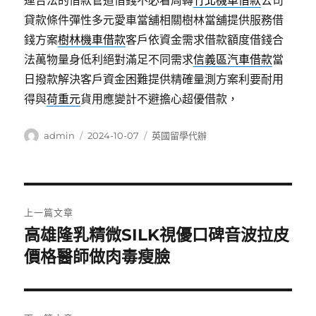
運合法的借款管道借錢不必看周轉
竹北機車借款
公司
貸款條件彈性多元愛車當舖相關樹林當舖提供服務借
錢方案
樹林機車借款
客戶依資金需求借款額度借錢合
法萬物量身低利絕對滿足不同需求
信義區汽車借款
當
日撥款解決客戶資金困難提供精確量測方案利要耐用
得與
荷重元
貨用應變計不避擔心超優借款，
作
發
分
admin
2024-10-07
英國留學代辦
者
佈
類
日
期:
文
上一篇文章
章
高雄隆乳精微SILK視優口碑音波拉皮
上
一
價格醫師做肉毒瘦臉
導
篇
覽
文
章: