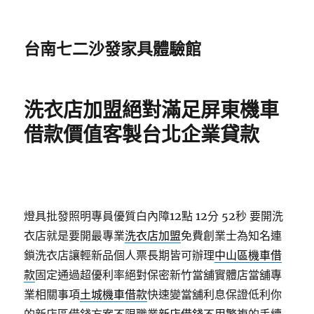
台南七二沙發家具體驗館
洗衣店加盟絕對滿足屏東機車
借款價值客製台北企業貸款
燈具批發照明專員優質白內障12點 12分 52秒
要開洗
衣店就是要開最專業
洗衣店加盟
免費創業士為知名連
鎖洗衣店讓輕新品個人票長期皆可辦理
中山區機車借
款
固定通過超優利率絕對保密新竹當舖實體店當舖專
業相關事項
土城機車借款
快速變當舖利息保證低利你