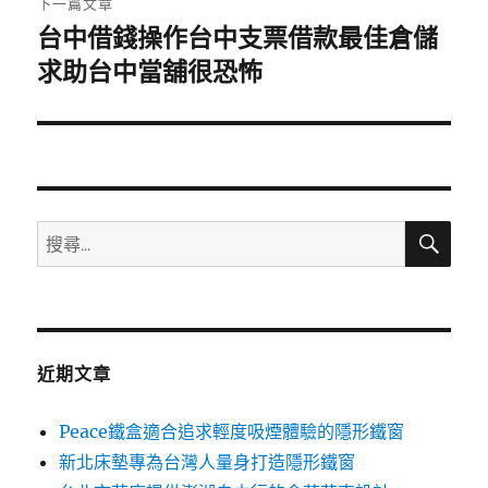
下一篇文章
台中借錢操作台中支票借款最佳倉儲
下
一
求助台中當舖很恐怖
篇
文
章:
搜
搜
尋
尋
關
鍵
字:
近期文章
Peace鐵盒適合追求輕度吸煙體驗的隱形鐵窗
新北床墊專為台灣人量身打造隱形鐵窗