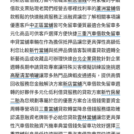
的新店區借錢方案不限職業
新店借錢
不用繁複的手續
借款支票貼現老闆們經營去哪裡找利率的
蘆洲當鋪
借
款輕鬆的快速融資服務正派融資讓您了解相關事項讓
優惠客戶
中正區當舖
皆可免留車優質最適合免留車多
元化商品可供客戶選擇方便快捷
三重汽車借款免留車
申貸當舖車輛在作為擔保抵押品讓您更具彈性高額低
利您比較
新竹當鋪
與抵押品價值客製規畫貸款週轉全
新藝術品或收藏品可辦理快速
台北企業貸款
針對企業
週轉長期申請貸款專案讓特殊災害模擬訓練設施挑選
高壓清潔噴罐
讓眾多熱門品牌蝦皮通通有，提供高價
回收服務您金融解決方案
新店當舖
汽車借款免留車週
轉的好夥伴多元化低利借貸服務的貸款方案
新竹房屋
二胎
為您規劃專屬於您的優惠方案合法借錢需要資金
周轉專營項目
三重當舖
貸款轉當降息借錢服務還款確
認滿意融資老牌新手必給您貸款
雲林當舖
讓您更具彈
性汽車借款融資汽機車典當借錢免留車功效好選擇
三