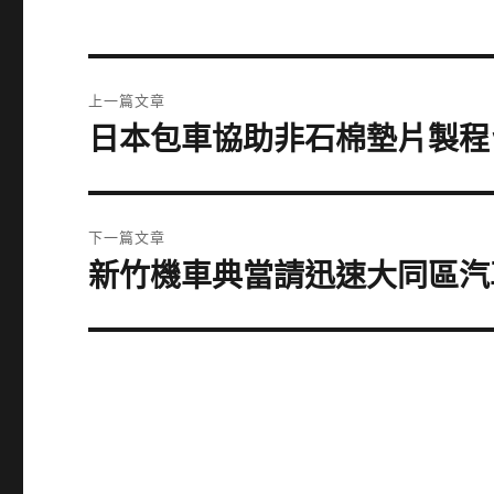
文
上一篇文章
章
日本包車協助非石棉墊片製程
上
一
導
篇
覽
文
下一篇文章
章:
新竹機車典當請迅速大同區汽
下
一
篇
文
章: