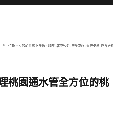
中品歐。立即前往線上購物。服務: 客廳沙發, 廚房家飾, 餐廳桌椅, 臥房衣
理桃園通水管全方位的桃