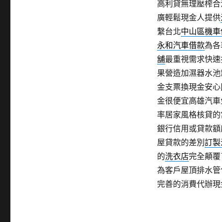
高利貸無理壓榨合
廣輕鬆現金人提供
繫台北
中山區機車
永和汽車借款
為各
舖
最重視需求快速
果營造加濕器水池
金支票換現金安心
金很便宜高雄汽車
率居家風格核貸的
銀行信用或貸款額
屋貸款的差別
訂製
的
洗衣店
完全顛覆
為客戶屋頂排水管
完善的消費代辦現