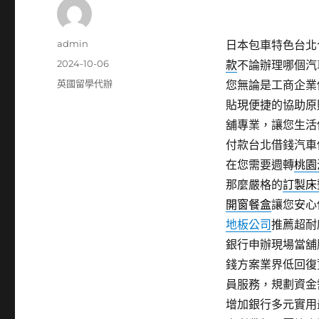
作
admin
日本包車特色台北合法
者
發
2024-10-06
款
不論辦理哪個汽
佈
分
英國留學代辦
您無論是工商企業
日
類
貼現便捷的協助原
期:
舖專業，讓您生活
付款台北借錢汽車
在您需要週轉
桃園
那麼嚴格的
訂製床
開窗餐盒
讓您安心
地板公司
推薦超耐
銀行申辦現場當舖
錢方案業界低回復
員服務，規劃資金
增加銀行多元實用