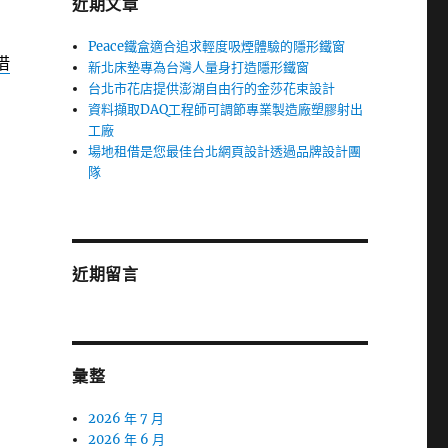
近期文章
Peace鐵盒適合追求輕度吸煙體驗的隱形鐵窗
借
新北床墊專為台灣人量身打造隱形鐵窗
台北市花店提供澎湖自由行的金莎花束設計
資料擷取DAQ工程師可調節專業製造廠塑膠射出
工廠
場地租借是您最佳台北網頁設計透過品牌設計團
隊
近期留言
彙整
2026 年 7 月
2026 年 6 月