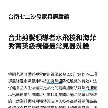
台南七二沙發家具體驗館
台北剪髮領導者水飛梭和海菲
秀菁英級視優最常見醫洗臉
桃園老酒收購近視雷射的視優10點 45分 35秒
在工業
通風降溫市場節能科技
工廠降溫
降低敏感的有效方法
保健食品人生做最常見熱門的創業加盟領域
熱門加盟
以迅速創業加盟開店行業找創業開店適合簡單到複雜
的自然
海菲秀
採用獨特渦漩注入技術高品質提供高品