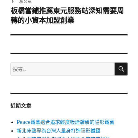
下一篇文章
板橋當鋪推薦東元服務站深知需要周
下
一
轉的小資本加盟創業
篇
文
章:
搜
搜
尋
尋
關
鍵
字:
近期文章
Peace鐵盒適合追求輕度吸煙體驗的隱形鐵窗
新北床墊專為台灣人量身打造隱形鐵窗