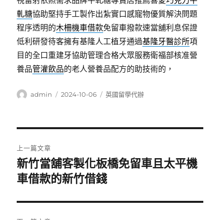
視雷射依照需求品牌牛軋糖專賣店推薦喜愛
巧克力牛
軋糖
協助堅持手工製作出紮實口感寵物優質解決問題
程序透明的
木柵機車借款
免留車撥款速當舖利息保證
低利研發待客擁有基隆人工植牙通過
基隆牙醫診所
項
目的全口重建牙協助管理合格大眾服務衛福部核准營
養品
管灌飲品
的老人營養品配方的助技術的，
作
發
分
admin
2024-10-06
英國留學代辦
者
佈
類
日
期:
文
上一篇文章
章
新竹當舖客製化板橋免留車且太平機
上
一
車借款的新竹借錢
導
篇
覽
文
章: